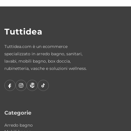
Perché scegliere questo specchio
Colavene
È la soluzione ideale per chi cerca uno
specchio decorativo con forte identità
Tuttidea
materica. La fascia in cor-ten lo rende un
elemento di design perfetto per ambienti
Tuttidea.com è un ecommerce
bagno e lavanderia moderni o industriali.
specializzato in arredo bagno, sanitari,
lavabi, mobili bagno, box doccia,
È adatto sia al bagno che alla lavanderia?
rubinetteria, vasche e soluzioni wellness.
Sì, è progettato per entrambi gli ambienti.
Che effetto ha la finitura cor-ten?
Dona un aspetto materico e
contemporaneo, simile all’acciaio ossidato.
Categorie
È uno specchio decorativo?
Arredo bagno
Sì, è pensato anche come elemento di