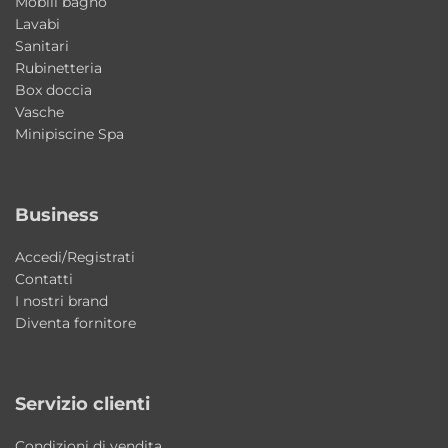
Mobili bagno
arredo oltre che funzionale.
Lavabi
Sanitari
Si abbina ad altri prodotti Colavene?
Rubinetteria
Box doccia
Sì, è perfettamente coordinabile con la
Vasche
collezione Acquaceramica.
Minipiscine Spa
È facile da installare?
Sì, è progettato per montaggio semplice a
Business
parete.
Accedi/Registrati
Contatti
I nostri brand
Diventa fornitore
Servizio clienti
Condizioni di vendita