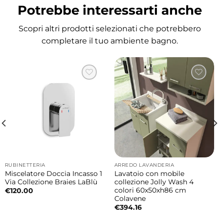
Potrebbe interessarti anche
Il progetto di Alessandro Paolelli mantiene la
coerenza estetica della collezione
Scopri altri prodotti selezionati che potrebbero
Acquaceramica, unendo linee essenziali e
completare il tuo ambiente bagno.
dettagli decorativi di forte impatto visivo.
Dimensioni
32x5xH58 cm
Caratteristiche principali
Tipologia: specchio ovale con fascia metallica
Collezione: Acquaceramica Colavene
Design: Alessandro Paolelli
RUBINETTERIA
ARREDO LAVANDERIA
Finitura: metallo cor-ten
Miscelatore Doccia Incasso 1
Lavatoio con mobile
Installazione: a parete
Via Collezione Braies LaBlù
collezione Jolly Wash 4
colori 60x50xh86 cm
€
120.00
Utilizzo: bagno e lavanderia
Colavene
€
394.16