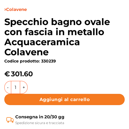
Colavene
Specchio bagno ovale
con fascia in metallo
Acquaceramica
Colavene
Codice prodotto:
330239
€
301.60
Specchio bagno ovale con fascia in metallo Acquaceramic
Aggiungi al carrello
Consegna in 20/30 gg
Spedizione sicura e tracciata