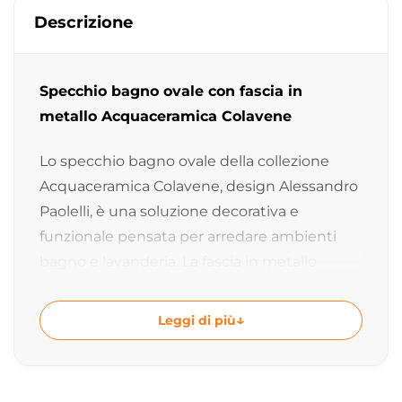
Descrizione
Specchio bagno ovale con fascia in
metallo Acquaceramica Colavene
Lo specchio bagno ovale della collezione
Acquaceramica Colavene, design Alessandro
Paolelli, è una soluzione decorativa e
funzionale pensata per arredare ambienti
bagno e lavanderia. La fascia in metallo
finitura cor-ten dona un carattere deciso e
contemporaneo, perfetto per progetti di
Leggi di più
arredo ricercati.
Specchio decorativo per bagno e