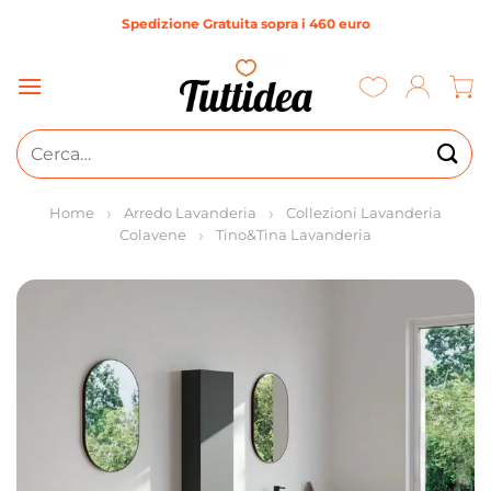
Salta
Spedizione Gratuita sopra i 460 euro
ai
contenuti
Cerca:
Home
Arredo Lavanderia
Collezioni Lavanderia
Colavene
Tino&Tina Lavanderia