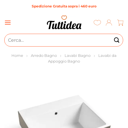
Salta
Spedizione Gratuita sopra i 460 euro
ai
contenuti
Cerca:
Home
Arredo Bagno
Lavabi Bagno
Lavabi da
Appoggio Bagno