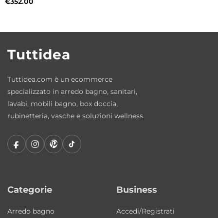
€
352.00
Vasca profonda e comfort quotidiano
La profondità interna della vasca permette
un utilizzo pratico e funzionale anche per
lavaggi manuali o attività domestiche
Tuttidea
quotidiane, mantenendo un’estetica pulita
ed essenziale.
Tuttidea.com è un ecommerce
specializzato in arredo bagno, sanitari,
Ceramica Colavene resistente e durevole
lavabi, mobili bagno, box doccia,
La qualità della ceramica Colavene garantisce
rubinetteria, vasche e soluzioni wellness.
igiene, resistenza e facilità di pulizia. Una
soluzione progettata per durare nel tempo
mantenendo estetica e funzionalità.
Misure disponibili
Categorie
Business
45×50 cm
Arredo bagno
Accedi/Registrati
50×50 cm