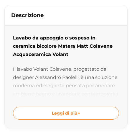
Descrizione
Lavabo da appoggio o sospeso in
ceramica bicolore Matera Matt Colavene
Acquaceramica Volant
Il lavabo Volant Colavene, progettato dal
designer Alessandro Paolelli, è una soluzione
moderna ed elegante pensata per arredare
ambienti bagno e lavanderia contemporanei.
La raffinata finitura bicolore con interno
Bianco Lucido ed esterno Matera Matt dona
Leggi di più
carattere e stile alla composizione, creando
un perfetto equilibrio tra superfici luminose