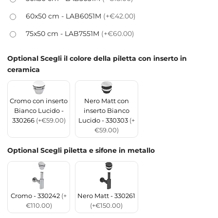
60x50 cm - LAB6051M
(+€42.00)
75x50 cm - LAB7551M
(+€60.00)
Optional Scegli il colore della piletta con inserto in
ceramica
Cromo con inserto
Nero Matt con
Bianco Lucido -
inserto Bianco
330266
(+€59.00)
Lucido - 330303
(+
€59.00)
Optional Scegli piletta e sifone in metallo
Cromo - 330242
(+
Nero Matt - 330261
€110.00)
(+€150.00)