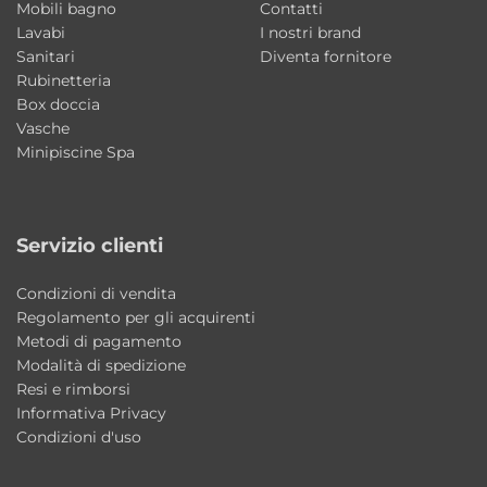
Mobili bagno
Contatti
60×50 cm
Lavabi
I nostri brand
75×50 cm
Sanitari
Diventa fornitore
Rubinetteria
Caratteristiche principali
Box doccia
Vasche
Minipiscine Spa
Tipologia: lavabo da appoggio o sospeso
Collezione: Volant
Design: Alessandro Paolelli
Servizio clienti
Materiale: ceramica
Finitura interna: Bianco Lucido
Condizioni di vendita
Finitura esterna: Matera Matt
Regolamento per gli acquirenti
Installazione: appoggio o sospeso
Metodi di pagamento
Modalità di spedizione
Profondità interna vasca: circa 21 cm
Resi e rimborsi
Utilizzo: bagno o lavanderia
Informativa Privacy
Dotazione: fissaggi inclusi
Condizioni d'uso
Stile: moderno contemporaneo