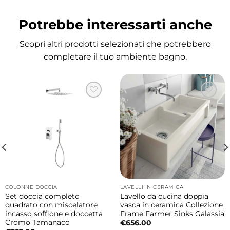
ambiente.
Potrebbe interessarti anche
Installazione da appoggio o sospesa
Scopri altri prodotti selezionati che potrebbero
Il lavabo Volant può essere installato sia in
completare il tuo ambiente bagno.
appoggio sia sospeso, offrendo massima
libertà progettuale. Ideale per composizioni
moderne leggere e personalizzabili.
Finitura bicolore Matera Matt elegante e
ricercata
L’abbinamento tra interno Bianco Lucido ed
esterno Matera Matt crea un contrasto
raffinato che si integra facilmente con arredi
COLONNE DOCCIA
LAVELLI IN CERAMICA
contemporanei, superfici effetto legno e
Set doccia completo
Lavello da cucina doppia
quadrato con miscelatore
vasca in ceramica Collezione
dettagli in metallo nero matt.
incasso soffione e doccetta
Frame Farmer Sinks Galassia
Cromo Tamanaco
€
656.00