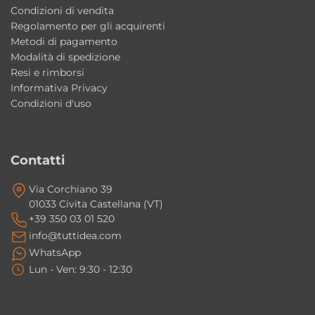
Condizioni di vendita
Collezione: Cosa
Regolamento per gli acquirenti
Ceramic design: Giancarlo Angelelli
Metodi di pagamento
Complements design: Alessandro Paolelli
Modalità di spedizione
Materiale: ceramica
Resi e rimborsi
Informativa Privacy
Installazione: sospeso o da appoggio
Condizioni d'uso
Dimensioni: 120×45×h16 cm
Configurazione: doppia vasca
Piani d’appoggio: disponibili in varie misure e
Contatti
finiture
Via Corchiano 39
Dotazione: staffe di fissaggio incluse
01033 Civita Castellana (VT)
Stile: moderno contemporaneo
+39 350 03 01 520
Made in Italy
info@tuttidea.com
WhatsApp
Perché scegliere il lavabo doppia vasca
Lun - Ven: 9:30 - 12:30
Cosa AXA Ceramica
Una soluzione moderna ed elegante che