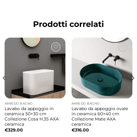
composizione moderna e scenografica
ideale sia per installazione sospesa che da
Prodotti correlati
appoggio.
Design firmato Giancarlo Angelelli e
Alessandro Paolelli
La collezione Cosa nasce dall’incontro tra il
ceramic design di Giancarlo Angelelli e i
complementi progettati da Alessandro
Paolelli. Un progetto contemporaneo che
interpreta il bagno moderno attraverso linee
essenziali, materiali di qualità e dettagli
ARREDO BAGNO
ARREDO BAGNO
funzionali pensati per garantire comfort ed
Lavabo da appoggio in
Lavabo da appoggio ovale
ceramica 50×30 cm
in ceramica 60×40 cm
eleganza quotidiana.
Collezione Cosa H.35 AXA
Collezione Mate AXA
ceramica
ceramica
Collezione Cosa dal design moderno e
€
329.00
€
316.00