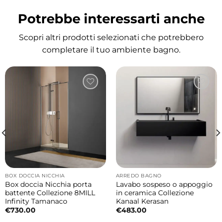
versatile
Potrebbe interessarti anche
La combinazione tra forma rettangolare e
profili morbidi dona al lavabo un’estetica
Scopri altri prodotti selezionati che potrebbero
elegante e contemporanea. Le dimensioni
completare il tuo ambiente bagno.
generose e la doppia vasca rendono questa
soluzione ideale per bagni condivisi o per chi
desidera maggiore comodità e
organizzazione.
Misure
120×45×h16 cm
Installazione sospesa o da appoggio
Il lavabo può essere installato sia in versione
BOX DOCCIA NICCHIA
ARREDO BAGNO
Box doccia Nicchia porta
Lavabo sospeso o appoggio
sospesa sia da appoggio, offrendo ampia
battente Collezione 8MILL
in ceramica Collezione
Infinity Tamanaco
Kanaal Kerasan
libertà progettuale. La configurazione
€
730.00
€
483.00
sospesa dona leggerezza visiva e facilita la