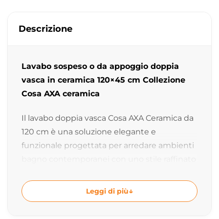
Descrizione
Lavabo sospeso o da appoggio doppia
vasca in ceramica 120×45 cm Collezione
Cosa AXA ceramica
Il lavabo doppia vasca Cosa AXA Ceramica da
120 cm è una soluzione elegante e
funzionale progettata per arredare ambienti
bagno contemporanei con uno stile raffinato
e minimale. La doppia vasca offre massima
praticità nell’utilizzo quotidiano, mentre il
Leggi di più
design geometrico con angoli arrotondati
valorizza la ceramica creando una