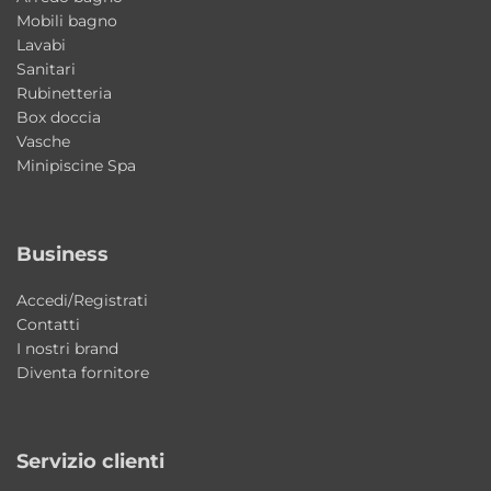
La qualità della ceramica AXA garantisce
Mobili bagno
superfici resistenti, igieniche e semplici da
Lavabi
mantenere nel tempo. Le finiture curate e il
Sanitari
Rubinetteria
design Made in Italy valorizzano il bagno con
Box doccia
uno stile moderno ed elegante.
Vasche
Minipiscine Spa
Funzionalità della doppia vasca
La configurazione doppia vasca offre praticità
e comfort nell’utilizzo quotidiano, risultando
Business
ideale per bagni condivisi o familiari. Molti
Accedi/Registrati
utenti apprezzano la possibilità di utilizzare
Contatti
contemporaneamente due aree lavabo
I nostri brand
mantenendo ordine e funzionalità
Diventa fornitore
nell’ambiente bagno.
Caratteristiche principali
Servizio clienti
Tipologia: lavabo doppia vasca