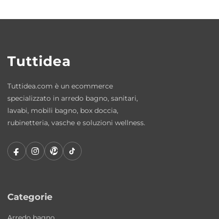
pulizia dell’ambiente bagno, mentre
l’installazione da appoggio valorizza il lavabo
come elemento centrale della composizione.
Tuttidea
Possibilità di aggiungere piano
d’appoggio
Tuttidea.com è un ecommerce
Il lavabo può essere abbinato a piani
specializzato in arredo bagno, sanitari,
d’appoggio disponibili in diverse misure e
lavabi, mobili bagno, box doccia,
finiture moderne per creare composizioni
rubinetteria, vasche e soluzioni wellness.
bagno coordinate ed eleganti.
Dotazione
Staffe di fissaggio incluse per i piani
d’appoggio.
Categorie
Materiali resistenti e qualità AXA Ceramica
Arredo bagno