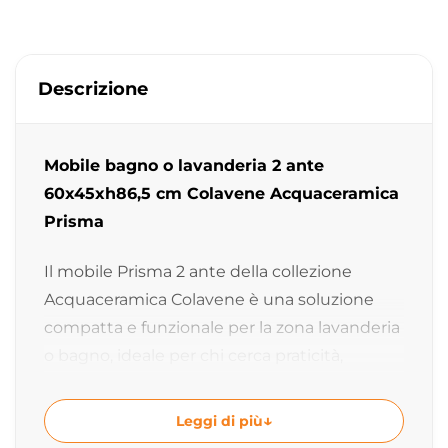
Descrizione
Mobile bagno o lavanderia 2 ante
60x45xh86,5 cm Colavene Acquaceramica
Prisma
Il mobile Prisma 2 ante della collezione
Acquaceramica Colavene è una soluzione
compatta e funzionale per la zona lavanderia
o bagno, ideale per chi cerca praticità,
resistenza e un design essenziale. La
struttura da 60×45 cm lo rende perfetto per
Leggi di più
spazi contenuti senza rinunciare alla