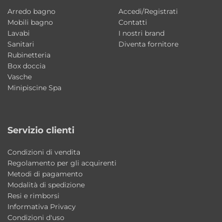
• Piedini satinati
Arredo bagno
Accedi/Registrati
• Maniglie satinati
Mobili bagno
Contatti
Lavabi
I nostri brand
Dimensioni prodotto
Sanitari
Diventa fornitore
• Larghezza: 60 cm
Rubinetteria
Box doccia
• Profondità: 45 cm
Vasche
• Altezza: 86,5 cm
Minipiscine Spa
Caratteristiche principali
• Tipologia: mobile lavanderia 2 ante
Servizio clienti
• Collezione: Prisma Acquaceramica Colavene
• Struttura: truciolare nobilitato 18 mm
Condizioni di vendita
• Inserto: MDF idrofugo 19 mm
Regolamento per gli acquirenti
Metodi di pagamento
• Caratteristica: idrofugo a norme EN
Modalità di spedizione
• Configurazione: 2 ante
Resi e rimborsi
• Dotazione: piedini e maniglie Nero Matt
Informativa Privacy
Condizioni d'uso
• Optional: maniglie e piedini satinati