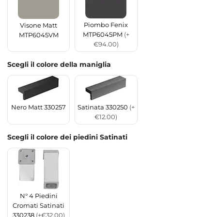
Piombo Fenix
Visone Matt
MTP6045PM
(+
MTP6045VM
€94.00)
Scegli il colore della maniglia
Nero Matt 330257
Satinata 330250
(+
€12.00)
Scegli il colore dei piedini Satinati
N° 4 Piedini
Cromati Satinati
330238
(+€32.00)