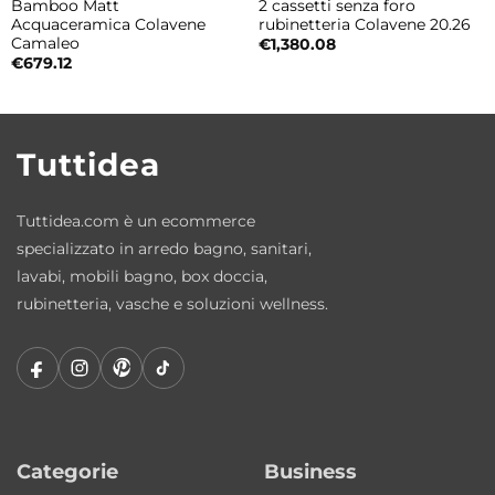
Bamboo Matt
2 cassetti senza foro
Maniglie e piedini Satinati sono disponibili
Acquaceramica Colavene
rubinetteria Colavene 20.26
Camaleo
€
1,380.08
come optional per una personalizzazione
€
679.12
estetica aggiuntiva.
Finiture disponibili
Tuttidea
• Bianco Talco
• Rovere Naturale
Tuttidea.com è un ecommerce
• Pino Rosso
specializzato in arredo bagno, sanitari,
• Visone Matt
lavabi, mobili bagno, box doccia,
• Piombo Fenix
rubinetteria, vasche e soluzioni wellness.
Dotazione standard
• Piedini Nero Matt
• Maniglie Nero Matt
Optional
Categorie
Business