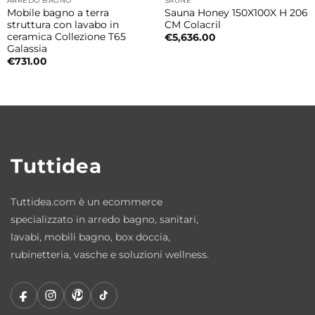
ARREDO BAGNO
SAUNE
Mobile bagno a terra
Sauna Honey 150X100X H 206
struttura con lavabo in
CM Colacril
• Vasca in nicchia
ceramica Collezione T65
€
5,636.00
• Vasca angolare destra
Galassia
€
731.00
• Vasca angolare sinistra
• Vasca centro parete
Questa versatilità permette di integrarla
facilmente sia in bagni moderni sia in
Tuttidea
ambienti più tradizionali, garantendo sempre
un risultato elegante e armonioso.
Tuttidea.com è un ecommerce
Comfort e benessere quotidiano
specializzato in arredo bagno, sanitari,
lavabi, mobili bagno, box doccia,
L’ampio invaso e la forma ergonomica
rubinetteria, vasche e soluzioni wellness.
permettono di vivere il bagno in totale relax.
Le due misure disponibili consentono di
scegliere la configurazione ideale in base alle