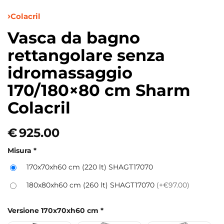
Colacril
Vasca da bagno
rettangolare senza
idromassaggio
170/180×80 cm Sharm
Colacril
€
925.00
Misura
*
170x70xh60 cm (220 lt) SHAGT17070
180x80xh60 cm (260 lt) SHAGT17070
(+€97.00)
Versione 170x70xh60 cm
*