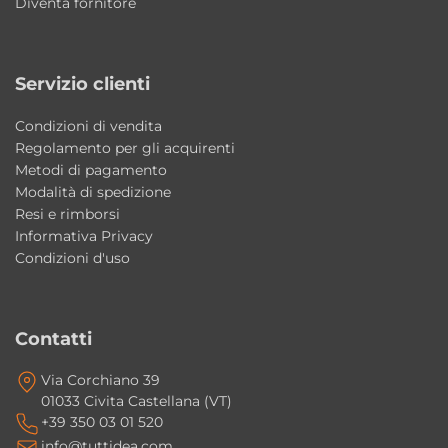
Diventa fornitore
centro parete, unita al design firmato
Alessandro Paolelli, la rende una soluzione
Servizio clienti
ideale per arredare il bagno con stile e
funzionalità.
Condizioni di vendita
Regolamento per gli acquirenti
Caratteristiche principali
Metodi di pagamento
Modalità di spedizione
• Design Alessandro Paolelli
Resi e rimborsi
Informativa Privacy
• Misure disponibili: 170x70xh60 cm e
Condizioni d'uso
180x80xh60 cm
• Capacità: 220 litri (170 cm) – 260 litri (180 cm)
• Materiale: Acrilico
Contatti
• Colore: Bianco Lucido
• Installazione in nicchia, angolare o centro
Via Corchiano 39
01033 Civita Castellana (VT)
parete
+39 350 03 01 520
• Design moderno ed elegante
info@tuttidea.com