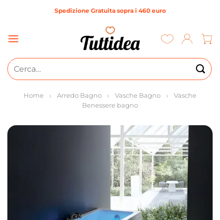
Salta
Spedizione Gratuita sopra i 460 euro
ai
contenuti
Cerca:
Home
Arredo Bagno
Vasche Bagno
Vasche
Benessere bagno