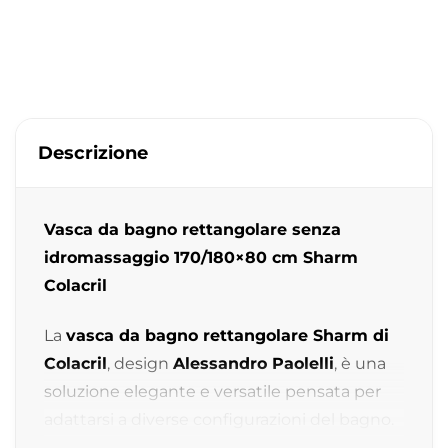
Descrizione
Vasca da bagno rettangolare senza
idromassaggio 170/180×80 cm Sharm
Colacril
La
vasca da bagno rettangolare Sharm di
Colacril
, design
Alessandro Paolelli
, è una
soluzione elegante e versatile pensata per
adattarsi a diverse configurazioni del bagno.
Grazie alle sue linee pulite, alle proporzioni