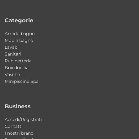
proprie esigenze, offrendo sempre una
piacevole esperienza di utilizzo.
Categorie
Materiali di qualità e finiture eleganti
Arredo bagno
Mobili bagno
La vasca è realizzata in
acrilico bianco
Lavabi
Sanitari
lucido
, materiale resistente, durevole e
Rubinetteria
piacevole al tatto. L’acrilico garantisce inoltre
Box doccia
facilità di pulizia, ottimo isolamento termico
Vasche
Minipiscine Spa
e una lunga durata nel tempo.
Perché scegliere Sharm Colacril
Business
Scegliere Sharm significa portare nella
Accedi/Registrati
propria casa una vasca elegante, versatile e
Contatti
progettata per durare nel tempo. La
I nostri brand
possibilità di installazione in nicchia, angolo o