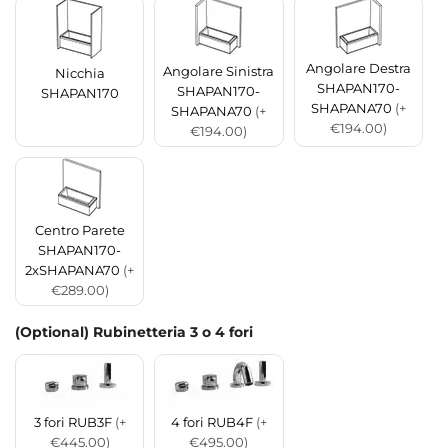
Angolare Destra
Angolare Sinistra
Nicchia
SHAPAN170-
SHAPAN170-
SHAPAN170
SHAPANA70
(+
SHAPANA70
(+
€194.00)
€194.00)
Centro Parete
SHAPAN170-
2xSHAPANA70
(+
€289.00)
(Optional) Rubinetteria 3 o 4 fori
3 fori RUB3F
(+
4 fori RUB4F
(+
€445.00)
€495.00)