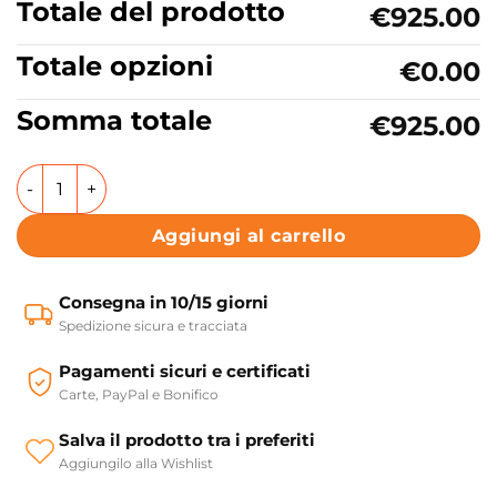
Totale del prodotto
€925.00
Totale opzioni
€0.00
Somma totale
€925.00
Vasca da bagno rettangolare senza idromassaggio 170/180
Aggiungi al carrello
Consegna in 10/15 giorni
Spedizione sicura e tracciata
Pagamenti sicuri e certificati
Carte, PayPal e Bonifico
Salva il prodotto tra i preferiti
Aggiungilo alla Wishlist