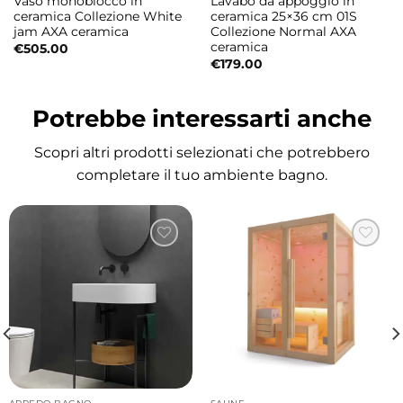
Vaso monoblocco in
Lavabo da appoggio in
Il design firmato Alessandro Paolelli
ceramica Collezione White
ceramica 25×36 cm 01S
jam AXA ceramica
Collezione Normal AXA
interpreta la vasca rettangolare in chiave
ceramica
€
505.00
moderna, valorizzando la semplicità delle
€
179.00
linee e il comfort dell’utilizzo quotidiano. Le
dimensioni disponibili consentono di
Potrebbe interessarti anche
scegliere la soluzione più adatta al proprio
Scopri altri prodotti selezionati che potrebbero
spazio, mantenendo sempre un perfetto
completare il tuo ambiente bagno.
equilibrio tra estetica e funzionalità.
Installazione versatile per ogni progetto
bagno
La vasca Sharm può essere configurata in
diverse modalità per adattarsi alle esigenze
progettuali e allo spazio disponibile.
Possibili installazioni: