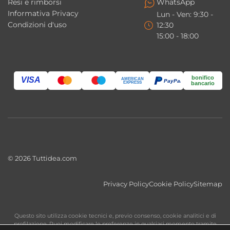
Resi e rimborsi
WhatsApp
Informativa Privacy
Lun - Ven: 9:30 -
Condizioni d'uso
12:30
15:00 - 18:00
bonifico
VISA
AMERICAN
PayPal
EXPRESS
bancario
© 2026 Tuttidea.com
Privacy Policy
Cookie Policy
Sitemap
Questo sito utilizza cookie tecnici e, previo consenso, cookie analitici e di
profilazione. Puoi modificare le preferenze in qualsiasi momento tramite