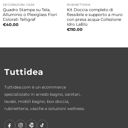
DECORAZIONI CASA
RUBINETTERIA
Quadro Stampa su Tela,
Kit Doccia completo di
Alluminio o Plexiglass Fiori
flessibile e supporto a muro
Colorati Telligraf
con presa acqua Collezione
Idro LaBlù
€
40.00
€
110.00
Tuttidea
Tuttidea.com è un ecommerce
specializzato in arredo bagno, sanitari,
lavabi, mobili bagno, box doccia,
rubinetteria, vasche e soluzioni wellness.