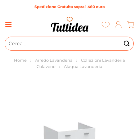
Salta
Spedizione Gratuita sopra i 460 euro
ai
contenuti
Cerca:
Home
Arredo Lavanderia
Collezioni Lavanderia
Colavene
Alaqua Lavanderia