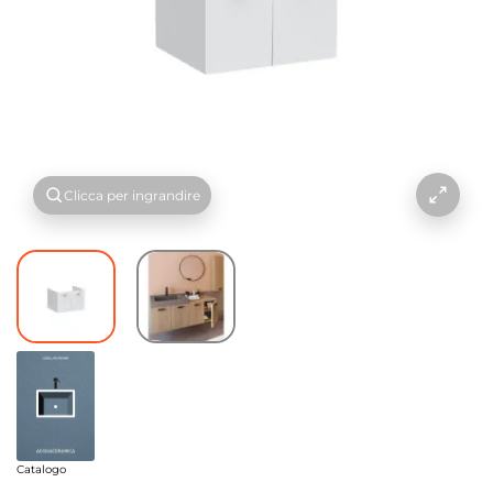
Clicca per ingrandire
Catalogo