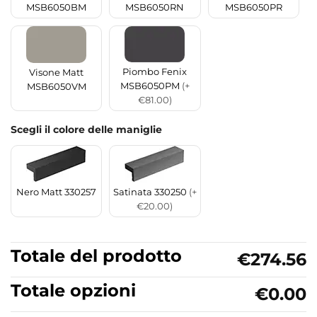
MSB6050BM
MSB6050RN
MSB6050PR
Piombo Fenix
Visone Matt
MSB6050PM
(+
MSB6050VM
€81.00)
Scegli il colore delle maniglie
Nero Matt 330257
Satinata 330250
(+
€20.00)
Totale del prodotto
€274.56
Totale opzioni
€0.00