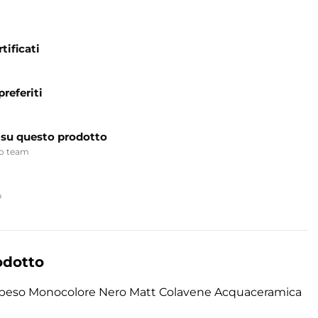
tificati
preferiti
 su questo prodotto
ro team
p
odotto
speso Monocolore Nero Matt Colavene Acquaceramica