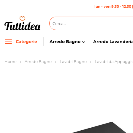
Salta
lun - ven 9.30 - 12.30 
ai
contenuti
Cerca:
Categorie
Arredo Bagno
Arredo Lavanderi
Home
Arredo Bagno
Lavabi Bagno
Lavabi da Appoggi