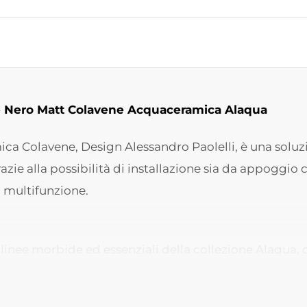
 Nero Matt Colavene Acquaceramica Alaqua
ica Colavene, Design Alessandro Paolelli, è una solu
zie alla possibilità di installazione sia da appoggi
à multifunzione.
 linee morbide ed essenziali della collezione Alaqua,
anderie di design. La tonalità nero opaco dona carat
 metallo e finiture moderne.