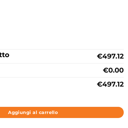
tto
€497.12
€0.00
€497.12
so Monocolore Nero Matt Colavene Acquaceramica Alaqua q
Aggiungi al carrello