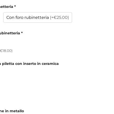
netteria
*
Con foro rubinetteria
(+€25.00)
ubinetteria
*
+€18.00)
la piletta con inserto in ceramica
one in metallo