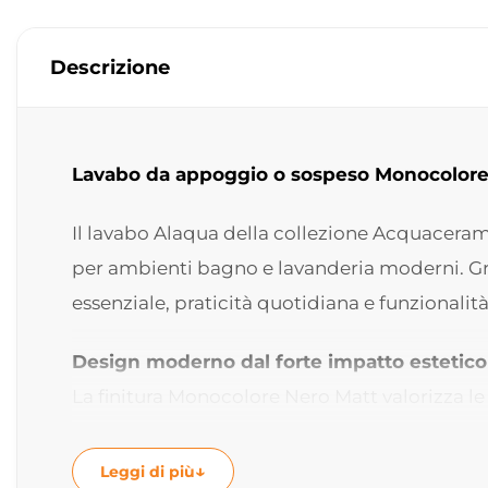
Descrizione
Lavabo da appoggio o sospeso Monocolore
Il lavabo Alaqua della collezione Acquaceram
per ambienti bagno e lavanderia moderni. Gra
essenziale, praticità quotidiana e funzionalit
Design moderno dal forte impatto estetico
La finitura Monocolore Nero Matt valorizza le
contemporaneo ideale per bagni moderni e lav
abbinandosi perfettamente a mobili in legno,
Leggi di più