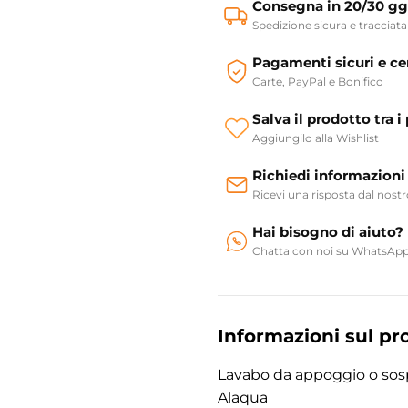
Consegna in 20/30 gg
Spedizione sicura e tracciata
Pagamenti sicuri e cer
Carte, PayPal e Bonifico
Salva il prodotto tra i 
Aggiungilo alla Wishlist
Richiedi informazioni
Ricevi una risposta dal nost
Hai bisogno di aiuto?
Chatta con noi su WhatsAp
Informazioni sul pr
Lavabo da appoggio o so
Alaqua