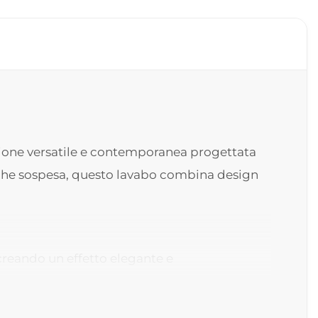
zione versatile e contemporanea progettata
o che sospesa, questo lavabo combina design
 creando un effetto elegante e
tere e personalità all’ambiente,