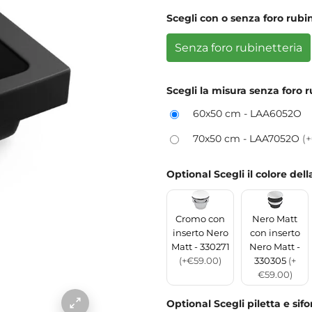
Scegli con o senza foro rubi
Senza foro rubinetteria
Scegli la misura senza foro r
60x50 cm - LAA6052O
70x50 cm - LAA7052O
(
Optional Scegli il colore del
Cromo con
Nero Matt
inserto Nero
con inserto
Matt - 330271
Nero Matt -
(+€59.00)
330305
(+
€59.00)
Optional Scegli piletta e sif