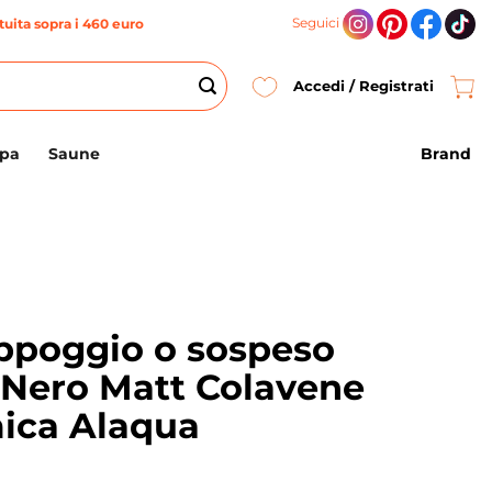
Seguici
uita sopra i 460 euro
Accedi / Registrati
Brand
Spa
Saune
ppoggio o sospeso
Nero Matt Colavene
ica Alaqua