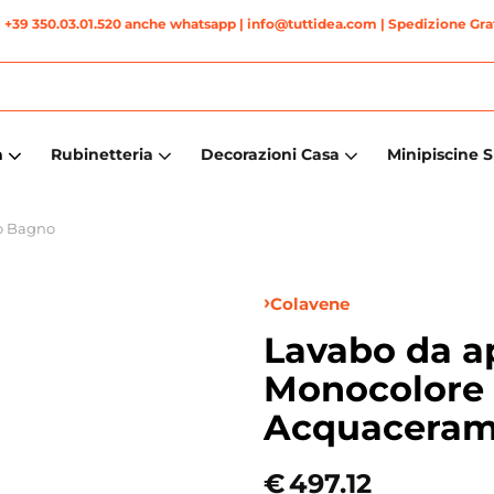
|
+39 350.03.01.520 anche whatsapp
| info@tuttidea.com | Spedizione Grat
a
Rubinetteria
Decorazioni Casa
Minipiscine 
o Bagno
Colavene
Lavabo da a
Monocolore 
Acquaceram
€
497.12