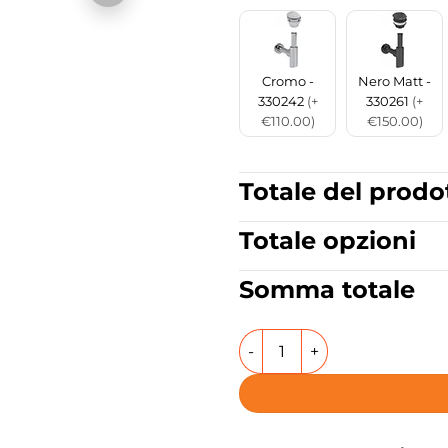
Cromo -
Nero Matt -
330242
(+
330261
(+
€110.00)
€150.00)
Totale del prodo
Totale opzioni
Somma totale
Lavabo da appoggio o sospe