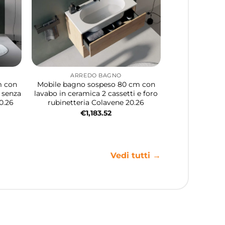
ARREDO BAGNO
m con
Mobile bagno sospeso 80 cm con
i senza
lavabo in ceramica 2 cassetti e foro
0.26
rubinetteria Colavene 20.26
€
1,183.52
Vedi tutti →