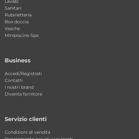
attenzione ai dettagli.
Lavabi
Sanitari
Rubinetteria
Ideale per bagni moderni e contemporanei
Box doccia
Le forme geometriche e la finitura smaltata
Vasche
rendono questo lavabo perfetto per
Minipiscine Spa
ambienti bagno minimal, eleganti e dal forte
equilibrio estetico.
Business
Caratteristiche principali
Accedi/Registrati
Tipologia: lavabo da appoggio
Contatti
Collezione: Cento
I nostri brand
Brand: Kerasan
Diventa fornitore
Designer: Marc Sadler
Materiale: ceramica
Servizio clienti
Installazione: da appoggio
Dimensioni: 45x45xH12,5 cm
Condizioni di vendita
Finitura: 4 lati smaltati