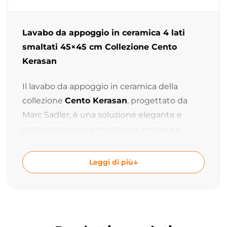
Lavabo da appoggio in ceramica 4 lati
smaltati 45×45 cm Collezione Cento
Kerasan
Il lavabo da appoggio in ceramica della
collezione
Cento Kerasan
, progettato da
Marc Sadler, è una soluzione elegante e
contemporanea pensata per arredare il
bagno con uno stile minimale, moderno e
raffinato.
Leggi di più
Grazie alla lavorazione con 4 lati smaltati e
alle forme geometriche essenziali, questo
lavabo da appoggio valorizza l’ambiente
bagno con una forte pulizia estetica,