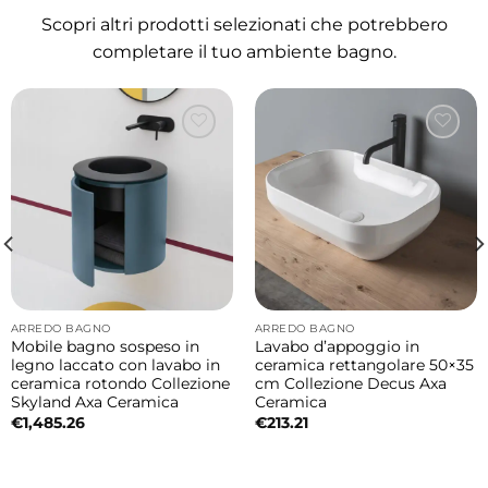
lunga durata nel tempo.
Scopri altri prodotti selezionati che potrebbero
completare il tuo ambiente bagno.
Dimensioni lavabo
• 45x45xH12,5 cm
4 lati smaltati per un’estetica elegante
La lavorazione con quattro lati
completamente smaltati valorizza il lavabo
da ogni angolazione, rendendolo perfetto
per installazioni da appoggio moderne e
ricercate.
ARREDO BAGNO
ARREDO BAGNO
Mobile bagno sospeso in
Lavabo d’appoggio in
Colore disponibile
legno laccato con lavabo in
ceramica rettangolare 50×35
ceramica rotondo Collezione
cm Collezione Decus Axa
• Bianco
Skyland Axa Ceramica
Ceramica
€
1,485.26
€
213.21
Installazione da appoggio moderna e
versatile