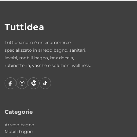
L’installazione da appoggio permette di
trasformare il lavabo in un vero elemento
d’arredo, creando composizioni bagno
Tuttidea
contemporanee ed eleganti.
Tuttidea.com è un ecommerce
Ceramica sanitaria resistente e facile da
specializzato in arredo bagno, sanitari,
pulire
lavabi, mobili bagno, box doccia,
La ceramica Kerasan garantisce elevata
rubinetteria, vasche e soluzioni wellness.
resistenza all’utilizzo quotidiano, facilità di
pulizia e mantenimento della qualità
estetica nel tempo.
Made in Italy Kerasan
Categorie
Il lavabo Cento fa parte della produzione
Made in Italy Kerasan
, sinonimo di
Arredo bagno
eccellenza produttiva, qualità dei materiali e
Mobili bagno