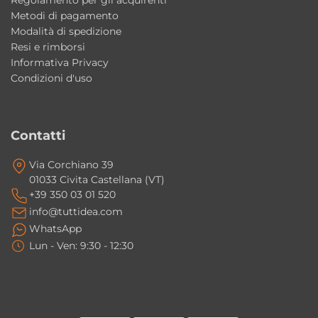
Regolamento per gli acquirenti
Colore: Bianco
Metodi di pagamento
Modalità di spedizione
Stile: moderno contemporaneo / minimal
Resi e rimborsi
Produzione: Made in Italy
Informativa Privacy
Condizioni d'uso
Perché scegliere il lavabo Cento Kerasan
Una soluzione elegante e moderna che
combina design contemporaneo, qualità
Contatti
Made in Italy e lavorazione smaltata ricercata
Via Corchiano 39
per arredare il bagno con stile e funzionalità.
01033 Civita Castellana (VT)
+39 350 03 01 520
I quattro lati smaltati migliorano l’estetica
info@tuttidea.com
del lavabo?
WhatsApp
Sì, la finitura smaltata su tutti i lati valorizza il
Lun - Ven: 9:30 - 12:30
lavabo da ogni angolazione rendendolo
ideale per installazioni da appoggio
moderne.