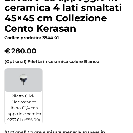
ceramica 4 lati smaltati
45×45 cm Collezione
Cento Kerasan
Codice prodotto:
3544 01
€
280.00
(Optional) Piletta in ceramica colore Bianco
Piletta Click-
Clack/scarico
libero 1”1/4 con
tappo in ceramica
9233 01
(+€56.00)
(Optional) Colore e misura mensola sospesa in