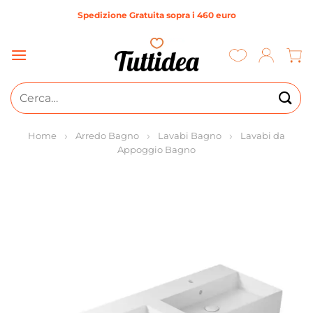
Salta
Spedizione Gratuita sopra i 460 euro
ai
contenuti
Cerca:
Home
Arredo Bagno
Lavabi Bagno
Lavabi da
Appoggio Bagno