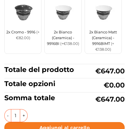
2x Cromo - 9916
(+
2x Bianco
2x Bianco Matt
€82.00)
(Ceramica) -
(Ceramica) -
9916BI
(+€138.00)
9916BIMT
(+
€138.00)
Totale del prodotto
€647.00
Totale opzioni
€0.00
Somma totale
€647.00
Lavabo da appoggio o sospeso in ceramica 141x46 cm Coll
Aggiungi al carrello