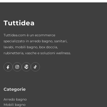
mantenendo inalterate le prestazioni
estetiche e funzionali.
Dimensioni ampie e funzionali
Tuttidea
• 141x46xH15 cm
Tuttidea.com è un ecommerce
Made in Italy
specializzato in arredo bagno, sanitari,
La collezione MEG11PRO è interamente
lavabi, mobili bagno, box doccia,
realizzata in Italia sinonimo di eccellenza
rubinetteria, vasche e soluzioni wellness.
produttiva, innovazione e cura dei dettagli.
Caratteristiche principali
Tipologia: lavabo da appoggio o sospeso a
due vasche
Categorie
Collezione: MEG11PRO
Brand: Galassia
Arredo bagno
Designer: Antonio Pascale
Mobili bagno