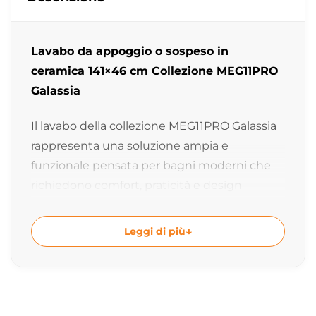
Lavabo da appoggio o sospeso in
ceramica 141×46 cm Collezione MEG11PRO
Galassia
Il lavabo della collezione MEG11PRO Galassia
rappresenta una soluzione ampia e
funzionale pensata per bagni moderni che
richiedono comfort, praticità e design
contemporaneo. Disegnato da Antonio
Pascale e realizzato in ceramica di alta
Leggi di più
qualità, unisce estetica minimale, grande
superficie operativa e solidità costruttiva
Made in Italy. La presenza di due vasche lo
rende ideale per ambienti bagno condivisi o