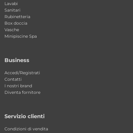
Materiale: ceramica
Lavabi
Sanitari
Installazione: sospesa o da appoggio
Rubinetteria
Dimensioni: 141x46xH15 cm
Box doccia
Finiture disponibili: Bianco, Bianco Matt
Vasche
Minipiscine Spa
Vasche: 2
Foro troppopieno: presente
Stile: moderno funzionale
Business
Produzione: Made in Italy
Accedi/Registrati
Perché scegliere MEG11PRO 141 cm
Contatti
Una soluzione ampia e versatile che unisce
I nostri brand
Diventa fornitore
design contemporaneo, funzionalità doppia
e materiali resistenti, ideale per bagni
moderni condivisi o di grande utilizzo.
Servizio clienti
Il lavabo è disponibile in più colori?
Condizioni di vendita