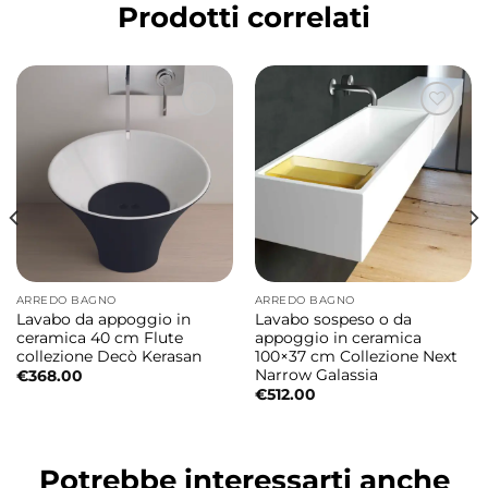
Prodotti correlati
per chi desidera una maggiore
organizzazione degli spazi.
Design firmato Antonio Pascale
La collezione MEG11PRO interpreta il lavabo
come elemento architettonico,
caratterizzato da linee pulite e proporzioni
equilibrate.
Doppia vasca funzionale
ARREDO BAGNO
ARREDO BAGNO
Il lavabo è dotato di due vasche integrate
Lavabo da appoggio in
Lavabo sospeso o da
che permettono un utilizzo pratico e
ceramica 40 cm Flute
appoggio in ceramica
collezione Decò Kerasan
100×37 cm Collezione Next
simultaneo, migliorando la gestione
Narrow Galassia
€
368.00
quotidiana dello spazio bagno.
€
512.00
Installazione sospesa o da appoggio
Potrebbe interessarti anche
La doppia modalità di installazione consente