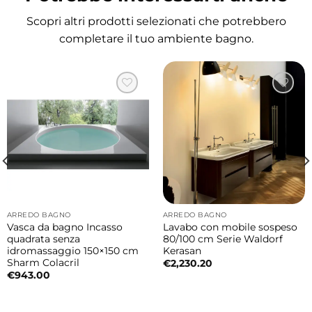
grande flessibilità progettuale, adattandosi a
Scopri altri prodotti selezionati che potrebbero
diversi tipi di arredo bagno.
completare il tuo ambiente bagno.
Foro troppopieno integrato
Il lavabo è dotato di sistema di troppo pieno
per garantire sicurezza e prevenire
fuoriuscite d’acqua.
Disponibile in diverse finiture colore
Il lavabo è disponibile nelle finiture
Bianco
e
Bianco Matt
, per integrarsi facilmente in
ARREDO BAGNO
ARREDO BAGNO
ambienti bagno moderni e luminosi.
Vasca da bagno Incasso
Lavabo con mobile sospeso
quadrata senza
80/100 cm Serie Waldorf
idromassaggio 150×150 cm
Kerasan
Ceramica resistente e di alta qualità
Sharm Colacril
€
2,230.20
La ceramica Galassia assicura elevata
€
943.00
resistenza, igiene e durata nel tempo,