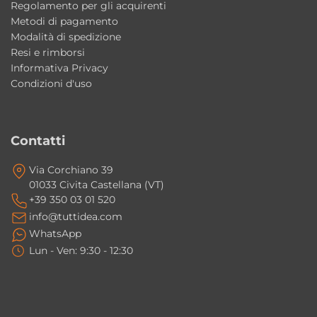
Sì, è disponibile nelle finiture Bianco e
Regolamento per gli acquirenti
Bianco Matt.
Metodi di pagamento
Modalità di spedizione
Resi e rimborsi
Il lavabo può essere installato sospeso?
Informativa Privacy
Sì, può essere installato sia sospeso che da
Condizioni d'uso
appoggio.
Il prodotto è Made in Italy?
Contatti
Sì, il lavabo MEG11PRO Galassia è
interamente realizzato in Italia con materiali
Via Corchiano 39
01033 Civita Castellana (VT)
di alta qualità.
+39 350 03 01 520
info@tuttidea.com
WhatsApp
Lun - Ven: 9:30 - 12:30