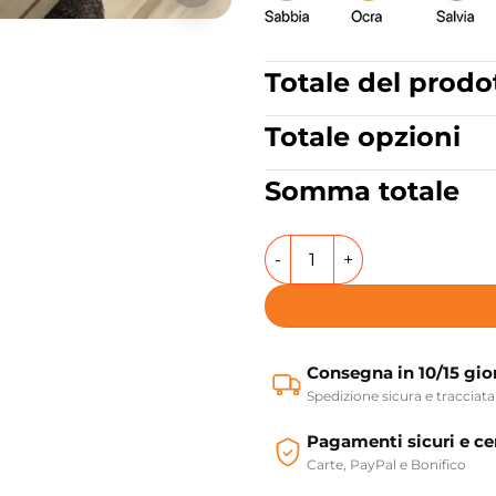
Totale del prodo
Totale opzioni
Somma totale
Lavabo da appoggio in ceram
Consegna in 10/15 gio
Spedizione sicura e tracciata
Pagamenti sicuri e cer
Carte, PayPal e Bonifico