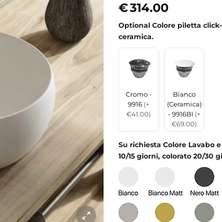
€
314.00
Optional Colore piletta clic
ceramica.
Cromo -
Bianco
9916
(+
(Ceramica)
€41.00)
- 9916BI
(+
€69.00)
Su richiesta Colore Lavabo e
10/15 giorni, colorato 20/30 gi