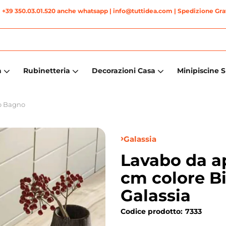
|
+39 350.03.01.520 anche whatsapp
| info@tuttidea.com | Spedizione Grat
a
Rubinetteria
Decorazioni Casa
Minipiscine 
o Bagno
Galassia
Lavabo da a
cm colore B
Galassia
Codice prodotto:
7333