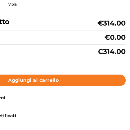
tto
€314.00
€0.00
€314.00
ica 48 cm colore Bianco Collezione Dream Galassia quantit
Aggiungi al carrello
rni
tificati