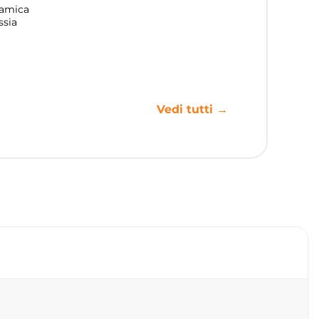
ramica
ssia
Vedi tutti →