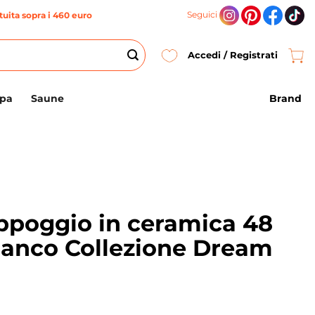
Seguici
uita sopra i 460 euro
Accedi / Registrati
Brand
Spa
Saune
ppoggio in ceramica 48
ianco Collezione Dream