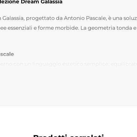
lezione Dream Galassia
m Galassia, progettato da Antonio Pascale, è una sol
ee essenziali e forme morbide. La geometria tonda e p
scale
rno con un linguaggio estetico semplice, equilibrato 
e minimale, perfetta per installazioni su piani d’app
uilibrata, adatta sia a bagni principali che a spazi p