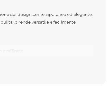
uzione dal design contemporaneo ed elegante,
ulita lo rende versatile e facilmente
e raffinato.
oggio dal gusto contemporaneo.
iù contenuti.