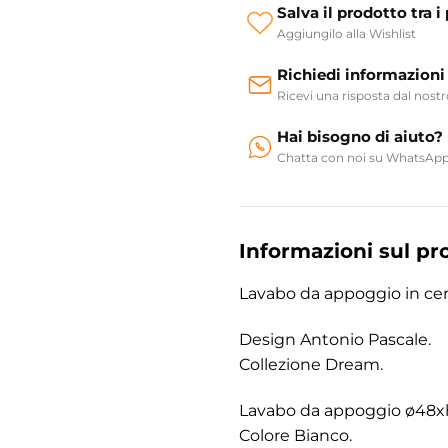
Salva il prodotto tra i 
Aggiungilo alla Wishlist
Richiedi informazioni
Ricevi una risposta dal nost
Hai bisogno di aiuto?
Chatta con noi su WhatsAp
Informazioni sul pr
Lavabo da appoggio in ce
Design Antonio Pascale.
Collezione Dream.
Lavabo da appoggio ø48xh
Colore Bianco.