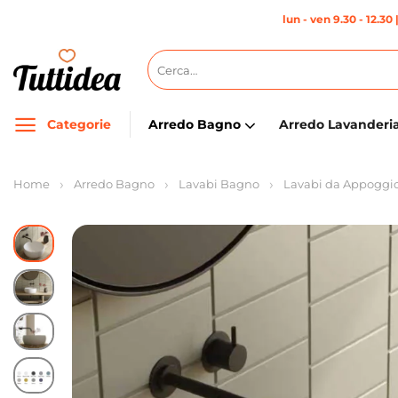
Salta
lun - ven 9.30 - 12.30 
ai
contenuti
Cerca:
Categorie
Arredo Bagno
Arredo Lavanderi
Home
Arredo Bagno
Lavabi Bagno
Lavabi da Appoggi