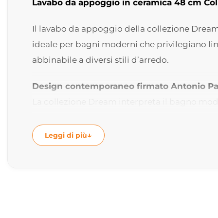
Lavabo da appoggio in ceramica 48 cm Col
Il lavabo da appoggio della collezione Drea
ideale per bagni moderni che privilegiano lin
abbinabile a diversi stili d’arredo.
Design contemporaneo firmato Antonio Pa
La collezione Dream interpreta il bagno mode
Lavabo da appoggio dal design essenziale
Leggi di più
Il lavabo presenta una forma circolare pura 
Forma tonda elegante e versatile
Il diametro da 48 cm lo rende una soluzione eq
Disponibile in diverse finiture