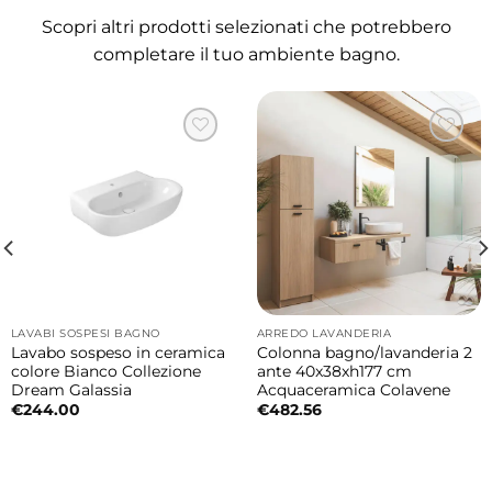
domestica.
Scopri altri prodotti selezionati che potrebbero
completare il tuo ambiente bagno.
Finitura Grafika 4 elegante e
contemporanea
La decorazione Grafika 4 valorizza l’ambiente
con uno stile moderno e ricercato. L’effetto
grafico esterno crea personalità e carattere
mantenendo un’estetica pulita ed elegante.
Design firmato Alessandro Paolelli
La collezione Wynn nasce dal design di
LAVABI SOSPESI BAGNO
ARREDO LAVANDERIA
Alessandro Paolelli, caratterizzato da linee
Lavabo sospeso in ceramica
Colonna bagno/lavanderia 2
essenziali, proporzioni equilibrate e dettagli
colore Bianco Collezione
ante 40x38xh177 cm
Dream Galassia
Acquaceramica Colavene
contemporanei pensati per valorizzare
€
244.00
€
482.56
l’ambiente bagno moderno.
Materiali e qualità costruttiva