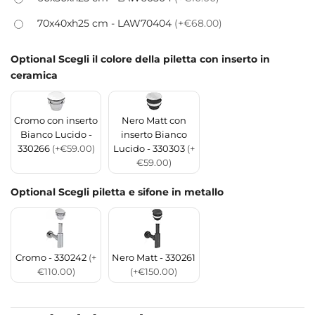
70x40xh25 cm - LAW70404
(+€68.00)
Optional Scegli il colore della piletta con inserto in
ceramica
Cromo con inserto
Nero Matt con
Bianco Lucido -
inserto Bianco
330266
(+€59.00)
Lucido - 330303
(+
€59.00)
Optional Scegli piletta e sifone in metallo
Cromo - 330242
(+
Nero Matt - 330261
€110.00)
(+€150.00)