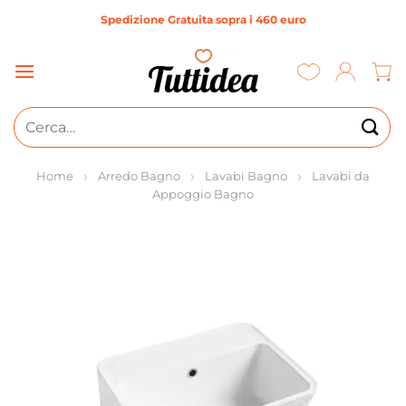
Salta
Spedizione Gratuita sopra i 460 euro
ai
contenuti
Cerca:
Home
Arredo Bagno
Lavabi Bagno
Lavabi da
Appoggio Bagno