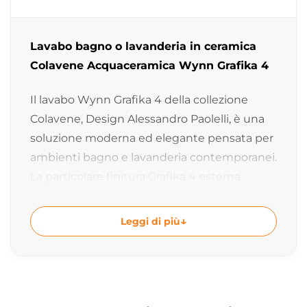
Lavabo bagno o lavanderia in ceramica
Colavene Acquaceramica Wynn Grafika 4
Il lavabo Wynn Grafika 4 della collezione
Colavene, Design Alessandro Paolelli, è una
soluzione moderna ed elegante pensata per
ambienti bagno e lavanderia contemporanei.
La particolare finitura Grafika 4 esterna
abbinata all’interno Bianco Lucido dona
carattere e personalità all’ambiente con uno
Leggi di più
stile raffinato e distintivo.
Lavabo in ceramica bicolore per bagno e
lavanderia
Il lavabo Wynn Grafika 4 è ideale per arredare