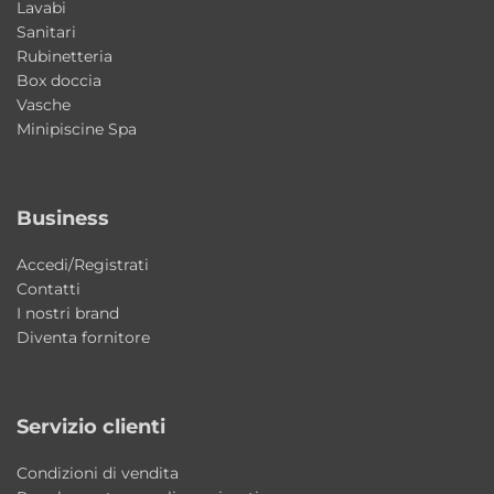
Finitura interna: Bianco Lucido
Lavabi
Sanitari
Finitura esterna: Grafika 4
Rubinetteria
Profondità vasca interna: circa 19 cm
Box doccia
Utilizzo: bagno e lavanderia
Vasche
Minipiscine Spa
Misure disponibili
50×40×h25 cm
Business
60×50×h25 cm
70×40×h25 cm
Accedi/Registrati
Contatti
Perché scegliere il lavabo Wynn Grafika 4
I nostri brand
Colavene
Diventa fornitore
Una soluzione elegante e contemporanea
che combina design italiano, qualità
Servizio clienti
costruttiva e versatilità di installazione. Ideale
per arredare bagno e lavanderia con uno
Condizioni di vendita
stile moderno e distintivo.