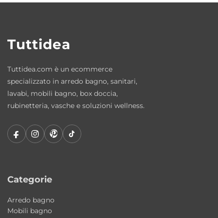
La ceramica Colavene garantisce elevata
qualità, resistenza e semplicità di pulizia. Una
soluzione progettata per durare nel tempo
Tuttidea
mantenendo estetica e funzionalità.
Tuttidea.com è un ecommerce
Articoli inclusi
specializzato in arredo bagno, sanitari,
lavabi, mobili bagno, box doccia,
Lavabo Wynn Grafika 4 in ceramica
rubinetteria, vasche e soluzioni wellness.
Fissaggi inclusi
Caratteristiche principali
Tipologia: lavabo bagno/lavanderia
Collezione: Wynn
Categorie
Design: Alessandro Paolelli
Materiale: ceramica
Arredo bagno
Installazione: appoggio o sospesa
Mobili bagno