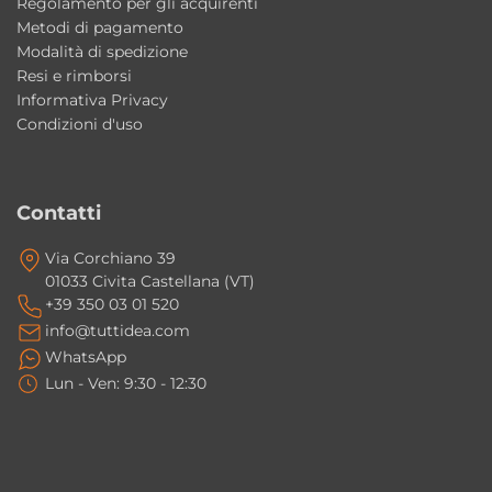
Regolamento per gli acquirenti
Metodi di pagamento
Il lavabo può essere installato sospeso?
Modalità di spedizione
Resi e rimborsi
Sì, il lavabo Wynn Grafika 4 può essere
Informativa Privacy
installato sia sospeso sia da appoggio.
Condizioni d'uso
I fissaggi sono inclusi?
Sì, il lavabo viene fornito completo di fissaggi.
Contatti
La vasca è abbastanza profonda per un
Via Corchiano 39
01033 Civita Castellana (VT)
utilizzo pratico?
+39 350 03 01 520
Sì, la vasca interna profonda circa 19 cm offre
info@tuttidea.com
praticità e comfort nell’utilizzo quotidiano.
WhatsApp
Lun - Ven: 9:30 - 12:30
La finitura Grafika 4 è adatta ad ambienti
moderni?
Sì, la decorazione Grafika 4 è pensata per
ambienti contemporanei dal gusto elegante