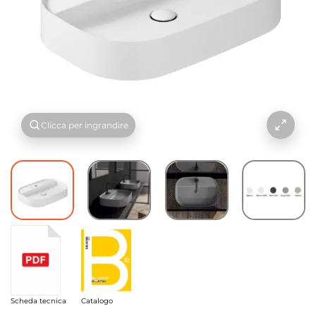
Clicca per ingrandire
Scheda tecnica
Catalogo