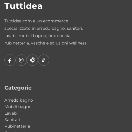
Tuttidea
Brand: Galassia
Designer: Romano Adolini
Tuttidea.com è un ecommerce
Materiale: ceramica
specializzato in arredo bagno, sanitari,
Installazione: da appoggio
lavabi, mobili bagno, box doccia,
Dimensioni: 65x45xH11 cm
rubinetteria, vasche e soluzioni wellness.
Piano rubinetteria: integrato
Finiture disponibili: Bianco, Bianco Matt,
Nero Matt, Grigio Matt, Sabbia
Stile: moderno contemporaneo
Produzione: Made in Italy
Categorie
Perché scegliere Smart B 65×45
Arredo bagno
Una soluzione elegante e funzionale che
Mobili bagno
combina design contemporaneo, comfort
Lavabi
Sanitari
d’uso e qualità ceramica Made in Italy, ideale
Rubinetteria
per bagni moderni e raffinati.