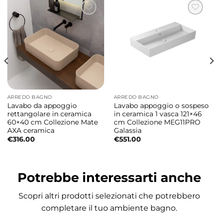
Lavabo da appoggio con piano
rubinetteria integrato
La presenza del piano rubinetteria rende il
lavabo pratico e funzionale, migliorando
l’esperienza d’uso quotidiana.
Dimensioni equilibrate e funzionali
ARREDO BAGNO
ARREDO BAGNO
Lavabo da appoggio
Lavabo appoggio o sospeso
Le misure 65x45xH11 cm garantiscono un
rettangolare in ceramica
in ceramica 1 vasca 121×46
60×40 cm Collezione Mate
cm Collezione MEG11PRO
ampio spazio lavabo, ideale per l’utilizzo
AXA ceramica
Galassia
quotidiano.
€
316.00
€
551.00
Disponibile in diverse finiture
Potrebbe interessarti anche
La ceramica è disponibile in finitura
Bianco
.
Su richiesta sono disponibili anche le finiture
Scopri altri prodotti selezionati che potrebbero
Bianco Matt
,
Nero Matt
,
Grigio Matt
e
completare il tuo ambiente bagno.
Sabbia
.