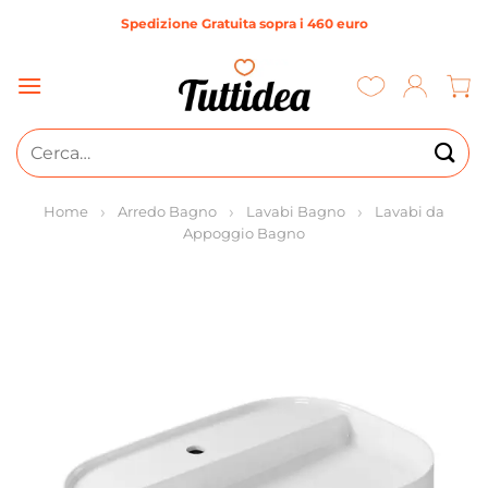
Salta
Spedizione Gratuita sopra i 460 euro
ai
contenuti
Cerca:
Home
Arredo Bagno
Lavabi Bagno
Lavabi da
Appoggio Bagno