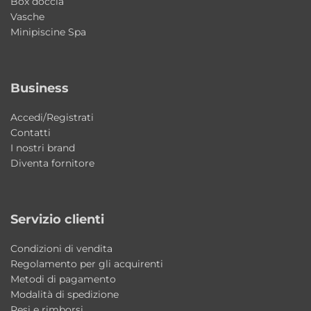
Box doccia
Vasche
Il lavabo è adatto a un uso quotidiano
Minipiscine Spa
intensivo?
Sì, le dimensioni generose e la struttura in
Business
ceramica lo rendono perfetto per un utilizzo
quotidiano.
Accedi/Registrati
Contatti
Il piano rubinetteria è integrato?
I nostri brand
Sì, il lavabo è dotato di piano rubinetteria
Diventa fornitore
integrato per una maggiore praticità.
La ceramica è resistente e facile da pulire?
Servizio clienti
Sì, la ceramica Galassia è progettata per
Condizioni di vendita
garantire igiene, resistenza e facilità di
Regolamento per gli acquirenti
manutenzione.
Metodi di pagamento
Modalità di spedizione
Resi e rimborsi