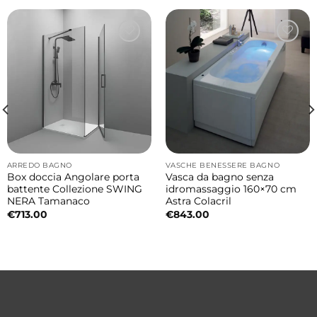
Ceramica resistente e di alta qualità
La ceramica Galassia garantisce resistenza,
igiene, facilità di pulizia e lunga durata nel
tempo.
Dimensioni lavabo
• 65x45xH11 cm
ARREDO BAGNO
VASCHE BENESSERE BAGNO
Box doccia Angolare porta
Vasca da bagno senza
Made in Italy
battente Collezione SWING
idromassaggio 160×70 cm
La collezione Smart B è realizzata in Italia
NERA Tamanaco
Astra Colacril
€
713.00
€
843.00
sinonimo di qualità produttiva, innovazione e
cura dei dettagli.
Caratteristiche principali
Tipologia: lavabo da appoggio
Collezione: Smart B