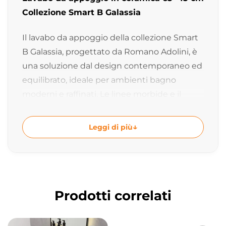
Collezione Smart B Galassia
Il lavabo da appoggio della collezione Smart
B Galassia, progettato da Romano Adolini, è
una soluzione dal design contemporaneo ed
equilibrato, ideale per ambienti bagno
moderni e raffinati. Le linee morbide e il
piano rubinetteria integrato valorizzano
funzionalità ed estetica in un unico
Leggi di più
elemento.
Design contemporaneo firmato Romano
Adolini
La collezione Smart B si distingue per forme
Prodotti correlati
essenziali e armoniose che si integrano
perfettamente in contesti bagno moderni.