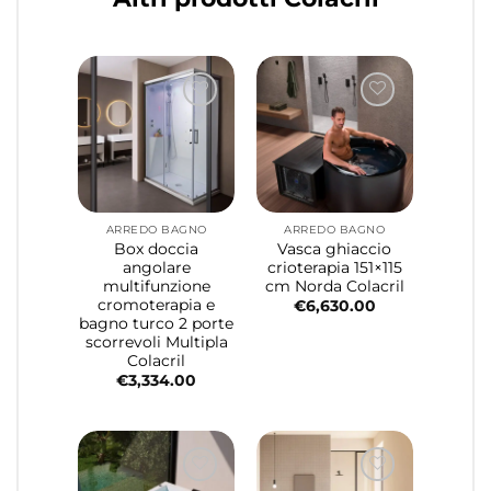
ARREDO BAGNO
ARREDO BAGNO
Box doccia
Vasca ghiaccio
angolare
crioterapia 151×115
multifunzione
cm Norda Colacril
cromoterapia e
€
6,630.00
bagno turco 2 porte
scorrevoli Multipla
Colacril
€
3,334.00