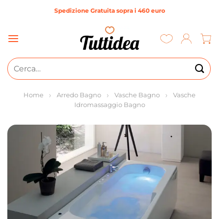
Salta
Spedizione Gratuita sopra i 460 euro
ai
contenuti
Cerca:
Home
Arredo Bagno
Vasche Bagno
Vasche
Idromassaggio Bagno