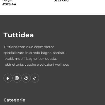
€
327.00
Idromassaggio per il relax quotidiano
€
323.44
Il sistema idromassaggio è progettato per
offrire una piacevole sensazione di
benessere e contribuire al rilassamento
muscolare dopo le attività quotidiane.
Tuttidea
Versione Idromassaggio IDRO+
Tuttidea.com è un ecommerce
• Motore Whirlpool da 1 Cv / 1 Hp
specializzato in arredo bagno, sanitari,
• 6 getti Whirlpool
lavabi, mobili bagno, box doccia,
rubinetteria, vasche e soluzioni wellness.
• Sonda di livello
Versione Idromassaggio IDRO-TECNO
• Motore Whirlpool da 1 Cv / 1 Hp
• Motore Airpool 650 Watt
Categorie
• 6 getti Whirlpool