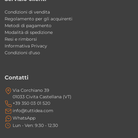
progettata per offrire comfort, affidabilità e
Condizioni di vendita
praticità quotidiana. Le dimensioni
Regolamento per gli acquirenti
equilibrate, il sistema idromassaggio e la
Metodi di pagamento
Modalità di spedizione
qualità costruttiva Colacril la rendono una
Resi e rimborsi
soluzione ideale per chi desidera creare una
Informativa Privacy
zona benessere funzionale e accogliente.
Condizioni d'uso
Caratteristiche principali
Contatti
• Misura: 170x70xh55 cm
• Capacità: 140 litri
Via Corchiano 39
01033 Civita Castellana (VT)
• Materiale: Acrilico
+39 350 03 01 520
• Finitura: Bianco Lucido
info@tuttidea.com
• Versione IDRO+ con 6 getti Whirlpool
WhatsApp
• Versione IDRO-TECNO con 6 getti Whirlpool
Lun - Ven: 9:30 - 12:30
e 12 getti Airpool