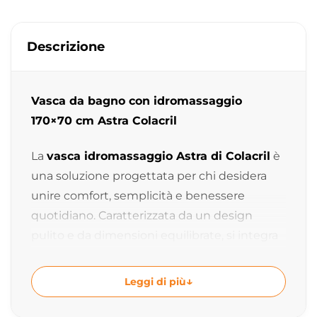
Descrizione
Vasca da bagno con idromassaggio
170×70 cm Astra Colacril
La
vasca idromassaggio Astra di Colacril
è
una soluzione progettata per chi desidera
unire comfort, semplicità e benessere
quotidiano. Caratterizzata da un design
pulito e da dimensioni equilibrate, si integra
facilmente in diversi contesti abitativi,
offrendo una piacevole esperienza di relax e
Leggi di più
funzionalità.