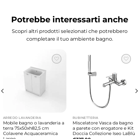
bagno
La vasca Astra può essere inserita in diverse
Potrebbe interessarti anche
configurazioni progettuali per adattarsi allo
spazio disponibile.
Scopri altri prodotti selezionati che potrebbero
completare il tuo ambiente bagno.
Possibili installazioni:
• Vasca in nicchia
• Vasca angolare destra
• Vasca angolare sinistra
• Vasca centro parete
Questa flessibilità permette di valorizzare al
meglio qualsiasi ambiente bagno,
mantenendo un’estetica ordinata ed
ARREDO LAVANDERIA
RUBINETTERIA
Mobile bagno o lavanderia a
Miscelatore Vasca da bagno
elegante.
terra 75x50xh82,5 cm
a parete con erogatore e Kit
Colavene Acquaceramica
Doccia Collezione Iseo LaBlù
Large