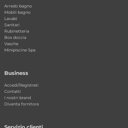
• 12 getti Airpool
Arredo bagno
• Sonda di livello
Mobili bagno
Lavabi
Sanitari
La versione IDRO-TECNO abbina il
Rubinetteria
massaggio Whirlpool alla tecnologia Airpool,
Box doccia
offrendo un’esperienza wellness ancora più
Vasche
Minipiscine Spa
completa e avvolgente.
Materiali di qualità e finiture eleganti
La vasca è realizzata in
acrilico bianco
Business
lucido
, materiale resistente, igienico e
Accedi/Registrati
semplice da mantenere nel tempo. La
Contatti
superficie liscia garantisce facilità di pulizia e
I nostri brand
Diventa fornitore
una piacevole sensazione al contatto.
Perché scegliere Astra Colacril
Servizio clienti
Scegliere Astra significa affidarsi a una vasca