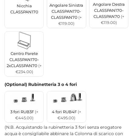
Angolare Destra
Angolare Sinistra
Nicchia
CLASSPAN170-
CLASSPAN170-
CLASSPAN170
CLASSPAN70
(+
CLASSPAN70
(+
€119.00)
€119.00)
Centro Parete
CLASSPAN170-
2xCLASSPAN70
(+
€234.00)
(Optional) Rubinetteria 3 o 4 fori
3 fori RUB3F
(+
4 fori RUB4F
(+
€445.00)
€495.00)
(N.B. Acquistando la rubinetteria 3 fori senza erogatore
acqua è consigliabile abbinare la Colonna di scarico con