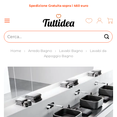
Salta
Spedizione Gratuita sopra i 460 euro
ai
contenuti
Cerca:
Home
Arredo Bagno
Lavabi Bagno
Lavabi da
Appoggio Bagno