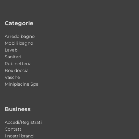
La ceramica Kerasan garantisce elevata
resistenza, igiene e lunga durata nel tempo.
Categorie
Dimensioni lavabo
Arredo bagno
• Ø30xH15 cm
Mobili bagno
Lavabi
Caratteristiche principali
Sanitari
Rubinetteria
Tipologia: lavabo da appoggio
Box doccia
Collezione: Hako
Vasche
Brand: Kerasan
Minipiscine Spa
Designer: Alessandro Paolelli
Materiale: ceramica
Business
Installazione: da appoggio
Dimensioni: Ø30xH15 cm
Accedi/Registrati
Stile: moderno / minimal contemporaneo
Contatti
Produzione: Made in Italy
I nostri brand