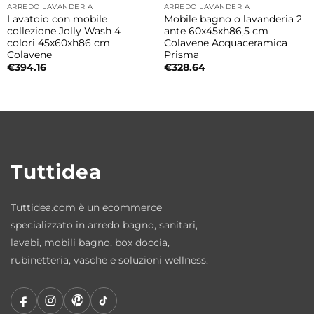
ARREDO LAVANDERIA
ARREDO LAVANDERIA
soluzione cristallina arricchita con nitrato
Lavatoio con mobile
Mobile bagno o lavanderia 2
d’argento applicata sulla ceramica e cotta a
collezione Jolly Wash 4
ante 60x45xh86,5 cm
colori 45x60xh86 cm
Colavene Acquaceramica
1280°C.
Colavene
Prisma
€
394.16
€
328.64
Questa tecnologia antibatterica contribuisce
a contrastare microorganismi e formazione
di calcare, migliorando igiene e facilità di
pulizia.
Tuttidea
Made in Italy Kerasan
Kerasan è un marchio italiano specializzato
Tuttidea.com è un ecommerce
nella produzione di lavabi e sanitari in
specializzato in arredo bagno, sanitari,
ceramica di alta qualità, sinonimo di design,
lavabi, mobili bagno, box doccia,
innovazione e manifattura Made in Italy.
rubinetteria, vasche e soluzioni wellness.
Ceramica sanitaria resistente e facile da
pulire