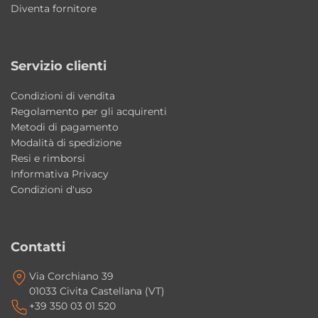
Diventa fornitore
Perché scegliere il lavabo Hako Kerasan
Una soluzione salvaspazio elegante e
Servizio clienti
moderna che unisce design
contemporaneo, qualità Made in Italy e
Condizioni di vendita
ampia scelta di finiture per personalizzare il
Regolamento per gli acquirenti
bagno con stile.
Metodi di pagamento
Modalità di spedizione
Resi e rimborsi
Il lavabo è adatto a bagni piccoli o di
Informativa Privacy
servizio?
Condizioni d'uso
Sì, il diametro da 30 cm lo rende ideale per
bagni compatti e ambienti con poco spazio
disponibile.
Contatti
La finitura Bianco Tech aiuta l’igiene
Via Corchiano 39
01033 Civita Castellana (VT)
quotidiana?
+39 350 03 01 520
Sì, grazie alle proprietà antibatteriche del