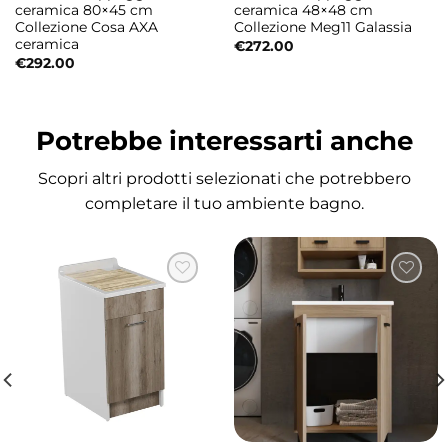
pulite e proporzioni essenziali, perfette per
ceramica 80×45 cm
ceramica 48×48 cm
Collezione Cosa AXA
Collezione Meg11 Galassia
bagni moderni e minimalisti.
ceramica
€
272.00
€
292.00
Finiture disponibili
Il lavabo è disponibile nelle seguenti finiture:
Potrebbe interessarti anche
• Bianco
• Bianco Tech
Scopri altri prodotti selezionati che potrebbero
• Bianco Matt
completare il tuo ambiente bagno.
• Nero Matt
• Grigio Matt
• Borgogna Matt
• Nocciola Matt
• Ferro Matt
• Verde Matt
Finitura Bianco Tech antibatterica
La speciale finitura
Bianco Tech
utilizza una