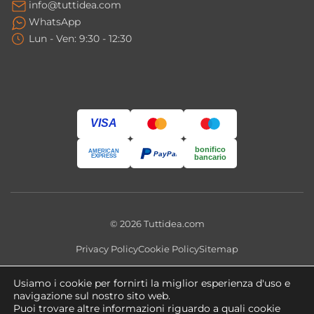
info@tuttidea.com
nitrato d’argento contribuisce a mantenere
WhatsApp
la superficie più igienica.
Lun - Ven: 9:30 - 12:30
Il lavabo è adatto a bagni moderni e
minimal?
Sì, il design essenziale della collezione Hako è
VISA
perfetto per ambienti contemporanei e
minimalisti.
bonifico
AMERICAN
PayPal
EXPRESS
bancario
© 2026 Tuttidea.com
Privacy Policy
Cookie Policy
Sitemap
Questo sito utilizza cookie tecnici e, previo consenso, cookie
Usiamo i cookie per fornirti la miglior esperienza d'uso e
analitici e di profilazione. Puoi modificare le preferenze in qualsiasi
navigazione sul nostro sito web.
momento tramite
Impostazioni Cookie
.
Puoi trovare altre informazioni riguardo a quali cookie