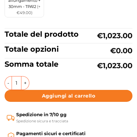
allungamento +
30mm - TPA12
(+
€49.00)
Totale del prodotto
€1,023.00
Totale opzioni
€0.00
Somma totale
€1,023.00
Box doccia Centro Parete Tre Lati porta saloon Collezio
Aggiungi al carrello
Spedizione in 7/10 gg
Spedizione sicura e tracciata
Pagamenti sicuri e certificati