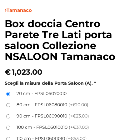
Tamanaco
Box doccia Centro
Parete Tre Lati porta
saloon Collezione
NSALOON Tamanaco
€
1,023.00
Scegli la misura della Porta Saloon (A).
*
70 cm - FPSL06070010
80 cm - FPSL06080010
(+€10.00)
90 cm - FPSL06090010
(+€23.00)
100 cm - FPSL06010010
(+€37.00)
110 cm - FPSL06011010
(+€53.00)