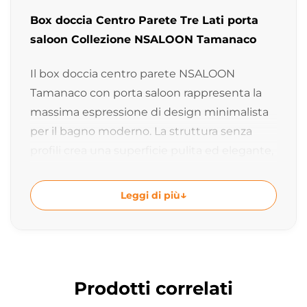
Box doccia Centro Parete Tre Lati porta
saloon Collezione NSALOON Tamanaco
Il box doccia centro parete NSALOON
Tamanaco con porta saloon rappresenta la
massima espressione di design minimalista
per il bagno moderno. La struttura senza
profili crea una superficie pulita ed elegante,
valorizzando lo spazio doccia con un effetto
architettonico leggero e contemporaneo.
Leggi di più
Design senza profili per bagno moderno
Questo box doccia è progettato per
installazioni a centro parete con tre lati
visibili e si distingue per la sua struttura
Prodotti correlati
senza profili a vista, che dona un aspetto