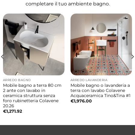
completare il tuo ambiente bagno.
formazione di depositi e mantenendo il
vetro sempre pulito.
Su richiesta è disponibile vetro stratificato
certificato senza trattamento anticalcare.
Caratteristiche principali
Tipologia: box doccia centro parete tre lati
con porta saloon
Struttura: senza profili a vista
ARREDO BAGNO
ARREDO LAVANDERIA
Mobile bagno a terra 80 cm
Mobile bagno o lavanderia a
Vetro: temperato da 6 mm trasparente
2 ante con lavabo in
terra con lavabo Colavene
ceramica struttura senza
Acquaceramica Tino&Tina #1
Apertura: porta saloon bidirezionale
foro rubinetteria Colavene
€
1,976.00
Finitura: cromo (elementi tecnici)
20.26
€
1,271.92
Installazione: reversibile destra/sinistra
Trattamento: anticalcare
Altezza: 200 cm