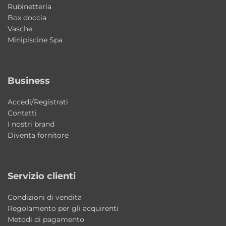
Rubinetteria
riduce al minimo gli elementi a vista, per un
Box doccia
effetto estetico più pulito e moderno.
Vasche
Minipiscine Spa
Che cos’è una porta saloon?
È una porta a doppia anta con apertura
Business
bidirezionale che permette ingresso e uscita
facilitati.
Accedi/Registrati
Contatti
Qual è lo spessore del vetro?
I nostri brand
Il vetro è temperato da 6 mm, progettato
Diventa fornitore
per garantire resistenza e sicurezza.
Il vetro è facile da pulire?
Servizio clienti
Sì, il trattamento anticalcare riduce la
Condizioni di vendita
formazione di calcare e facilita la
Regolamento per gli acquirenti
manutenzione.
Metodi di pagamento