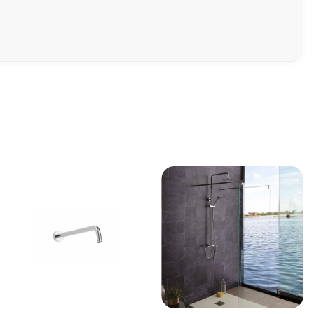
e per docce moderne e contemporanee.
praticità durante l’utilizzo quotidiano della
i adattandosi facilmente a differenti stili