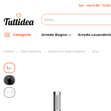
Salta
lun - ven 9.30 - 12.30 
ai
contenuti
Cerca:
Categorie
Arredo Bagno
Arredo Lavanderi
Home
Rubinetteria
Collezioni Rubinetteria
Vico