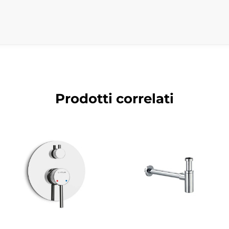
tegrato offre una soluzione pratica e versatile ideal
Prodotti correlati
 flusso e temperatura dell’acqua garantendo comfort e 
uesto miscelatore perfetto per ambienti bagno elegant