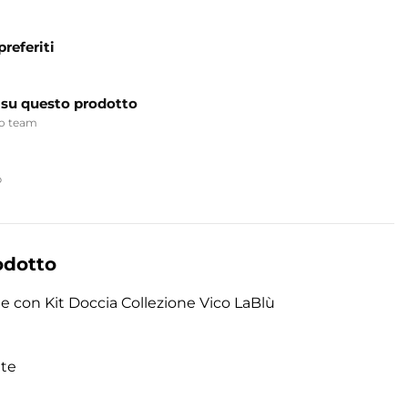
preferiti
 su questo prodotto
ro team
p
odotto
e con Kit Doccia Collezione Vico LaBlù
ete