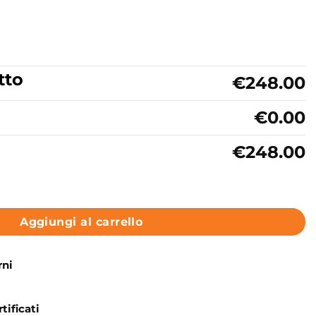
tto
€248.00
€0.00
€248.00
con Kit Doccia Collezione Vico LaBlù quantità
Aggiungi al carrello
rni
tificati