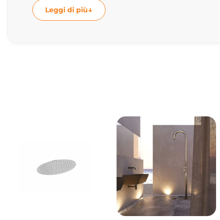
Miscelatore doccia a parete con kit doccia
Leggi di più
La configurazione a parete con kit doccia in
Composizione del kit
• Miscelatore doccia a parete
• Doccetta
• Flessibile doccia
• Supporto doccia
Comfort e praticità quotidiana
Il miscelatore consente di gestire facilmente
doccia.
Ideale per bagni moderni e minimalisti
Il design essenziale e contemporaneo rende q