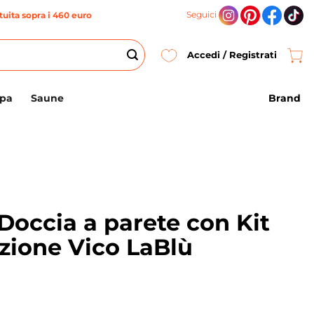
Seguici
uita sopra i 460 euro
Accedi / Registrati
Brand
Spa
Saune
Doccia a parete con Kit
zione Vico LaBlù