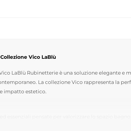
 Collezione Vico LaBlù
a Vico LaBlù Rubinetterie è una soluzione elegante e
contemporaneo. La collezione Vico rappresenta la pe
te impatto estetico.
e ed essenziali pensate per valorizzare lo spazio bagn