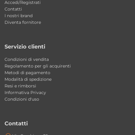
Accedi/Registrati
deviatore a leva
Contatti
I nostri brand
• Doccetta in ottone
Diventa fornitore
• Supporto a muro per doccetta in ottone
• Flessibile in PVC 150 cm
Servizio clienti
Finitura disponibile
• Nero Opaco
Condizioni di vendita
Regolamento per gli acquirenti
Ideale per bagni moderni e di design
Metodi di pagamento
Modalità di spedizione
Il design rettangolare e la finitura Nero Matt
Resi e rimborsi
rendono questo set doccia perfetto per
Informativa Privacy
ambienti bagno contemporanei, eleganti e
Condizioni d'uso
dal carattere deciso.
Caratteristiche principali
Contatti
Tipologia: set doccia completo rettangolare