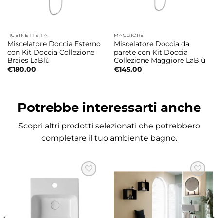
creare una zona doccia funzionale, elegante
ed esteticamente coordinata con
RUBINETTERIA
MAGGIORE
miscelatore ad incasso e deviatore a leva.
Miscelatore Doccia Esterno
Miscelatore Doccia da
con Kit Doccia Collezione
parete con Kit Doccia
Braies LaBlù
Collezione Maggiore LaBlù
Braccio doccia a muro in ottone
€
180.00
€
145.00
Il braccio a muro da 38,5 cm in ottone
garantisce stabilità, robustezza e lunga
durata offrendo un supporto sicuro al
Potrebbe interessarti anche
soffione doccia.
Scopri altri prodotti selezionati che potrebbero
completare il tuo ambiente bagno.
Soffione rettangolare in ABS
Il soffione rettangolare 29×19 cm con
spessore 1,5 cm in ABS offre una
distribuzione uniforme dell’acqua
garantendo una doccia piacevole e rilassante
dal design moderno ed elegante.