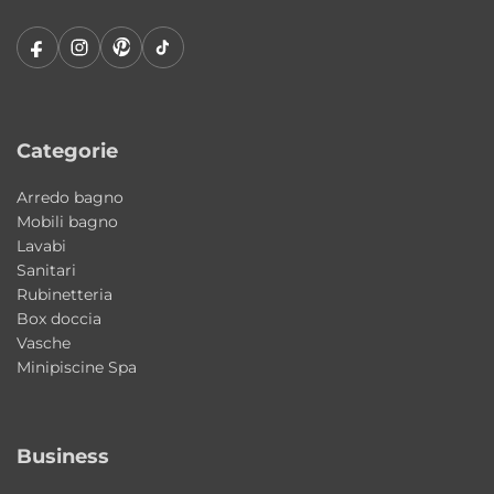
Flessibile in PVC da 150 cm
Il flessibile in PVC da 150 cm garantisce
libertà di movimento e comodità durante
l’utilizzo della doccia.
Categorie
Materiali resistenti e qualità costruttiva
Arredo bagno
La combinazione di ottone, ABS e
Mobili bagno
Lavabi
componenti di qualità garantisce resistenza,
Sanitari
affidabilità e lunga durata anche in ambienti
Rubinetteria
umidi.
Box doccia
Vasche
Minipiscine Spa
Composizione del set doccia
• Braccio a muro in ottone 38,5 cm
• Soffione rettangolare 29×19 cm spessore 1,5
Business
cm in ABS
• Miscelatore doccia ad incasso in ottone con