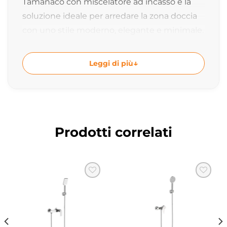
Tamanaco con miscelatore ad incasso è la
soluzione ideale per arredare la zona doccia
con uno stile moderno, elegante e minimale.
Grazie al design rettangolare, alla sofisticata
finitura Nero Opaco e ai materiali di qualità,
Leggi di più
questo set doccia valorizza ambienti bagno
contemporanei con carattere e raffinatezza.
Design moderno ed essenziale
Le linee rettangolari e la finitura Nero Matt
Prodotti correlati
conferiscono alla zona doccia uno stile
contemporaneo e deciso perfetto per bagni
moderni e di design.
Set doccia completo con miscelatore
incasso
Il set include tutti gli elementi necessari per