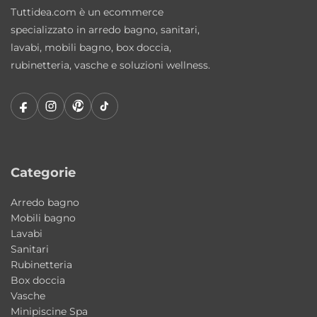
• Nero Matt
Tuttidea.com è un ecommerce
• Nikel Spazzolato
specializzato in arredo bagno, sanitari,
lavabi, mobili bagno, box doccia,
Materiali resistenti e qualità LaBlù
rubinetteria, vasche e soluzioni wellness.
Rubinetterie
Realizzato con materiali resistenti e finiture
curate, il miscelatore lavabo Maggiore è
progettato per garantire durata nel tempo,
affidabilità e facilità di manutenzione
Categorie
nell’utilizzo quotidiano.
Arredo bagno
Design coordinabile con la collezione
Mobili bagno
Maggiore
Lavabi
Sanitari
Il miscelatore può essere facilmente
Rubinetteria
abbinato ai miscelatori bidet, doccia, soffioni
Box doccia
e accessori della collezione Maggiore per
Vasche
Minipiscine Spa
creare una composizione bagno armoniosa e