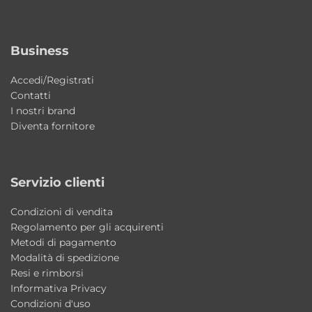
contemporanea.
Business
Caratteristiche principali
Tipologia: miscelatore lavabo da piano senza
Accedi/Registrati
scarico
Contatti
Collezione: Maggiore
I nostri brand
Diventa fornitore
Brand: LaBlù Rubinetterie
Installazione: piano lavabo
Scarico: non incluso
Servizio clienti
Finiture disponibili: Cromo – Nero Matt –
Nikel Spazzolato
Condizioni di vendita
Stile: moderno contemporaneo
Regolamento per gli acquirenti
Metodi di pagamento
Modalità di spedizione
Perché scegliere il miscelatore lavabo da
Resi e rimborsi
piano Maggiore LaBlù
Informativa Privacy
Una soluzione elegante e funzionale che
Condizioni d'uso