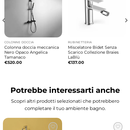
Miscelatore lavabo da piano senza scarico
La configurazione da piano rende il
miscelatore ideale per lavabi da appoggio
moderni offrendo un’estetica elegante,
minimale e contemporanea.
COLONNE DOCCIA
RUBINETTERIA
Colonna doccia meccanica
Miscelatore Bidet Senza
Installazione da piano pratica e raffinata
Nero Opaco Angelica
Scarico Collezione Braies
Tamanaco
LaBlù
Il miscelatore è progettato per installazione
€
520.00
€
137.00
direttamente sul piano lavabo garantendo
comfort, praticità e valorizzazione estetica
della zona lavabo.
Potrebbe interessarti anche
Configurazione senza scarico
Scopri altri prodotti selezionati che potrebbero
La versione senza scarico è ideale per lavabi
completare il tuo ambiente bagno.
con piletta Click-Clack o sistemi di scarico
separati offrendo un look più essenziale e
moderno.