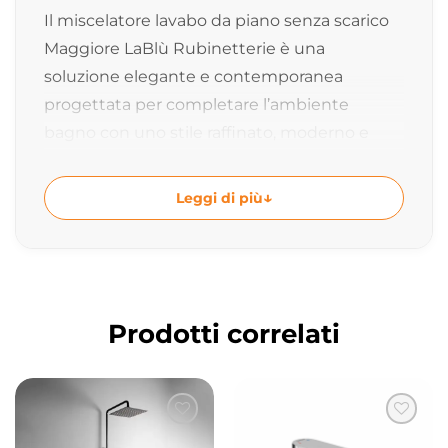
Il miscelatore lavabo da piano senza scarico
Maggiore LaBlù Rubinetterie è una
soluzione elegante e contemporanea
progettata per completare l’ambiente
bagno con uno stile raffinato, moderno e
senza tempo. Le linee essenziali della
collezione Maggiore valorizzano la zona
Leggi di più
lavabo creando un perfetto equilibrio tra
design, comfort e praticità quotidiana.
Design elegante e senza tempo
La collezione Maggiore si distingue per linee
Prodotti correlati
semplici ed eleganti, dettagli raffinati e una
cura estetica pensata per completare
ambienti bagno contemporanei e ricercati.