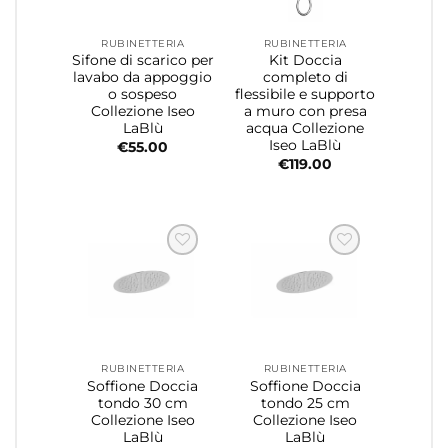
RUBINETTERIA
RUBINETTERIA
Sifone di scarico per
Kit Doccia
lavabo da appoggio
completo di
o sospeso
flessibile e supporto
Collezione Iseo
a muro con presa
LaBlù
acqua Collezione
Iseo LaBlù
€
55.00
€
119.00
RUBINETTERIA
RUBINETTERIA
Soffione Doccia
Soffione Doccia
tondo 30 cm
tondo 25 cm
Collezione Iseo
Collezione Iseo
LaBlù
LaBlù