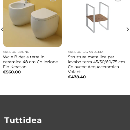
Controllo fluido di flusso e temperatura
Il design della maniglia consente una
regolazione precisa e fluida del flusso e della
temperatura dell’acqua migliorando comfort
e praticità quotidiana.
ARREDO BAGNO
ARREDO LAVANDERIA
Wc e Bidet a terra in
Struttura metallica per
Ideale per lavabi da appoggio moderni
ceramica 48 cm Collezione
lavabo terra 45/50/60/75 cm
Flo Kerasan
Colavene Acquaceramica
Il miscelatore lavabo da piano è
Volant
€
560.00
particolarmente indicato per lavabi da
€
478.40
appoggio contemporanei contribuendo a
creare una composizione bagno elegante e
armoniosa.
Finiture disponibili
Tuttidea
• Cromo