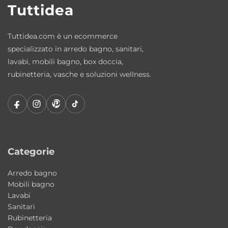
Tuttidea
Brand: Galassia
Designer: Romano Adolini
Tuttidea.com è un ecommerce
Materiale: ceramica
specializzato in arredo bagno, sanitari,
Installazione: da appoggio
lavabi, mobili bagno, box doccia,
Dimensioni: 45x45xH11 cm
rubinetteria, vasche e soluzioni wellness.
Piano rubinetteria: integrato
Finiture disponibili: Bianco, Bianco Matt,
Nero Matt, Grigio Matt, Sabbia
Stile: moderno contemporaneo
Produzione: Made in Italy
Categorie
Perché scegliere Smart B 45×45
Arredo bagno
Una soluzione compatta e funzionale che
Mobili bagno
combina design contemporaneo, praticità e
Lavabi
Sanitari
qualità ceramica Made in Italy, ideale per
Rubinetteria
bagni moderni e spazi ridotti.