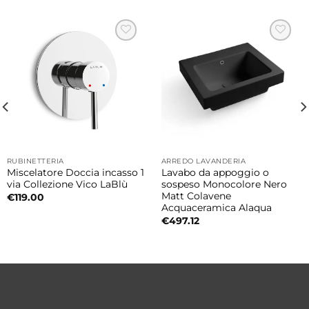
Ceramica resistente e di alta qualità
La ceramica Galassia garantisce resistenza,
igiene, facilità di pulizia e lunga durata nel
tempo.
Dimensioni lavabo
• 45x45xH11 cm
RUBINETTERIA
ARREDO LAVANDERIA
Miscelatore Doccia incasso 1
Lavabo da appoggio o
Made in Italy
via Collezione Vico LaBlù
sospeso Monocolore Nero
La collezione Smart B è realizzata in Italia
Matt Colavene
€
119.00
Acquaceramica Alaqua
sinonimo di qualità produttiva, innovazione e
€
497.12
cura dei dettagli.
Caratteristiche principali
Tipologia: lavabo da appoggio
Collezione: Smart B