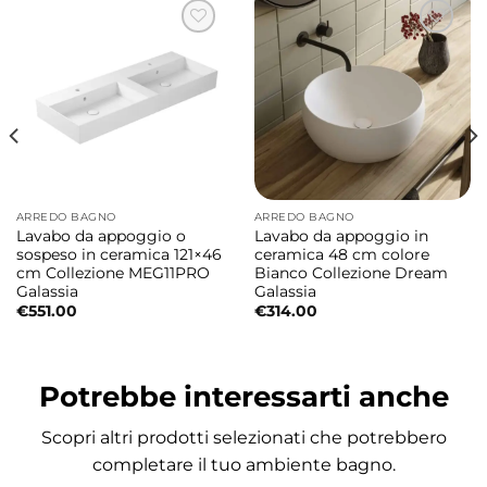
Lavabo da appoggio con piano
rubinetteria integrato
Il piano integrato consente una gestione
pratica della rubinetteria, mantenendo al
tempo stesso un’estetica ordinata e
funzionale.
Forma quadrata compatta ed elegante
ARREDO BAGNO
ARREDO BAGNO
Lavabo da appoggio o
Lavabo da appoggio in
Le dimensioni 45×45 cm lo rendono una
sospeso in ceramica 121×46
ceramica 48 cm colore
cm Collezione MEG11PRO
Bianco Collezione Dream
soluzione versatile, perfetta anche per spazi
Galassia
Galassia
bagno più contenuti.
€
551.00
€
314.00
Disponibile in diverse finiture
Potrebbe interessarti anche
La ceramica è disponibile in finitura
Bianco
.
Su richiesta sono disponibili anche le finiture
Scopri altri prodotti selezionati che potrebbero
Bianco Matt
,
Nero Matt
,
Grigio Matt
e
completare il tuo ambiente bagno.
Sabbia
.