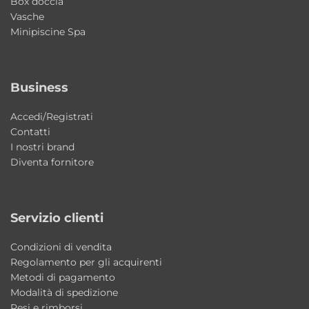
Box doccia
Vasche
È adatto a bagni piccoli?
Minipiscine Spa
Sì, le dimensioni compatte lo rendono
perfetto per bagni di servizio o ambienti
Business
ridotti.
Accedi/Registrati
Il lavabo include il piano rubinetteria?
Contatti
Sì, il lavabo è dotato di piano rubinetteria
I nostri brand
integrato.
Diventa fornitore
La ceramica è facile da pulire?
Sì, la ceramica Galassia è resistente, igienica e
Servizio clienti
semplice da mantenere nel tempo.
Condizioni di vendita
Regolamento per gli acquirenti
Metodi di pagamento
Modalità di spedizione
Resi e rimborsi