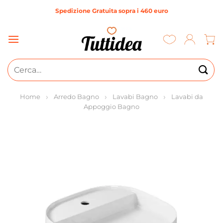
Salta
Spedizione Gratuita sopra i 460 euro
ai
contenuti
Cerca:
Home
Arredo Bagno
Lavabi Bagno
Lavabi da
Appoggio Bagno