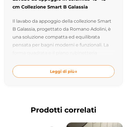
cm Collezione Smart B Galassia
Il lavabo da appoggio della collezione Smart
B Galassia, progettato da Romano Adolini, è
una soluzione compatta ed equilibrata
pensata per bagni moderni e funzionali. La
forma quadrata e il piano rubinetteria
integrato uniscono praticità ed estetica in un
design essenziale e contemporaneo.
Leggi di più
Design contemporaneo firmato Romano
Adolini
La collezione Smart B si distingue per
geometrie pulite e proporzioni armoniose,
Prodotti correlati
ideali per ambienti bagno moderni e raffinati.