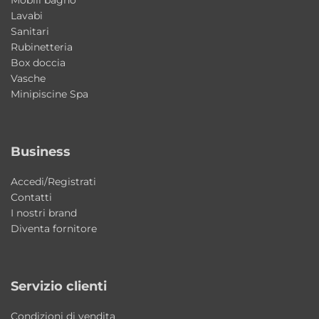
Installazione: appoggio o sospesa
Lavabi
Sanitari
Finitura interna: Bianco Lucido
Rubinetteria
Finitura esterna: Grafika 1
Box doccia
Profondità vasca interna: circa 19 cm
Vasche
Minipiscine Spa
Utilizzo: bagno e lavanderia
Misure disponibili
Business
50×40×h25 cm
60×50×h25 cm
Accedi/Registrati
70×40×h25 cm
Contatti
I nostri brand
Perché scegliere il lavabo Wynn Grafika 1
Diventa fornitore
Colavene
Una soluzione elegante e contemporanea
Servizio clienti
che combina design italiano, qualità
costruttiva e versatilità di installazione. Ideale
Condizioni di vendita