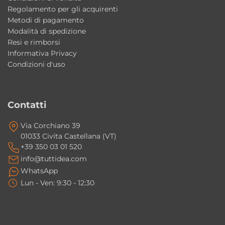
per arredare bagno e lavanderia con uno
Regolamento per gli acquirenti
stile moderno e distintivo.
Metodi di pagamento
Modalità di spedizione
Resi e rimborsi
Il lavabo può essere installato sospeso?
Informativa Privacy
Sì, il lavabo Wynn Grafika 1 può essere
Condizioni d'uso
installato sia sospeso sia da appoggio.
I fissaggi sono inclusi?
Contatti
Sì, il lavabo viene fornito completo di fissaggi.
Via Corchiano 39
01033 Civita Castellana (VT)
La vasca è abbastanza profonda per un
+39 350 03 01 520
utilizzo pratico?
info@tuttidea.com
Sì, la vasca interna profonda circa 19 cm offre
WhatsApp
praticità e comfort nell’utilizzo quotidiano.
Lun - Ven: 9:30 - 12:30
La finitura Grafika 1 è adatta ad ambienti
moderni?