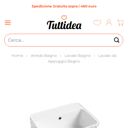
Salta
Spedizione Gratuita sopra i 460 euro
ai
contenuti
Cerca:
Home
Arredo Bagno
Lavabi Bagno
Lavabi da
Appoggio Bagno