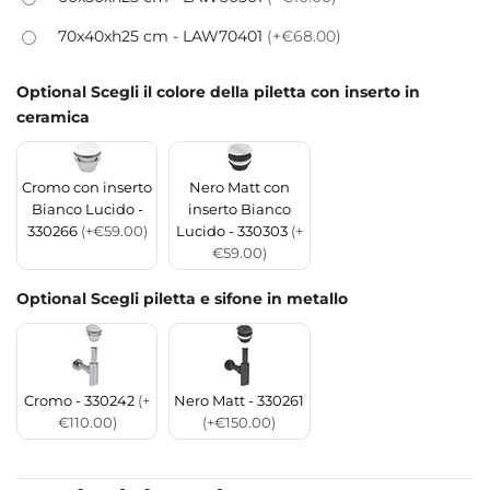
70x40xh25 cm - LAW70401
(+€68.00)
Optional Scegli il colore della piletta con inserto in
ceramica
Cromo con inserto
Nero Matt con
Bianco Lucido -
inserto Bianco
330266
(+€59.00)
Lucido - 330303
(+
€59.00)
Optional Scegli piletta e sifone in metallo
Cromo - 330242
(+
Nero Matt - 330261
€110.00)
(+€150.00)