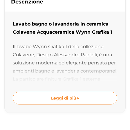
Descrizione
Lavabo bagno o lavanderia in ceramica
Colavene Acquaceramica Wynn Grafika 1
Il lavabo Wynn Grafika 1 della collezione
Colavene, Design Alessandro Paolelli, è una
soluzione moderna ed elegante pensata per
ambienti bagno e lavanderia contemporanei.
La particolare finitura Grafika 1 esterna
abbinata all’interno Bianco Lucido dona
carattere e personalità all’ambiente con uno
Leggi di più
stile raffinato e distintivo.
Lavabo in ceramica per bagno e
lavanderia dal design contemporaneo