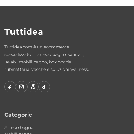
Materiali e qualità costruttiva
La ceramica Colavene garantisce elevata
qualità, resistenza e semplicità di pulizia. Una
Tuttidea
soluzione progettata per durare nel tempo
mantenendo estetica e funzionalità.
Tuttidea.com è un ecommerce
specializzato in arredo bagno, sanitari,
Articoli inclusi
lavabi, mobili bagno, box doccia,
rubinetteria, vasche e soluzioni wellness.
Lavabo Wynn Grafika 1 in ceramica
Fissaggi inclusi
Caratteristiche principali
Tipologia: lavabo bagno/lavanderia
Categorie
Collezione: Wynn
Design: Alessandro Paolelli
Arredo bagno
Materiale: ceramica
Mobili bagno