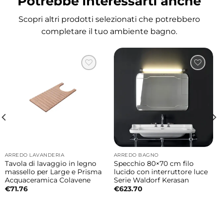
Potrebbe interessarti anche
quotidiano. Ideale sia come lavabo bagno sia
per utilizzi più pratici in lavanderia
Scopri altri prodotti selezionati che potrebbero
domestica.
completare il tuo ambiente bagno.
Finitura Grafika 1 elegante e decorativa
La finitura esterna Grafika 1 crea un piacevole
effetto decorativo contemporaneo, mentre
l’interno Bianco Lucido mantiene luminosità
ed eleganza, perfetto per ambienti bagno
moderni e ricercati.
Design firmato Alessandro Paolelli
ARREDO LAVANDERIA
ARREDO BAGNO
La collezione Wynn nasce dal design di
Tavola di lavaggio in legno
Specchio 80×70 cm filo
Alessandro Paolelli, caratterizzato da linee
massello per Large e Prisma
lucido con interruttore luce
Acquaceramica Colavene
Serie Waldorf Kerasan
essenziali, proporzioni equilibrate e dettagli
€
71.76
€
623.70
contemporanei pensati per valorizzare
l’ambiente bagno moderno.