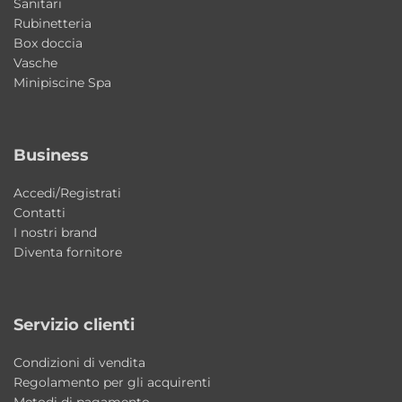
Sanitari
Rubinetteria
Il lavabo è già predisposto per il
Box doccia
rubinetto?
Vasche
Sì, è dotato di foro rubinetteria ed è
Minipiscine Spa
compatibile con miscelatori standard.
La struttura è reversibile?
Business
Sì, può essere installata sia a destra che a
Accedi/Registrati
sinistra in base alle esigenze.
Contatti
I nostri brand
Il cassetto è funzionale?
Diventa fornitore
Sì, è progettato per contenere gli accessori
essenziali mantenendo ordine anche in poco
spazio.
Servizio clienti
Il portasciugamani è resistente?
Condizioni di vendita
Regolamento per gli acquirenti
Sì, è in acciaio inox AISI 304, ideale per