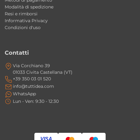
Metodi di pagamento
ambienti umidi.
Modalità di spedizione
Resi e rimborsi
È adatto a bagni piccoli?
Informativa Privacy
Sì, la misura da 48 cm è perfetta per spazi
Condizioni d'uso
compatti o bagni di servizio.
I materiali resistono all’umidità?
Contatti
Sì, sono idrofughi a norme EN e progettati
Via Corchiano 39
per l’ambiente bagno.
01033 Civita Castellana (VT)
+39 350 03 01 520
La finitura Piombo Fenix è più
info@tuttidea.com
performante?
WhatsApp
Lun - Ven: 9:30 - 12:30
Sì, utilizza MDF idrofugo da 19 mm, offrendo
maggiore resistenza e qualità superficiale.
VISA