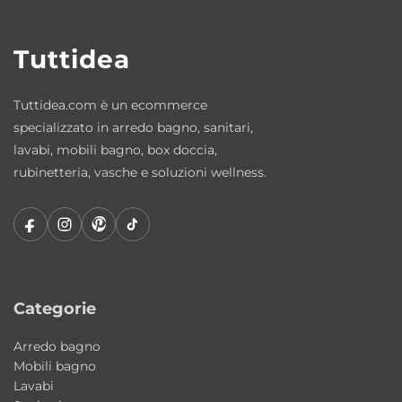
matt, reversibile dx/sx con portasciugamani
Cassetto: 1 con apertura push–pull
Tuttidea
Foro rubinetteria: presente
Materiali: truciolare nobilitato / MDF idrofugo
Tuttidea.com è un ecommerce
(finitura Piombo Fenix)
specializzato in arredo bagno, sanitari,
Portasciugamani: acciaio inox AISI 304
lavabi, mobili bagno, box doccia,
Trattamento: idrofugo a norme EN
rubinetteria, vasche e soluzioni wellness.
Perché scegliere la collezione 20.26
Colavene
Una soluzione salvaspazio completa, pensata
per offrire tutto il necessario in dimensioni
compatte. La struttura attrezzata e il
Categorie
cassetto integrato rendono il mobile pratico
Arredo bagno
e perfetto per bagni di servizio o ambienti
Mobili bagno
ridotti.
Lavabi