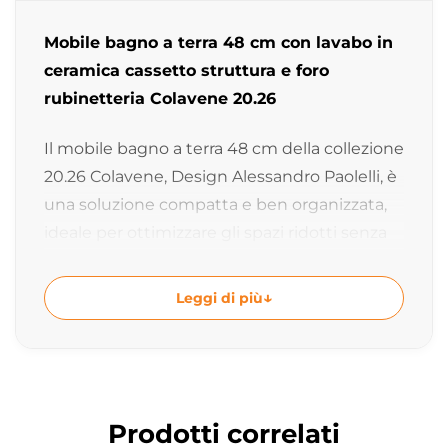
Mobile bagno a terra 48 cm con lavabo in
ceramica cassetto struttura e foro
rubinetteria Colavene 20.26
Il mobile bagno a terra 48 cm della collezione
20.26 Colavene, Design Alessandro Paolelli, è
una soluzione compatta e ben organizzata,
ideale per ottimizzare gli spazi ridotti senza
rinunciare a funzionalità e design
contemporaneo. La struttura a terra
Leggi di più
aggiunge praticità e stabilità, rendendo il
mobile completo e versatile.
Compattezza e funzionalità quotidiana
Il lavabo in ceramica da 48×48 cm con foro
Prodotti correlati