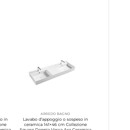
ARREDO BAGNO
o in
Lavabo d’appoggio o sospeso in
ione
ceramica 141×46 cm Collezione
amica
Square Doppia Vasca Axa Ceramica