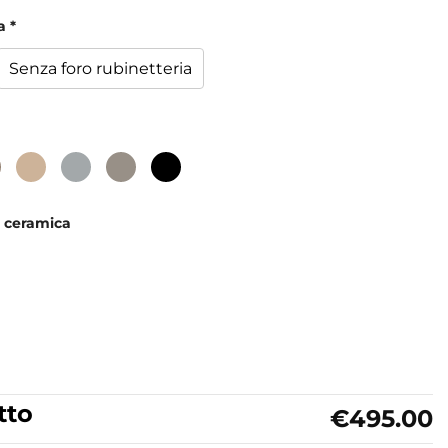
a
*
Senza foro rubinetteria
n ceramica
tto
€495.00