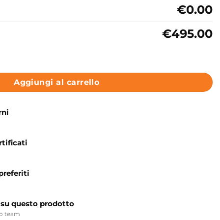
€0.00
€495.00
 in ceramica 101x46 cm Collezione Square Tutta Vasca Axa C
Aggiungi al carrello
rni
tificati
preferiti
 su questo prodotto
ro team