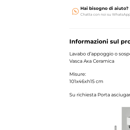
Hai bisogno di aiuto?
Chatta con noi su WhatsAp
Informazioni sul pr
Lavabo d’appoggio o sosp
Vasca Axa Ceramica
Misure:
101x46xh15 cm
Su richiesta Porta asciuga