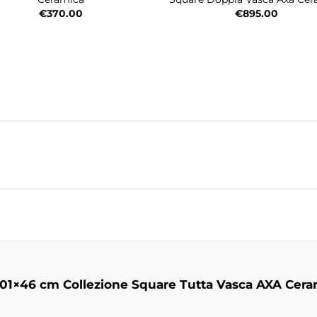
€
370.00
€
895.00
101×46 cm Collezione Square Tutta Vasca AXA Cera