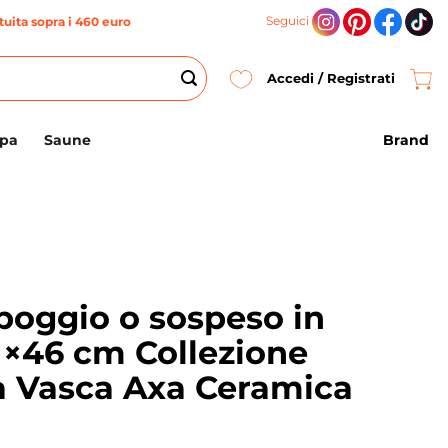
Seguici
uita sopra i 460 euro
Accedi / Registrati
Brand
Spa
Saune
poggio o sospeso in
1×46 cm Collezione
a Vasca Axa Ceramica