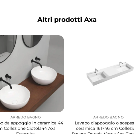
Altri prodotti Axa
ARREDO BAGNO
ARREDO BAGNO
o da appoggio in ceramica 44
Lavabo d’appoggio o sospes
m Collezione Ciotola44 Axa
ceramica 161×46 cm Collez
Ceramica
Square Doppia Vasca Axa Cer