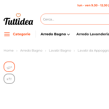
Salta
lun - ven 9.30 - 12.30 
ai
contenuti
Cerca:
Categorie
Arredo Bagno
Arredo Lavanderi
Home
Arredo Bagno
Lavabi Bagno
Lavabi da Appoggi