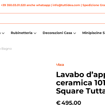
|
+39 350.03.01.520 anche whatsapp
| info@tuttidea.com | Spedizione Grat
a
Rubinetteria
Decorazioni Casa
Minipiscine 
o Bagno
Axa
Lavabo d’ap
ceramica 10
Square Tutt
€
495.00