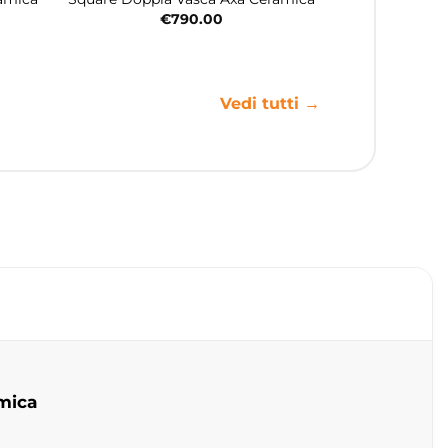
€
790.00
Vedi tutti →
mica