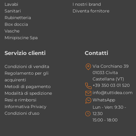
sifone e tubo flessibile di scarico per
Lavabi
I nostri brand
un’installazione pratica e funzionale.
Sanitari
Diventa fornitore
Rubinetteria
Box doccia
Made in Italy Kerasan
Vasche
Il lavabo Aquatech fa parte della produzione
Minipiscine Spa
Made in Italy Kerasan
, sinonimo di qualità
costruttiva, innovazione e attenzione ai
Servizio clienti
Contatti
dettagli.
Via Corchiano 39
Condizioni di vendita
01033 Civita
Regolamento per gli
Caratteristiche principali
Castellana (VT)
acquirenti
Tipologia: lavabo freestanding
+39 350 03 01 520
Metodi di pagamento
Collezione: Aquatech
info@tuttidea.com
Modalità di spedizione
Resi e rimborsi
WhatsApp
Brand: Kerasan
Informativa Privacy
Lun - Ven: 9:30 -
Designer: Massimiliano Cicconi
Condizioni d'uso
12:30
Materiale: ceramica
15:00 - 18:00
Installazione: freestanding
Dimensioni: 60x40xH85 cm