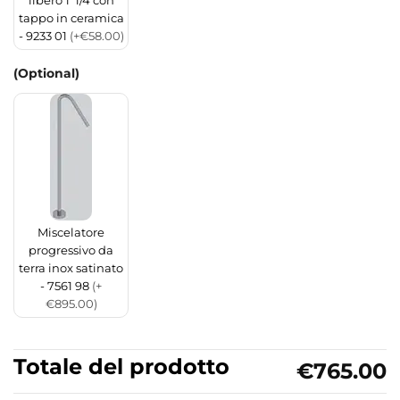
libero 1”1/4 con
tappo in ceramica
- 9233 01
(+€58.00)
(Optional)
Miscelatore
progressivo da
terra inox satinato
- 7561 98
(+
€895.00)
Totale del prodotto
€765.00