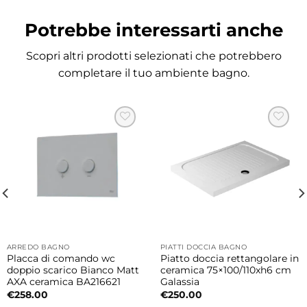
• Bianco
Potrebbe interessarti anche
Design contemporaneo firmato
Scopri altri prodotti selezionati che potrebbero
Massimiliano Cicconi
completare il tuo ambiente bagno.
La collezione Aquatech si distingue per uno
stile moderno ed elegante caratterizzato da
forme fluide e linee essenziali che
valorizzano il bagno con personalità e
raffinatezza.
Installazione freestanding moderna e
scenografica
L’installazione a centro stanza o a parete
rende il lavabo protagonista dell’ambiente
ARREDO BAGNO
PIATTI DOCCIA BAGNO
Placca di comando wc
Piatto doccia rettangolare in
bagno creando un effetto elegante e
doppio scarico Bianco Matt
ceramica 75×100/110xh6 cm
AXA ceramica BA216621
Galassia
contemporaneo perfetto per spazi moderni
€
258.00
€
250.00
e ricercati.