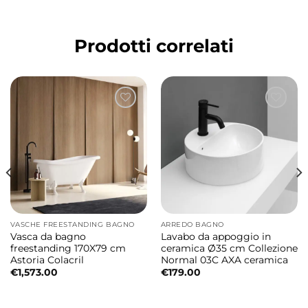
trasformandosi in un vero elemento d’arredo
ideale per bagni moderni, ambienti luxury e
Prodotti correlati
progetti di interior design contemporaneo.
Lavabo freestanding in ceramica
60x40xH85 cm
Il lavabo è realizzato in ceramica sanitaria di
alta qualità ed è completo di fissaggi, sifone
e tubo flessibile di scarico per garantire
praticità d’installazione, affidabilità e lunga
durata nel tempo.
VASCHE FREESTANDING BAGNO
ARREDO BAGNO
Vasca da bagno
Lavabo da appoggio in
Dimensioni lavabo
freestanding 170X79 cm
ceramica Ø35 cm Collezione
Astoria Colacril
Normal 03C AXA ceramica
• 60x40xH85 cm
€
1,573.00
€
179.00
Colore disponibile