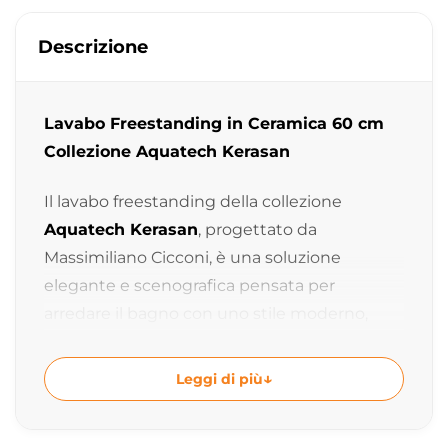
Descrizione
Lavabo Freestanding in Ceramica 60 cm
Collezione Aquatech Kerasan
Il lavabo freestanding della collezione
Aquatech Kerasan
, progettato da
Massimiliano Cicconi, è una soluzione
elegante e scenografica pensata per
arredare il bagno con uno stile moderno,
contemporaneo e di forte impatto estetico.
Leggi di più
Grazie alle linee morbide e al design
monolitico essenziale, questo lavabo
freestanding valorizza l’ambiente bagno