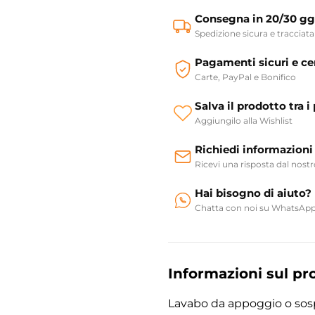
Consegna in 20/30 gg
Spedizione sicura e tracciata
Pagamenti sicuri e cer
Carte, PayPal e Bonifico
Salva il prodotto tra i 
Aggiungilo alla Wishlist
Richiedi informazioni
Ricevi una risposta dal nost
Hai bisogno di aiuto?
Chatta con noi su WhatsAp
Informazioni sul pr
Lavabo da appoggio o sos