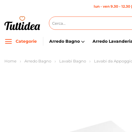
Salta
lun - ven 9.30 - 12.30 
ai
contenuti
Cerca:
Categorie
Arredo Bagno
Arredo Lavanderi
Home
Arredo Bagno
Lavabi Bagno
Lavabi da Appoggi