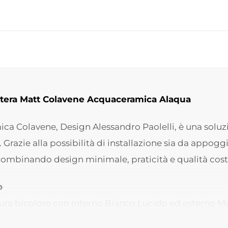
atera Matt Colavene Acquaceramica Alaqua
ica Colavene, Design Alessandro Paolelli, è una solu
azie alla possibilità di installazione sia da appoggi
combinando design minimale, praticità e qualità cost
o
itura bicolore con interno Bianco Lucido ed esterno Mat
o Alaqua perfetto per bagni moderni e lavanderie dal