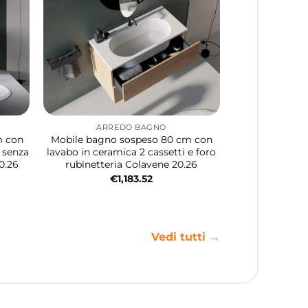
ARREDO BAGNO
m con
Mobile bagno sospeso 80 cm con
i senza
lavabo in ceramica 2 cassetti e foro
0.26
rubinetteria Colavene 20.26
€
1,183.52
Vedi tutti →