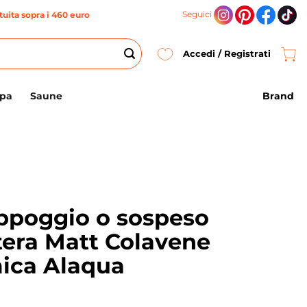
Seguici
uita sopra i 460 euro
Accedi / Registrati
Brand
Spa
Saune
ppoggio o sospeso
tera Matt Colavene
ica Alaqua