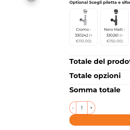
Optional Scegli piletta e sif
Cromo -
Nero Matt -
330242
(+
330261
(+
€110.00)
€150.00)
Totale del prodo
Totale opzioni
Somma totale
Lavabo da appoggio o sospe