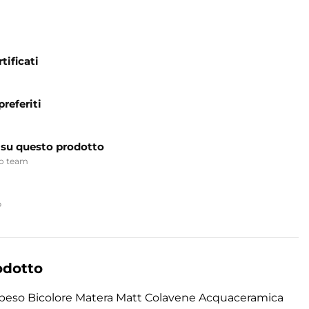
tificati
preferiti
 su questo prodotto
ro team
p
odotto
peso Bicolore Matera Matt Colavene Acquaceramica