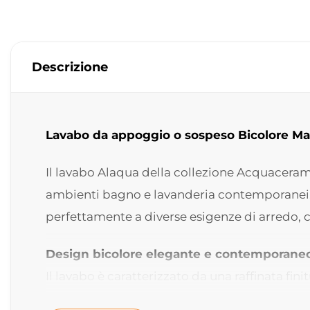
Descrizione
Lavabo da appoggio o sospeso Bicolore M
Il lavabo Alaqua della collezione Acquaceram
ambienti bagno e lavanderia contemporanei. Gr
perfettamente a diverse esigenze di arredo, 
Design bicolore elegante e contemporane
Il lavabo è caratterizzato da una raffinata fin
eleganza e personalità all’ambiente, rendend