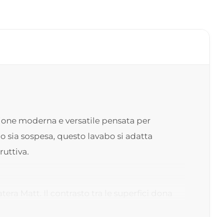
zione moderna e versatile pensata per
o sia sospesa, questo lavabo si adatta
ruttiva.
era Matt. Il contrasto tra le superfici dona
 design essenziale e naturale.