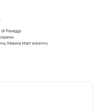
.
di fissaggi.
sospeso.
rno, Matera Matt esterno.