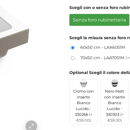
Scegli con o senza foro rubi
Senza foro rubinetteria
Scegli la misura senza foro r
60x50 cm - LAA6051M
70x50 cm - LAA7051M
(+
Optional Scegli il colore del
Cromo con
Nero Matt
inserto
con inserto
Bianco
Bianco
Lucido -
Lucido -
330266
(+
330303
(+
€59.00)
€59.00)