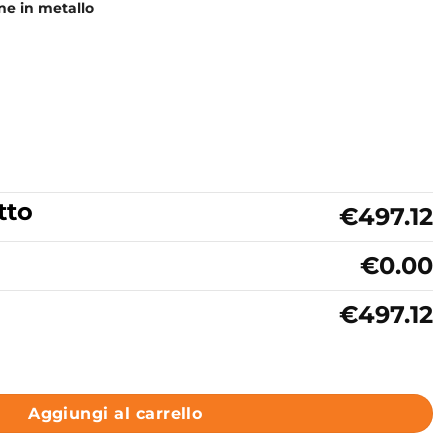
one in metallo
tto
€497.12
€0.00
€497.12
so Bicolore Matera Matt Colavene Acquaceramica Alaqua qu
Aggiungi al carrello