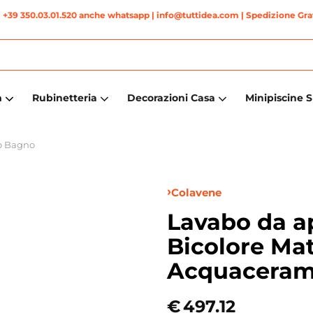
|
+39 350.03.01.520 anche whatsapp
| info@tuttidea.com | Spedizione Grat
a
Rubinetteria
Decorazioni Casa
Minipiscine 
o Bagno
Colavene
Lavabo da a
Bicolore Ma
Acquaceram
€
497.12