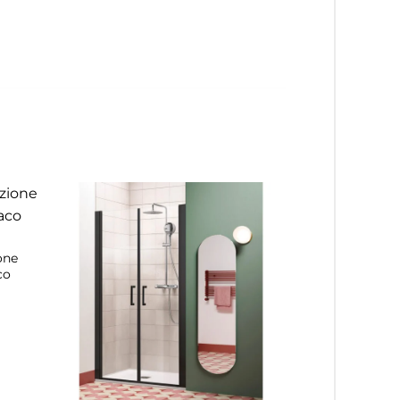
one
co