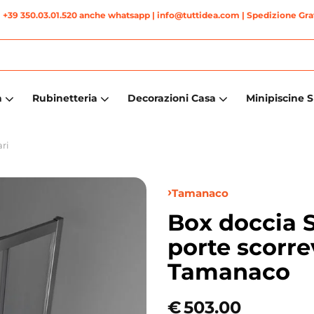
|
+39 350.03.01.520 anche whatsapp
| info@tuttidea.com | Spedizione Grat
a
Rubinetteria
Decorazioni Casa
Minipiscine 
ri
Tamanaco
Box doccia 
porte scorre
Tamanaco
€
503.00