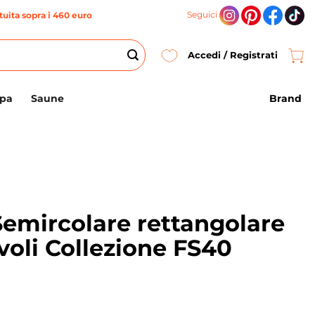
Seguici
uita sopra i 460 euro
Accedi / Registrati
Brand
Spa
Saune
Semircolare rettangolare
voli Collezione FS40