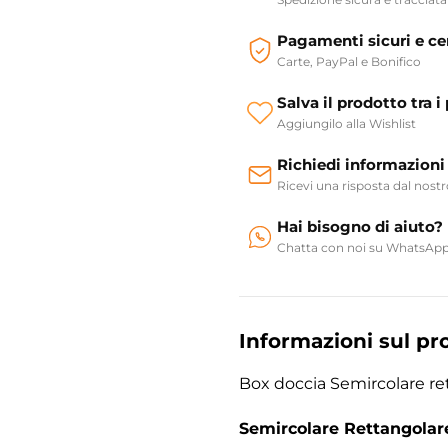
Pagamenti sicuri e cer
Carte, PayPal e Bonifico
Salva il prodotto tra i 
Aggiungilo alla Wishlist
Richiedi informazioni
Ricevi una risposta dal nost
Hai bisogno di aiuto?
Chatta con noi su WhatsAp
Informazioni sul pr
Box doccia Semircolare re
Semircolare Rettangolar