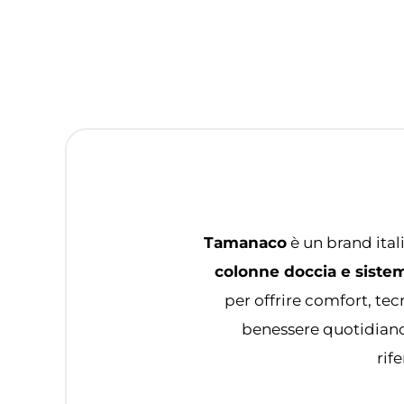
Tamanaco
è un brand ital
colonne doccia e sistem
per offrire comfort, te
benessere quotidiano
rif