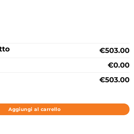
tto
€503.00
€0.00
€503.00
angolare porte scorrevoli Collezione FS40 Tamanaco quantit
Aggiungi al carrello