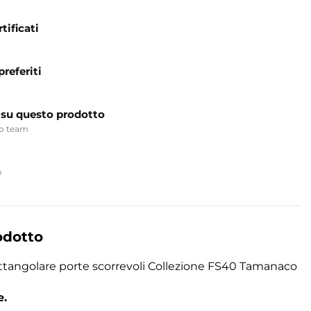
tificati
preferiti
 su questo prodotto
ro team
p
odotto
ttangolare porte scorrevoli Collezione FS40 Tamanaco
e.