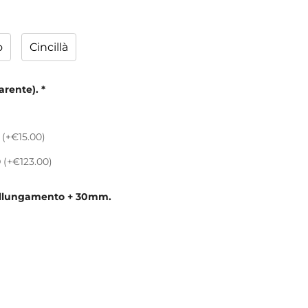
o
Cincillà
arente).
*
0
(+€15.00)
0
(+€123.00)
i allungamento + 30mm.