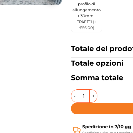
profilo di
allungamento
+ 30mm -
TPAEF11
(+
€56.00)
Totale del prodo
Totale opzioni
Somma totale
Box doccia Semircolare rett
Spedizione in 7/10 gg
Spedizione sicura e tracciata