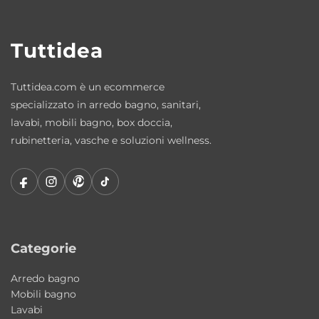
coperti dal gusto contemporaneo.
Materiali e qualità costruttiva
Tuttidea
La ceramica Colavene garantisce resistenza,
igiene e semplicità di pulizia. Materiali di alta
Tuttidea.com è un ecommerce
qualità progettati per durare nel tempo
specializzato in arredo bagno, sanitari,
lavabi, mobili bagno, box doccia,
mantenendo eleganza e funzionalità.
rubinetteria, vasche e soluzioni wellness.
Articoli inclusi
Lavabo Wynn in ceramica Terra Lucido
Fissaggi inclusi
Categorie
Caratteristiche principali
Tipologia: lavabo bagno/lavanderia/outdoor
Arredo bagno
Collezione: Wynn
Mobili bagno
Design: Alessandro Paolelli
Lavabi