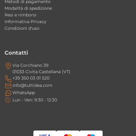
Metodi di pagamento
bagni, lavanderie e ambienti outdoor
Modalità di spedizione
eleganti con uno stile moderno e distintivo.
Resi e rimborsi
Informativa Privacy
Il lavabo può essere installato anche
Condizioni d'uso
all’esterno?
Sì, il lavabo Wynn è adatto anche per
installazioni outdoor coperte come terrazze,
Contatti
pergolati e verande contemporanee.
Via Corchiano 39
01033 Civita Castellana (VT)
La vasca è abbastanza profonda per
+39 350 03 01 520
utilizzi pratici?
info@tuttidea.com
Sì, la vasca interna profonda circa 19 cm
WhatsApp
Lun - Ven: 9:30 - 12:30
garantisce comfort e praticità sia in bagno sia
in lavanderia.
Il lavabo può essere installato sia sospeso
sia in appoggio?