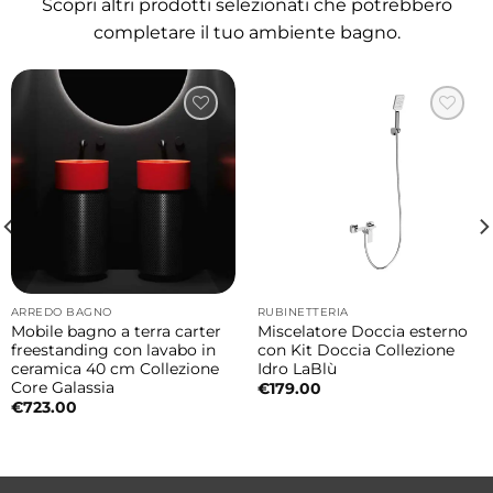
Scopri altri prodotti selezionati che potrebbero
permettendo di personalizzare lo spazio
completare il tuo ambiente bagno.
secondo le esigenze estetiche e funzionali
dell’ambiente.
Finitura Terra Lucido elegante e materica
La tonalità Terra Lucido dona carattere e
profondità agli ambienti contemporanei,
valorizzando abbinamenti con legni naturali,
superfici materiche e dettagli moderni dal
gusto raffinato.
ARREDO BAGNO
RUBINETTERIA
Mobile bagno a terra carter
Miscelatore Doccia esterno
Ideale anche per installazioni outdoor
freestanding con lavabo in
con Kit Doccia Collezione
ceramica 40 cm Collezione
Idro LaBlù
coperte
Core Galassia
€
179.00
€
723.00
Grazie alla qualità della ceramica Colavene e
al design essenziale, il lavabo Wynn può
essere utilizzato anche in spazi esterni