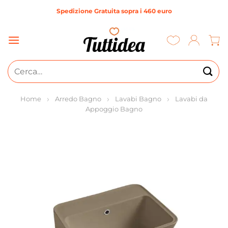
Salta
Spedizione Gratuita sopra i 460 euro
ai
contenuti
Cerca:
Home
Arredo Bagno
Lavabi Bagno
Lavabi da
Appoggio Bagno