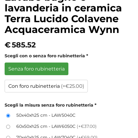
lavanderia in ceramica
Terra Lucido Colavene
Acquaceramica Wynn
€
585.52
Scegli con o senza foro rubinetteria
*
Senza foro rubinetteria
Con foro rubinetteria
(+€25.00)
Scegli la misura senza foro rubinetteria
*
50x40xh25 cm - LAW5040C
60x50xh25 cm - LAW6050C
(+€37.00)
70x40xh25 cm - LAW7040C
(+€69.00)