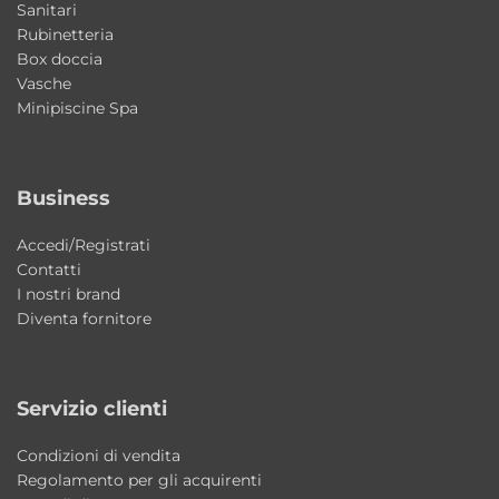
Sanitari
Materiale: ceramica
Rubinetteria
Installazione: appoggio o sospesa
Box doccia
Finitura: Terra Lucido
Vasche
Minipiscine Spa
Misure disponibili:
50×40×h25 cm
60×50×h25 cm
Business
70×40×h25 cm
Profondità vasca interna: circa 19 cm
Accedi/Registrati
Utilizzo: bagno, lavanderia, outdoor coperto
Contatti
I nostri brand
Fissaggi inclusi
Diventa fornitore
Perché scegliere il lavabo Wynn Terra
Lucido Colavene
Servizio clienti
Una soluzione versatile che unisce design
contemporaneo, praticità quotidiana e
Condizioni di vendita
qualità costruttiva. Perfetto per arredare
Regolamento per gli acquirenti