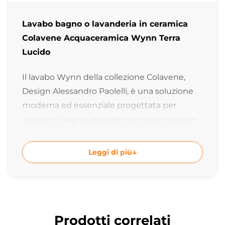
Lavabo bagno o lavanderia in ceramica
Colavene Acquaceramica Wynn Terra
Lucido
Il lavabo Wynn della collezione Colavene,
Design Alessandro Paolelli, è una soluzione
moderna ed essenziale progettata per
ambienti bagno, lavanderia e spazi outdoor
contemporanei. La finitura Terra Lucido e le
linee pulite rendono questo lavabo ideale
Leggi di più
per ambienti eleganti dal carattere caldo e
ricercato.
Lavabo in ceramica per bagno, lavanderia
e outdoor
Prodotti correlati