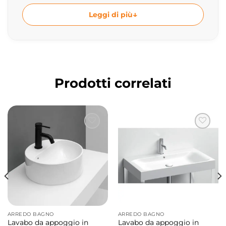
contemporaneo ed essenziale.
Leggi di più
Grazie alla sua forma tonda e alle dimensioni
compatte, questo lavabo da appoggio
valorizza il bagno con un’estetica pulita e
raffinata, perfetta per ambienti
Prodotti correlati
contemporanei, bagni ospiti e progetti
contract.
Lavabo da appoggio in ceramica Ø30xH15
cm
Il lavabo in ceramica ha dimensioni
Ø30xH15
cm
ed è progettato per ottimizzare lo spazio
mantenendo comfort d’uso, praticità
quotidiana e design contemporaneo.
ARREDO BAGNO
ARREDO BAGNO
Lavabo da appoggio in
Lavabo da appoggio in