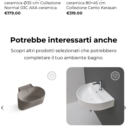
Design contemporaneo firmato
ceramica Ø35 cm Collezione
ceramica 80×45 cm
Normal 03C AXA ceramica
Collezione Cento Kerasan
Alessandro Paolelli
€
179.00
€
319.00
La collezione Oke si distingue per linee
essenziali e forme equilibrate, ideali per
creare ambienti bagno eleganti, moderni e
Potrebbe interessarti anche
minimalisti.
Scopri altri prodotti selezionati che potrebbero
Finiture disponibili
completare il tuo ambiente bagno.
• Bianco lucido
• Bianco Tech
• Bianco Matt
• Nero Matt
• Grigio Matt
• Borgogna Matt
• Nocciola Matt
• Ferro Matt
• Verde Matt