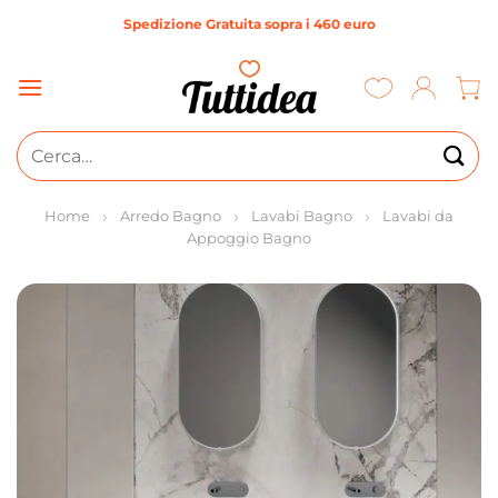
Salta
Spedizione Gratuita sopra i 460 euro
ai
contenuti
Cerca:
Home
Arredo Bagno
Lavabi Bagno
Lavabi da
Appoggio Bagno