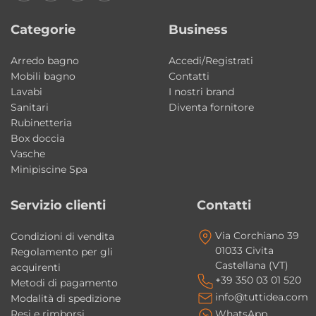
calcare, migliorando igiene e facilità di pulizia
nel tempo.
Categorie
Business
Ceramica sanitaria resistente e Made in
Arredo bagno
Accedi/Registrati
Mobili bagno
Contatti
Italy Kerasan
Lavabi
I nostri brand
Il lavabo è realizzato in ceramica sanitaria di
Sanitari
Diventa fornitore
alta qualità e fa parte della produzione
Made
Rubinetteria
in Italy Kerasan
, sinonimo di eccellenza
Box doccia
Vasche
produttiva, design e affidabilità nel tempo.
Minipiscine Spa
Ideale per bagni moderni e compatti
Servizio clienti
Contatti
Le dimensioni ridotte e il design essenziale
rendono questo lavabo perfetto per bagni
Via Corchiano 39
Condizioni di vendita
01033 Civita
piccoli, bagni di servizio e ambienti
Regolamento per gli
Castellana (VT)
acquirenti
contemporanei dove estetica e funzionalità
+39 350 03 01 520
Metodi di pagamento
devono convivere.
info@tuttidea.com
Modalità di spedizione
Resi e rimborsi
WhatsApp