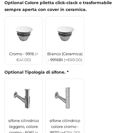
Optional Colore piletta click-clack o trasformabile
sempre aperta con cover in ceramica.
Cromo - 9916
(+
Bianco (Ceramica)
€41.00)
- 9916BI
(+€69.00)
Optional Tipologia di sifone.
*
sifone cilindrico
sifone cilindrico
leggero, colore
colore cromo -
cromo - 6061
(+
9570
(+€154.00)