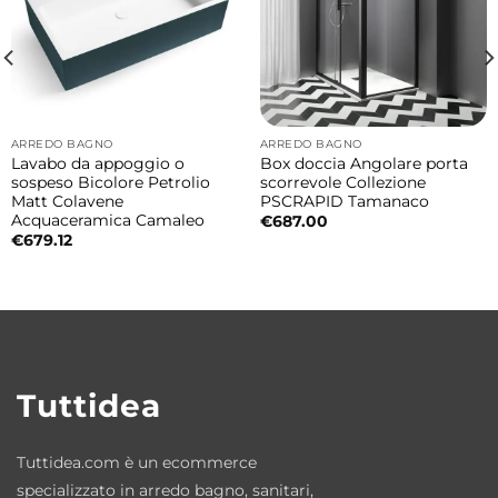
ARREDO BAGNO
ARREDO BAGNO
Lavabo da appoggio o
Box doccia Angolare porta
sospeso Bicolore Petrolio
scorrevole Collezione
Matt Colavene
PSCRAPID Tamanaco
Acquaceramica Camaleo
€
687.00
€
679.12
Tuttidea
Tuttidea.com è un ecommerce
specializzato in arredo bagno, sanitari,