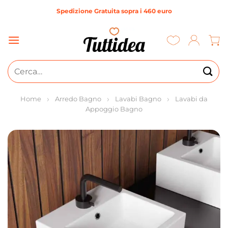
Salta
Spedizione Gratuita sopra i 460 euro
ai
contenuti
Cerca:
Home
Arredo Bagno
Lavabi Bagno
Lavabi da
Appoggio Bagno