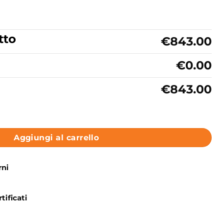
tto
€843.00
€0.00
€843.00
ssaggio 160×70 cm Astra Colacril quantità
Aggiungi al carrello
rni
tificati