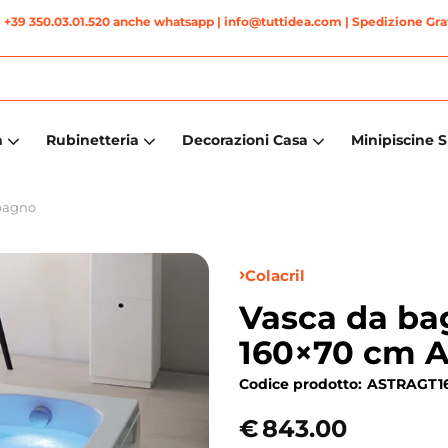
|
+39 350.03.01.520 anche whatsapp
| info@tuttidea.com | Spedizione Grat
a
Rubinetteria
Decorazioni Casa
Minipiscine 
bagno
Colacril
Vasca da ba
160×70 cm As
Codice prodotto:
ASTRAGT1
€
843.00