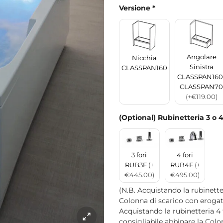
Versione
*
Angolare
Nicchia
Sinistra
CLASSPAN160
CLASSPAN160
CLASSPAN70
(+€119.00)
(Optional) Rubinetteria 3 o 4
3 fori
4 fori
RUB3F
(+
RUB4F
(+
€445.00)
€495.00)
(N.B. Acquistando la rubinette
Colonna di scarico con erog
Acquistando la rubinetteria 4
consigliabile abbinare la Col