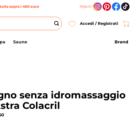
Seguici
uita sopra i 460 euro
Accedi / Registrati
Brand
Spa
Saune
gno senza idromassaggio
tra Colacril
60