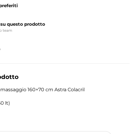
preferiti
 su questo prodotto
ro team
p
odotto
massaggio 160×70 cm Astra Colacril
0 lt)