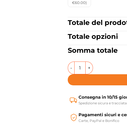
€60.00)
Totale del prodo
Totale opzioni
Somma totale
Vasca da bagno senza idroma
Consegna in 10/15 gio
Spedizione sicura e tracciata
Pagamenti sicuri e cer
Carte, PayPal e Bonifico