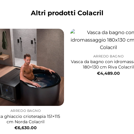
Altri prodotti Colacril
ARREDO BAGNO
Vasca da bagno con idromas
180×130 cm Riva Colacril
€
4,489.00
ARREDO BAGNO
a ghiaccio crioterapia 151×115
cm Norda Colacril
€
6,630.00