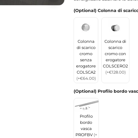
(Optional) Colonna di scaric
Colonna
Colonna di
di scarico
scarico
cromo
cromo con
senza
erogatore
erogatore
COLSCERO2
COLSCA2
(+€128.00)
(+€64.00)
(Optional) Profilo bordo vas
Profilo
bordo
vasca
PROFBV
(+