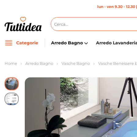
Salta
lun - ven 9.30 - 12.30 
ai
contenuti
Cerca:
Categorie
Arredo Bagno
Arredo Lavanderi
Home
Arredo Bagno
Vasche Bagno
Vasche Benessere 