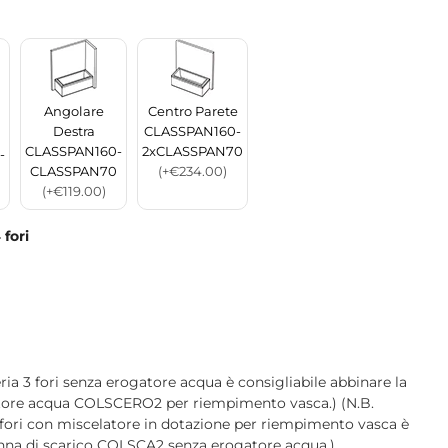
Angolare
Centro Parete
Destra
CLASSPAN160-
CLASSPAN160-
2xCLASSPAN70
-
CLASSPAN70
(+€234.00)
(+€119.00)
 fori
ria 3 fori senza erogatore acqua è consigliabile abbinare la
atore acqua COLSCERO2 per riempimento vasca.) (N.B.
 fori con miscelatore in dotazione per riempimento vasca è
onna di scarico COLSCA2 senza erogatore acqua.)