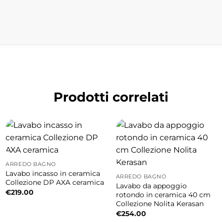
o design angolare con ampio bacino dalla forma circola
ovimento. Le linee morbide e sinuose la rendono par
ontemporaneo. I due cuscini ergonomici favoriscono i
e, da soli o in compagnia. La configurazione ad ango
retroilluminato e la rubinetteria integrata sul bordo 
Prodotti correlati
ness particolarmente evoluto, progettato per offrire 
ARREDO BAGNO
Lavabo incasso in ceramica
ARREDO BAGNO
Collezione DP AXA ceramica
Lavabo da appoggio
€
219.00
rotondo in ceramica 40 cm
Collezione Nolita Kerasan
€
254.00