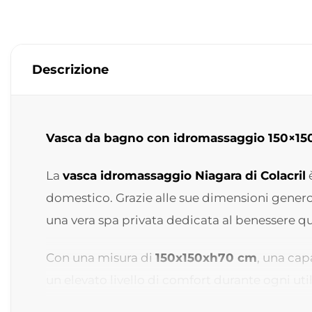
Descrizione
Vasca da bagno con idromassaggio 150×150
La
vasca idromassaggio Niagara di Colacril
è
domestico. Grazie alle sue dimensioni genero
una vera spa privata dedicata al benessere q
Con una misura di
150x150xh70 cm
, una cap
un elevato livello di comfort durante ogni util