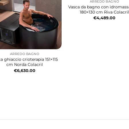
ARREDO BAGNO
Vasca da bagno con idromas
180×130 cm Riva Colacril
€
4,489.00
ARREDO BAGNO
a ghiaccio crioterapia 151×115
cm Norda Colacril
€
6,630.00