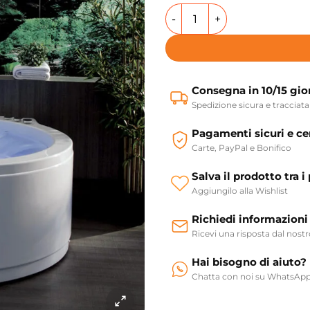
Vasca da bagno con idromass
Consegna in 10/15 gio
Spedizione sicura e tracciata
Pagamenti sicuri e cer
Carte, PayPal e Bonifico
Salva il prodotto tra i 
Aggiungilo alla Wishlist
Richiedi informazioni
Ricevi una risposta dal nost
Hai bisogno di aiuto?
Chatta con noi su WhatsAp