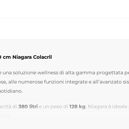
 cm Niagara Colacril
 una soluzione wellness di alta gamma progettata per
se, alle numerose funzioni integrate e all’avanzato s
uotidiano.
acità di
380 litri
e un peso di
128 kg
, Niagara è ideal
izzo.