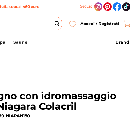
Seguici
uita sopra i 460 euro
Accedi / Registrati
Brand
Spa
Saune
gno con idromassaggio
iagara Colacril
50-NIAPAN150