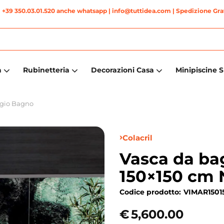
|
+39 350.03.01.520 anche whatsapp
| info@tuttidea.com | Spedizione Grat
a
Rubinetteria
Decorazioni Casa
Minipiscine 
gio Bagno
Colacril
Vasca da ba
150×150 cm N
Codice prodotto:
VIMAR1501
€
5,600.00