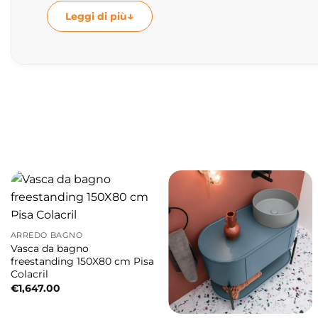
Vasca con cascata Niagara
Leggi di più
Niagara si distingue per il suo caratteristic
comfort avvolgente e una totale libertà di m
l’ambiente bagno con uno stile elegante e c
bagno come un autentico momento di benesser
comodità, mentre il pannello di controllo LCD 
utilizzo.
Idromassaggio ad alte prestazioni
Niagara si distingue per il suo sistema well
ARREDO BAGNO
Dotazioni idromassaggio:
Vasca da bagno
freestanding 150X80 cm Pisa
Colacril
• 23 getti Whirlpool
€
1,647.00
• 8 getti Airpool