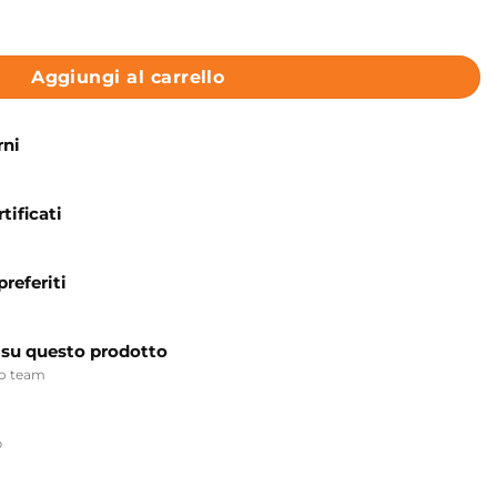
aggio 150x150 cm Niagara Colacril quantità
Aggiungi al carrello
rni
tificati
preferiti
 su questo prodotto
ro team
p