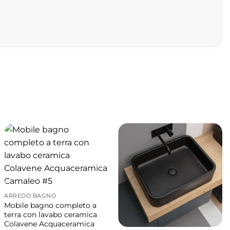
re, studiato per offrire una sensazione di
ticolarmente accogliente e valorizzano
l completo relax, permettendo di vivere ogni
lo ottimizza gli spazi senza rinunciare alla
vasca garantiscono praticità e facilità di
un massaggio completo e coinvolgente.
ARREDO BAGNO
Mobile bagno completo a
terra con lavabo ceramica
Colavene Acquaceramica