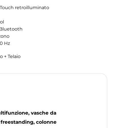
 Touch retroilluminato
ol
 Bluetooth
zono
50 Hz
o + Telaio
ltifunzione, vasche da
 freestanding, colonne