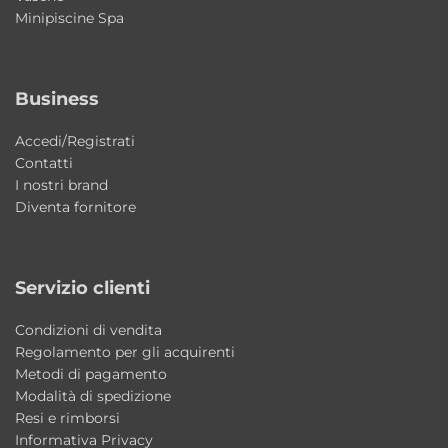
Minipiscine Spa
anticalcare, che rende la pulizia semplice.
Basta un panno morbido con detergente
delicato.
Business
Quali vantaggi offre la doppia porta
Accedi/Registrati
battente?
Contatti
I nostri brand
La doppia porta battente consente
Diventa fornitore
un’apertura ampia e senza ostacoli,
facilitando l’ingresso al piatto doccia e
riducendo l’ingombro rispetto a modelli
Servizio clienti
tradizionali.
Condizioni di vendita
Regolamento per gli acquirenti
Metodi di pagamento
Modalità di spedizione
Resi e rimborsi
Informativa Privacy