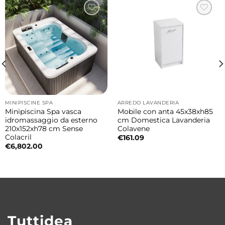
battente
Vetro: temperato da 6 mm trasparente
Finitura: profili neri
Apertura: doppia porta a battente
Reversibile: angolo destro o angolo sinistro
Trattamento: anticalcare
Altezza: 200 cm
MINIPISCINE SPA
ARREDO LAVANDERIA
Perché scegliere questo box doccia
Minipiscina Spa vasca
Mobile con anta 45x38xh85
idromassaggio da esterno
cm Domestica Lavanderia
Perfetto per chi cerca funzionalità, stile e
210x152xh78 cm Sense
Colavene
sicurezza, questo box doccia angolare si
Colacril
€
161.09
€
6,802.00
adatta facilmente a bagni piccoli o medi,
integrandosi con arredamenti moderni e
contemporanei. Offre comodità nell’uso
quotidiano senza rinunciare al design.
Tuttidea
Il box doccia è adatto a bagni piccoli?