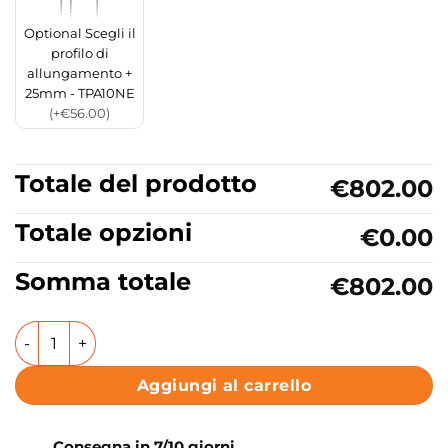
Optional Scegli il
profilo di
allungamento +
25mm - TPA10NE
(+€56.00)
Totale del prodotto
€802.00
Totale opzioni
€0.00
Somma totale
€802.00
Box doccia Angolare doppia porta battente Collezione 
Aggiungi al carrello
Consegna in 7/10 giorni