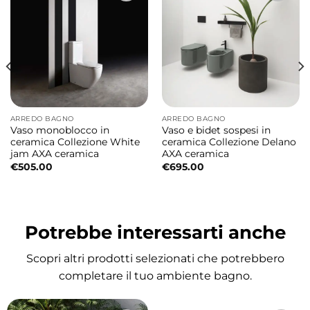
struttura è progettata per installazione
reversibile (angolo destro o sinistro),
adattandosi facilmente a diverse
configurazioni del bagno.
Materiali di qualità e facile manutenzione
ARREDO BAGNO
ARREDO BAGNO
Realizzato in vetro temperato da 6 mm,
Vaso monoblocco in
Vaso e bidet sospesi in
questo box doccia garantisce resistenza agli
ceramica Collezione White
ceramica Collezione Delano
jam AXA ceramica
AXA ceramica
urti e sicurezza nell’uso quotidiano. I profili in
€
505.00
€
695.00
finitura nera aggiungono stile e modernità,
mentre il trattamento anticalcare facilita la
pulizia, mantenendo il vetro sempre
Potrebbe interessarti anche
trasparente e brillante.
Scopri altri prodotti selezionati che potrebbero
Caratteristiche principali
completare il tuo ambiente bagno.
Tipologia: box doccia angolare doppia porta