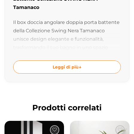
Tamanaco
Il box doccia angolare doppia porta battente
della Collezione Swing Nera Tamanaco
unisce design elegante e funzionalità,
trasformando il tuo bagno in uno spazio
moderno e confortevole. Le porte battenti
consentono un’apertura ampia e comoda,
Leggi di più
perfetta anche per bagni di dimensioni
ridotte o con accesso limitato.
Design elegante e pratico
Le porte battenti si aprono agevolmente,
Prodotti correlati
permettendo un accesso semplice al piatto
doccia. La tipologia angolare consente di
ottimizzare lo spazio disponibile, mentre la