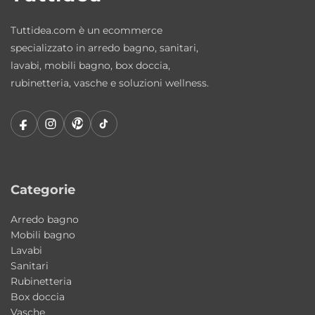
Sì, grazie alla sua tipologia angolare e alla
Tuttidea.com è un ecommerce
doppia porta battente, ottimizza lo spazio
specializzato in arredo bagno, sanitari,
disponibile e consente un accesso comodo
lavabi, mobili bagno, box doccia,
anche in ambienti ridotti.
rubinetteria, vasche e soluzioni wellness.
Qual è lo spessore del vetro?
Il vetro è temperato da 6 mm, garantendo
robustezza e sicurezza durante l’uso
quotidiano.
Categorie
Qual è la tipologia di installazione?
Reversibile: può essere installato come
Arredo bagno
Mobili bagno
angolo destro o angolo sinistro, adattandosi
Lavabi
facilmente alla configurazione del bagno.
Sanitari
Rubinetteria
Come si pulisce il vetro?
Box doccia
Vasche
Il vetro è trattato con rivestimento