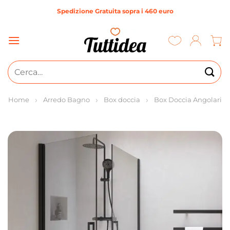
Salta
Spedizione Gratuita sopra i 460 euro
ai
contenuti
Cerca:
Home
Arredo Bagno
Box doccia
Box Doccia Angolari