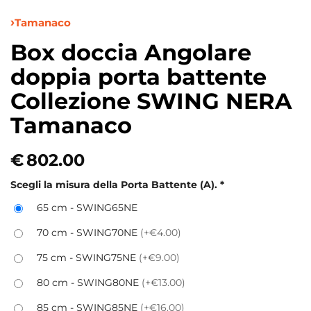
Tamanaco
Box doccia Angolare
doppia porta battente
Collezione SWING NERA
Tamanaco
€
802.00
Scegli la misura della Porta Battente (A).
*
65 cm - SWING65NE
70 cm - SWING70NE
(+€4.00)
75 cm - SWING75NE
(+€9.00)
80 cm - SWING80NE
(+€13.00)
85 cm - SWING85NE
(+€16.00)