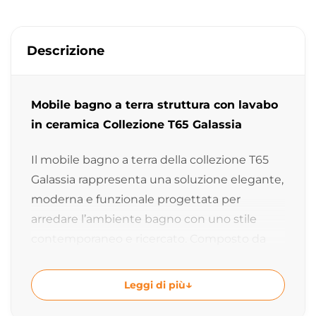
Descrizione
Mobile bagno a terra struttura con lavabo
in ceramica Collezione T65 Galassia
Il mobile bagno a terra della collezione T65
Galassia rappresenta una soluzione elegante,
moderna e funzionale progettata per
arredare l’ambiente bagno con uno stile
contemporaneo e ricercato. Composto da
lavabo in ceramica e struttura freestanding
con porta salviette laterale, questo mobile
Leggi di più
bagno unisce design raffinato, massima