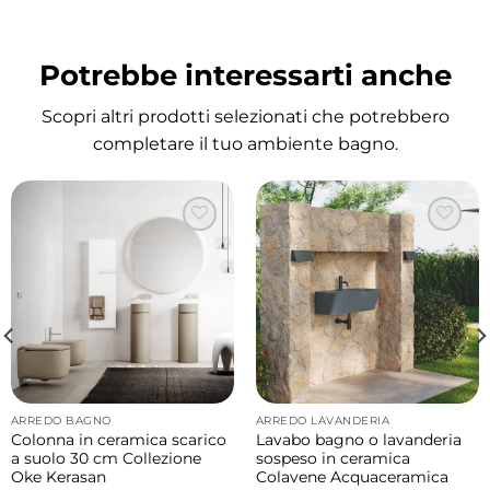
raffinata e praticità quotidiana offrendo una
soluzione elegante perfetta per ambienti
Potrebbe interessarti anche
bagno contemporanei.
Scopri altri prodotti selezionati che potrebbero
Lavabo disponibile in diverse finiture
completare il tuo ambiente bagno.
Il lavabo può essere scelto in varie finiture
permettendo di personalizzare l’ambiente
bagno e creare combinazioni estetiche
coordinate allo stile dell’arredo.
Struttura freestanding elegante e pratica
La struttura a terra con porta salviette
laterale unisce funzionalità e design offrendo
pratico spazio contenitivo e massima
ARREDO BAGNO
ARREDO LAVANDERIA
comodità di utilizzo.
Colonna in ceramica scarico
Lavabo bagno o lavanderia
a suolo 30 cm Collezione
sospeso in ceramica
Oke Kerasan
Colavene Acquaceramica