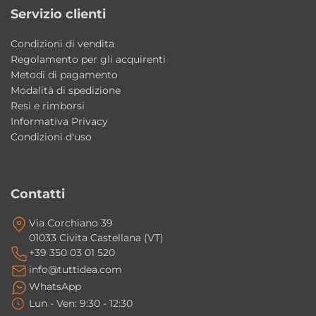
Servizio clienti
La combinazione tra lavabo e struttura
contenitiva offre una soluzione completa
Condizioni di vendita
capace di valorizzare l’intera zona lavabo
Regolamento per gli acquirenti
Metodi di pagamento
mantenendo ordine e praticità quotidiana.
Modalità di spedizione
Resi e rimborsi
Caratteristiche principali
Informativa Privacy
Tipologia: mobile bagno a terra con lavabo
Condizioni d'uso
Collezione: T65
Brand: Galassia
Materiale lavabo: ceramica
Contatti
Installazione: freestanding
Via Corchiano 39
Lavabo: 65x39xH16,8 cm
01033 Civita Castellana (VT)
Struttura: 45,5x33xH73,5 cm
+39 350 03 01 520
info@tuttidea.com
Struttura con: 1 porta salviette laterale destro
WhatsApp
Finiture lavabo: disponibili in varie colorazioni
Lun - Ven: 9:30 - 12:30
Finiture struttura: disponibili in varie