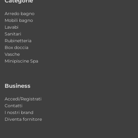
Categorie
inalterata la qualità estetica anche con
utilizzo quotidiano.
Arredo bagno
Mobili bagno
Lavabi
Made in Italy
Sanitari
La collezione T65 Galassia è realizzata
Rubinetteria
interamente in Italia sinonimo di eccellenza
Box doccia
Vasche
produttiva, cura artigianale dei dettagli e
Minipiscine Spa
qualità costruttiva superiore.
Ideale per bagni moderni e di design
Business
Le linee morbide e la possibilità di
personalizzazione rendono questo mobile
Accedi/Registrati
bagno perfetto per ambienti bagno
Contatti
I nostri brand
contemporanei, raffinati ed esclusivi.
Diventa fornitore
Perfetto per arredare con stile e
funzionalità