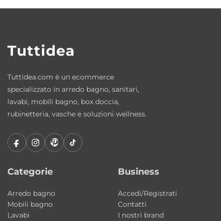
Sì, questo lavabo in ceramica da 80×48 cm è
dotato di foro rubinetteria.
Quali sono le dimensioni del lavabo?
Tuttidea
Il lavabo misura 80×48 cm ed è adatto a
bagni compatti o di medie dimensioni.
Tuttidea.com è un ecommerce
specializzato in arredo bagno, sanitari,
Qual è l’altezza della vasca interna?
lavabi, mobili bagno, box doccia,
L’altezza della vasca interna è di 18 cm.
rubinetteria, vasche e soluzioni wellness.
Di che materiale è fatto?
È realizzato in ceramica resistente e facile da
pulire.
Categorie
Business
Il lavabo è venduto con mobile?
Arredo bagno
Accedi/Registrati
No, questo prodotto è solo lavabo in
Mobili bagno
Contatti
ceramica.
Lavabi
I nostri brand