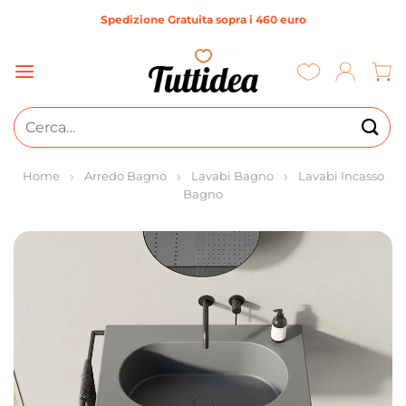
Salta
Spedizione Gratuita sopra i 460 euro
ai
contenuti
Cerca:
Home
Arredo Bagno
Lavabi Bagno
Lavabi Incasso
Bagno