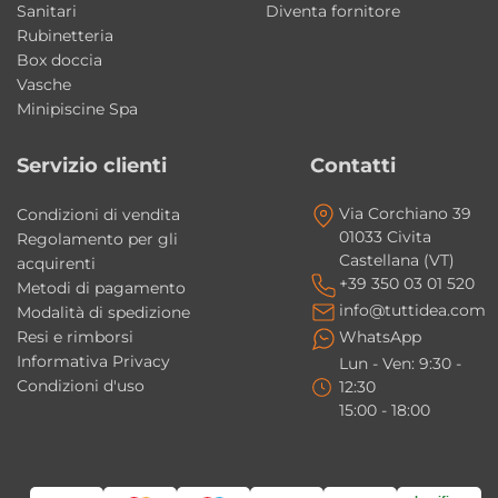
Sanitari
Diventa fornitore
È adatto a un bagno moderno?
Rubinetteria
Box doccia
Sì, il design minimale lo rende perfetto per
Vasche
bagni moderni e contemporanei.
Minipiscine Spa
Servizio clienti
Contatti
Via Corchiano 39
Condizioni di vendita
01033 Civita
Regolamento per gli
Castellana (VT)
acquirenti
+39 350 03 01 520
Metodi di pagamento
info@tuttidea.com
Modalità di spedizione
Resi e rimborsi
WhatsApp
Informativa Privacy
Lun - Ven: 9:30 -
Condizioni d'uso
12:30
15:00 - 18:00