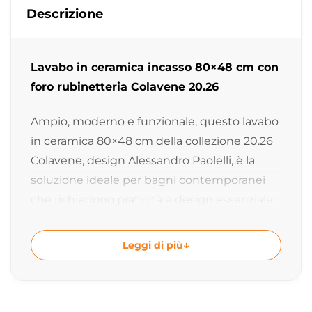
Descrizione
Lavabo in ceramica incasso 80×48 cm con
foro rubinetteria Colavene 20.26
Ampio, moderno e funzionale, questo lavabo
in ceramica 80×48 cm della collezione 20.26
Colavene, design Alessandro Paolelli, è la
soluzione ideale per bagni contemporanei
che richiedono praticità e design essenziale.
La sua forma equilibrata lo rende perfetto sia
per installazioni su mobile bagno sia per
Leggi di più
progetti d’arredo moderni.
Design moderno e funzionale