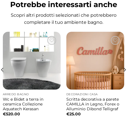
Potrebbe interessarti anche
Tipologia: lavabo in ceramica incasso
Dimensioni: 80×48 cm
Scopri altri prodotti selezionati che potrebbero
Foro rubinetteria: presente
completare il tuo ambiente bagno.
Altezza vasca interna: 18 cm
Materiale: ceramica
Collezione: 20.26 Colavene
Perché scegliere questo lavabo Colavene
Questo lavabo 80 cm è ideale per chi cerca
una soluzione compatta ma funzionale per il
bagno.
La sua versatilità lo rende perfetto sia per
ARREDO BAGNO
DECORAZIONI CASA
bagni piccoli che per composizioni con
Wc e Bidet a terra in
Scritta decorativa a parete
ceramica Collezione
CAMILLA in Legno, Forex o
mobili bagno della stessa collezione.
Aquatech Kerasan
Alluminio Dibond Telligraf
€
520.00
€
25.00
Il lavabo ha il foro per la rubinetteria?