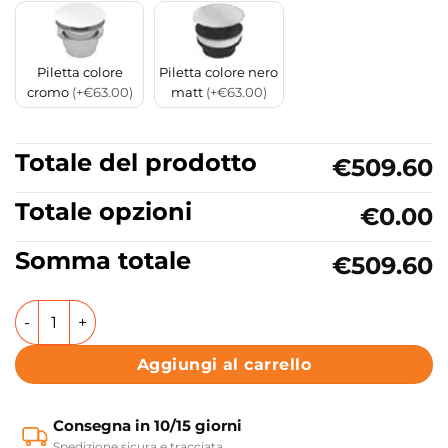
Piletta colore
Piletta colore nero
cromo
(+€63.00)
matt
(+€63.00)
Totale del prodotto
€509.60
Totale opzioni
€0.00
Somma totale
€509.60
Lavabo in ceramica incasso 80x48 cm con foro rubinetteria
Aggiungi al carrello
Consegna in 10/15 giorni
Spedizione sicura e tracciata