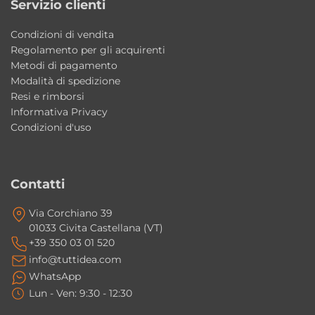
Servizio clienti
arredare ambienti bagno raffinati con uno
Condizioni di vendita
stile distintivo e ricercato.
Regolamento per gli acquirenti
Metodi di pagamento
Il mobile sospeso aiuta a rendere il bagno
Modalità di spedizione
più leggero visivamente?
Resi e rimborsi
Sì, la configurazione sospesa dona maggiore
Informativa Privacy
Condizioni d'uso
leggerezza estetica e contribuisce a rendere
l’ambiente bagno più moderno e arioso.
Contatti
Il mobile facilita la pulizia del pavimento?
Sì, la struttura sospesa permette di pulire più
Via Corchiano 39
facilmente il pavimento sottostante
01033 Civita Castellana (VT)
+39 350 03 01 520
migliorando praticità e igiene quotidiana.
info@tuttidea.com
WhatsApp
Il mobile bagno viene fornito pronto per
Lun - Ven: 9:30 - 12:30
l’installazione?