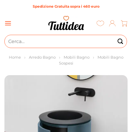
Salta
Spedizione Gratuita sopra i 460 euro
ai
contenuti
Cerca:
Home
Arredo Bagno
Mobili Bagno
Mobili Bagno
Sospesi