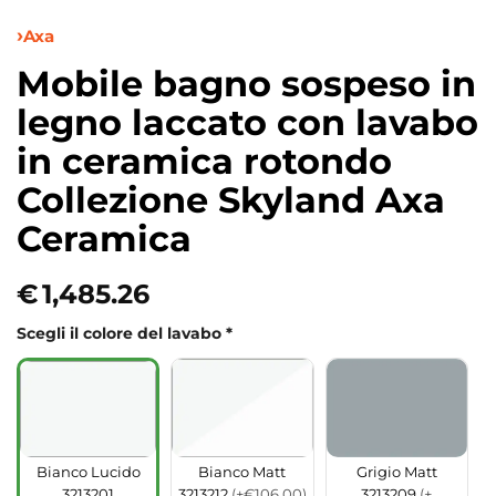
Axa
Mobile bagno sospeso in
legno laccato con lavabo
in ceramica rotondo
Collezione Skyland Axa
Ceramica
€
1,485.26
Scegli il colore del lavabo
*
Bianco Lucido
Bianco Matt
Grigio Matt
3213201
3213212
(+€106.00)
3213209
(+