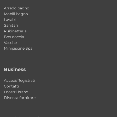
Collezione: Skyland
Ceramic design: Giancarlo Angelelli
Arredo bagno
Mobili bagno
Complements design: Alessandro Paolelli
Lavabi
Materiale lavabo: ceramica
Sanitari
Materiale mobile: legno laccato opaco
Rubinetteria
Box doccia
Installazione: sospesa
Vasche
Dimensioni lavabo: Ø48×h19 cm
Minipiscine Spa
Dimensioni mobile: Ø48×h45 cm
Finiture lavabo: lucide e matt
Finiture mobile: matt
Business
Stile: moderno contemporaneo
Accedi/Registrati
Contatti
Perché scegliere il mobile bagno Skyland
I nostri brand
AXA Ceramica
Diventa fornitore
Una soluzione moderna ed elegante che
combina design contemporaneo, qualità dei
materiali e leggerezza estetica. Ideale per