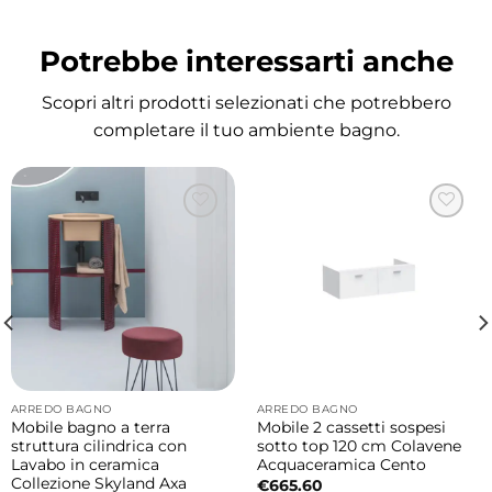
caratterizzano la collezione SKYLAND, dove la
leggerezza della ceramica si contrappone alla
Potrebbe interessarti anche
solidità della materia creando composizioni
bagno moderne, scenografiche e sofisticate.
Scopri altri prodotti selezionati che potrebbero
completare il tuo ambiente bagno.
Misure
Lavabo rotondo convesso: Ø48×h19 cm
Mobile cilindrico sospeso: Ø48×h45 cm
Finiture disponibili lavabo
Il lavabo in ceramica è disponibile in varie
finiture moderne lucide e matt, ideali per
personalizzare l’ambiente bagno con uno
stile elegante e contemporaneo.
ARREDO BAGNO
ARREDO BAGNO
Mobile bagno a terra
Mobile 2 cassetti sospesi
Finiture disponibili mobile
struttura cilindrica con
sotto top 120 cm Colavene
Lavabo in ceramica
Acquaceramica Cento
Il mobile cilindrico sospeso in legno laccato
Collezione Skyland Axa
€
665.60