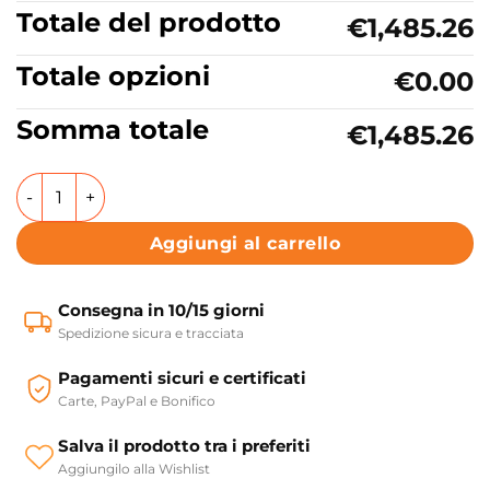
Totale del prodotto
€1,485.26
Totale opzioni
€0.00
Somma totale
€1,485.26
Mobile bagno sospeso in legno laccato con lavabo in cera
Aggiungi al carrello
Consegna in 10/15 giorni
Spedizione sicura e tracciata
Pagamenti sicuri e certificati
Carte, PayPal e Bonifico
Salva il prodotto tra i preferiti
Aggiungilo alla Wishlist