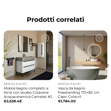
armoniosa dal forte impatto estetico e dalla
grande leggerezza visiva.
Prodotti correlati
Design firmato Giancarlo Angelelli e
Alessandro Paolelli
La collezione Skyland nasce dall’incontro tra
il ceramic design di Giancarlo Angelelli e i
complementi progettati da Alessandro
Paolelli. Un progetto contemporaneo che
interpreta il bagno moderno attraverso
geometrie morbide, volumi essenziali e
materiali ricercati.
ARREDO BAGNO
ARREDO BAGNO
Mobile bagno completo a
Vasca da bagno
Collezione Skyland dal design geometrico
terra con lavabo Colavene
freestanding 170×82 cm
Acquaceramica Camaleo #2
Capri Colacril
ed elegante
€
2,638.48
€
1,784.00
Cerchi concentrici e forme cilindriche