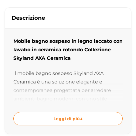
Descrizione
Mobile bagno sospeso in legno laccato con
lavabo in ceramica rotondo Collezione
Skyland AXA Ceramica
Il mobile bagno sospeso Skyland AXA
Ceramica è una soluzione elegante e
contemporanea progettata per arredare
ambienti bagno moderni con uno stile
minimale e raffinato. Il lavabo rotondo
convesso in ceramica si integra
Leggi di più
perfettamente con il mobile cilindrico
sospeso creando una composizione