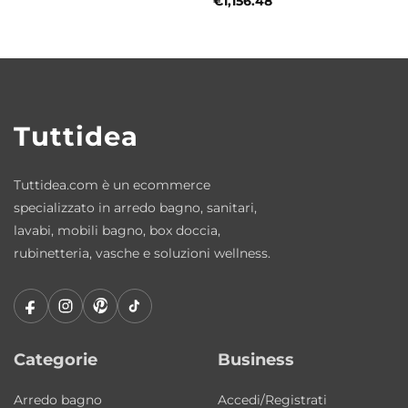
perfetto per ambienti di piccola metratura o
€
1,156.48
bagni di servizio.
È resistente all’uso quotidiano?
Sì, la ceramica sanitaria garantisce durata,
igiene e facilità di manutenzione nel tempo.
Tuttidea
La finitura verde bamboo matt si abbina
Tuttidea.com è un ecommerce
facilmente?
specializzato in arredo bagno, sanitari,
Sì, si abbina perfettamente a mobili,
lavabi, mobili bagno, box doccia,
strutture e piani d’appoggio anche della
rubinetteria, vasche e soluzioni wellness.
collezione Colavene Ciotole.
È facile da pulire?
Sì, la superficie opaca in ceramica è
Categorie
Business
progettata per essere pratica e semplice da
mantenere pulita.
Arredo bagno
Accedi/Registrati