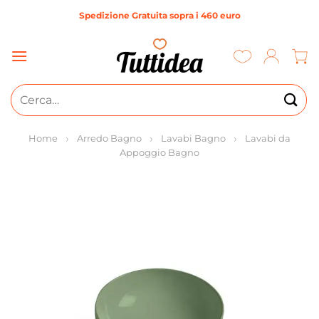
Salta
Spedizione Gratuita sopra i 460 euro
ai
contenuti
Cerca:
Home
Arredo Bagno
Lavabi Bagno
Lavabi da
Appoggio Bagno