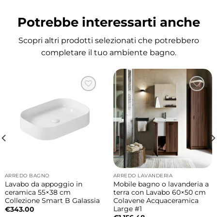
Materiale: ceramica
Potrebbe interessarti anche
Installazione: appoggio
Colore: verde bamboo matt
Scopri altri prodotti selezionati che potrebbero
Dimensioni: Ø40 × h15 cm
completare il tuo ambiente bagno.
Perché scegliere il lavabo Colavene
Ciotole
Un lavabo compatto e di grande personalità,
ideale per bagni moderni, secondi bagni o
spazi ridotti. La finitura verde bamboo opaca
dona un effetto naturale e contemporaneo,
facilmente abbinabile a mobili in legno,
strutture metalliche e piani d’appoggio.
ARREDO BAGNO
ARREDO LAVANDERIA
Lavabo da appoggio in
Mobile bagno o lavanderia a
È adatto a bagni piccoli?
ceramica 55×38 cm
terra con Lavabo 60×50 cm
Collezione Smart B Galassia
Colavene Acquaceramica
Sì, le dimensioni contenute lo rendono
Large #1
€
343.00