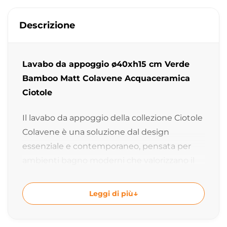
Descrizione
Lavabo da appoggio ø40xh15 cm Verde
Bamboo Matt Colavene Acquaceramica
Ciotole
Il lavabo da appoggio della collezione Ciotole
Colavene è una soluzione dal design
essenziale e contemporaneo, pensata per
ambienti bagno moderni che valorizzano il
colore e le finiture materiche. La forma
circolare compatta lo rende ideale per
Leggi di più
installazioni su piano, unendo estetica pulita
e funzionalità quotidiana.