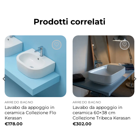
Installazione e materiale
Il lavabo è progettato per installazione da
Prodotti correlati
appoggio ed è realizzato in ceramica
sanitaria di alta qualità, materiale resistente,
igienico e facile da pulire, ideale per l’uso
quotidiano in bagno.
Finitura
Verde Bamboo Matt
Dimensioni
Ø40 × h15 cm
ARREDO BAGNO
ARREDO BAGNO
Lavabo da appoggio in
Lavabo da appoggio in
ceramica Collezione Flo
ceramica 60×38 cm
Caratteristiche principali
Kerasan
Collezione Tribeca Kerasan
€
178.00
€
302.00
Tipologia: lavabo da appoggio
Collezione: Ciotole