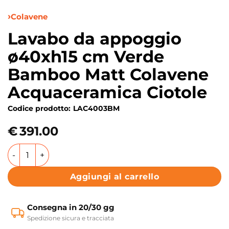
Colavene
Lavabo da appoggio
ø40xh15 cm Verde
Bamboo Matt Colavene
Acquaceramica Ciotole
Codice prodotto:
LAC4003BM
€
391.00
Lavabo da appoggio ø40xh15 cm Verde Bamboo Matt Colav
Aggiungi al carrello
Consegna in 20/30 gg
Spedizione sicura e tracciata