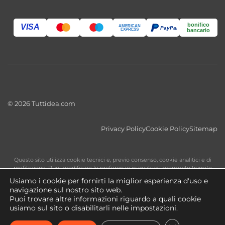
bonifico
VISA
AMERICAN
PayPal
EXPRESS
bancario
© 2026 Tuttidea.com
Privacy Policy
Cookie Policy
Sitemap
Questo sito utilizza cookie tecnici e, previo consenso, cookie analitici e di
profilazione. Puoi modificare le preferenze in qualsiasi momento tramite
Impostazioni Cookie
.
Usiamo i cookie per fornirti la miglior esperienza d'uso e
navigazione sul nostro sito web.
Puoi trovare altre informazioni riguardo a quali cookie
usiamo sul sito o disabilitarli nelle impostazioni.
Copyright 2026 ©
tuttidea.com
- P.IVA 02466470560 -