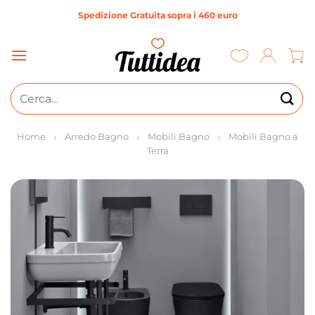
Salta
Spedizione Gratuita sopra i 460 euro
ai
contenuti
Cerca:
Home
Arredo Bagno
Mobili Bagno
Mobili Bagno a
Terra