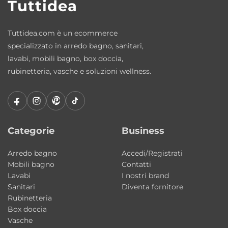
Tuttidea
con eleganza e praticità.
Tuttidea.com è un ecommerce
Caratteristiche principali
specializzato in arredo bagno, sanitari,
Tipologia: mobile bagno a terra con lavabo
lavabi, mobili bagno, box doccia,
Collezione: Legacy
rubinetteria, vasche e soluzioni wellness.
Materiale lavabo: ceramica
Materiale struttura: acciaio inox AISI 304
Nero Matt
Cassetto: legno laccato matt
Categorie
Business
Installazione: a terra
Dimensioni lavabo: 60×42×h15 cm
Arredo bagno
Accedi/Registrati
Mobili bagno
Contatti
Dimensioni struttura: 45,5×35×h76 cm
Lavabi
I nostri brand
Finiture lavabo: lucide e matt
Sanitari
Diventa fornitore
Finiture cassetto: matt coordinate
Rubinetteria
Box doccia
Stile: moderno contemporaneo industrial
Vasche