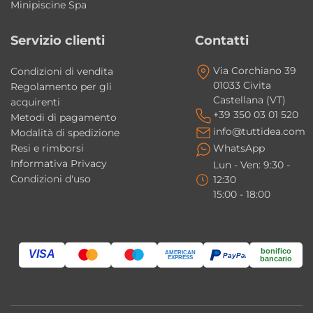
Minipiscine Spa
Perché scegliere il mobile bagno Legacy
AXA Ceramica
Servizio clienti
Contatti
Una soluzione compatta e moderna che
unisce design minimale, qualità dei materiali
Via Corchiano 39
Condizioni di vendita
01033 Civita
Regolamento per gli
e comfort quotidiano. Ideale per arredare
Castellana (VT)
acquirenti
bagni contemporanei con eleganza e
+39 350 03 01 520
Metodi di pagamento
funzionalità anche in spazi più contenuti.
info@tuttidea.com
Modalità di spedizione
Resi e rimborsi
WhatsApp
Il mobile è adatto a bagni piccoli?
Informativa Privacy
Lun - Ven: 9:30 -
Condizioni d'uso
12:30
Sì, le dimensioni compatte lo rendono
15:00 - 18:00
perfetto anche per ambienti bagno di
dimensioni ridotte.
bonifico
VISA
Il lavabo è disponibile in più finiture?
AMERICAN
PayPal
EXPRESS
bancario
Sì, il lavabo può essere scelto in varie finiture
moderne lucide e matt.