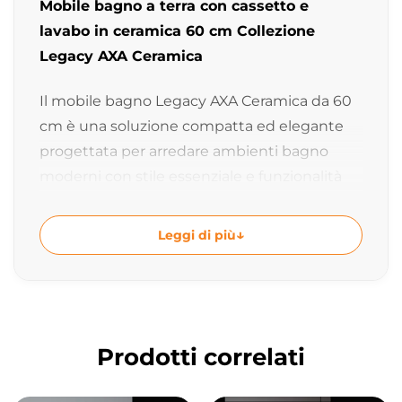
Mobile bagno a terra con cassetto e
lavabo in ceramica 60 cm Collezione
Legacy AXA Ceramica
Il mobile bagno Legacy AXA Ceramica da 60
cm è una soluzione compatta ed elegante
progettata per arredare ambienti bagno
moderni con stile essenziale e funzionalità
quotidiana. Il lavabo rettangolare in
ceramica, la struttura in acciaio inox Nero
Leggi di più
Matt e il pratico cassetto in legno laccato
creano una composizione contemporanea
dal carattere raffinato e minimale.
Collezione Legacy dal design
Prodotti correlati
contemporaneo
La collezione Legacy AXA Ceramica combina