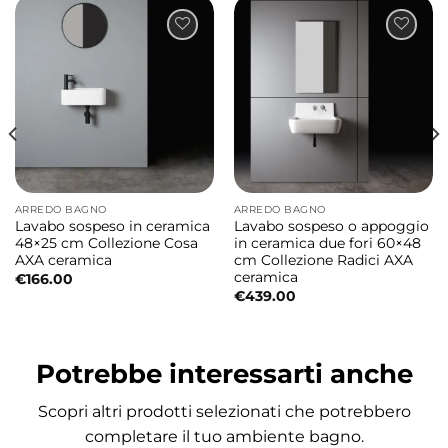
materiali di qualità e linee pulite per dare vita
a soluzioni bagno moderne e sofisticate.
L’abbinamento tra ceramica, acciaio e legno
valorizza l’ambiente con uno stile elegante e
ricercato.
Mobile bagno compatto e funzionale
ARREDO BAGNO
ARREDO BAGNO
Le dimensioni contenute rendono questa
Lavabo sospeso in ceramica
Lavabo sospeso o appoggio
composizione ideale anche per bagni più
48×25 cm Collezione Cosa
in ceramica due fori 60×48
AXA ceramica
cm Collezione Radici AXA
piccoli o ambienti guest bathroom. Il
ceramica
€
166.00
cassetto integrato offre uno spazio pratico
€
439.00
per organizzare accessori e prodotti bagno
mantenendo ordine e pulizia visiva.
Potrebbe interessarti anche
Misure
Scopri altri prodotti selezionati che potrebbero
Lavabo in ceramica: 60×42×h15 cm
completare il tuo ambiente bagno.