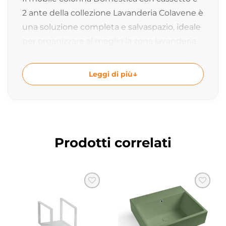
2 ante della collezione Lavanderia Colavene è
una soluzione completa e salvaspazio, ideale
per organizzare al meglio la zona lavanderia.
Grazie allo sviluppo verticale, permette di
sfruttare tutta l’altezza disponibile
Leggi di più
mantenendo ordine e funzionalità anche in
ambienti ridotti.
Design funzionale per mobile lavanderia
Il mobile colonna Domestica è progettato
Prodotti correlati
per offrire una soluzione pratica e capiente
per l’organizzazione degli spazi. Il design
essenziale e compatto consente un facile
inserimento in qualsiasi ambiente
domestico, migliorando l’ordine e la gestione
della lavanderia.