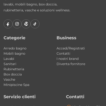
lavabi, mobili bagno, box doccia,
Caratteristiche principali
rubinetteria, vasche e soluzioni wellness.
• Tipologia: mobile colonna lavanderia
Domestica
• Collezione: Domestica Colavene
• Struttura: truciolare nobilitato 18 mm
Categorie
Business
• Caratteristica: idrofugo a norme EN
Arredo bagno
Accedi/Registrati
• Configurazione: 2 ante + 1 cassetto + cesto
Mobili bagno
Contatti
portabiancheria
Lavabi
I nostri brand
• Maniglia: Grigio Satinato
Sanitari
Diventa fornitore
• Colore: bianco
Rubinetteria
Box doccia
• Apertura: destra o sinistra
Vasche
• Sviluppo: verticale salvaspazio
Minipiscine Spa
Perché scegliere questo mobile
Servizio clienti
Contatti
Domestica Colavene