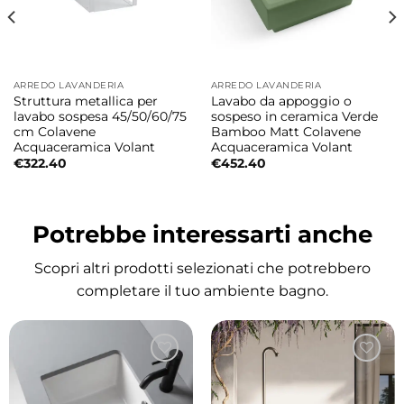
Struttura con 2 ante, cassetto e vano
organizzato
ARREDO LAVANDERIA
ARREDO LAVANDERIA
Il mobile è dotato di 2 ante, 1 cassetto e vani
Struttura metallica per
Lavabo da appoggio o
interni attrezzato con ripiano e cesto
lavabo sospesa 45/50/60/75
sospeso in ceramica Verde
cm Colavene
Bamboo Matt Colavene
portabiancheria, offrendo una soluzione
Acquaceramica Volant
Acquaceramica Volant
completa per contenere detergenti,
€
322.40
€
452.40
accessori e biancheria. La configurazione è
studiata per garantire praticità e massima
Potrebbe interessarti anche
organizzazione.
Scopri altri prodotti selezionati che potrebbero
Materiali resistenti e qualità Colavene
completare il tuo ambiente bagno.
Il mobile è realizzato in truciolare nobilitato
da 18 mm, idrofugo a norme EN, progettato
per resistere all’umidità tipica degli ambienti
lavanderia. La struttura garantisce solidità,