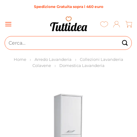
Salta
Spedizione Gratuita sopra i 460 euro
ai
contenuti
Cerca:
Home
Arredo Lavanderia
Collezioni Lavanderia
Colavene
Domestica Lavanderia