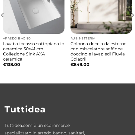
durata nel tempo e affidabilità nell’uso
quotidiano.
Dotazione e dettagli funzionali
Il mobile è fornito con ripiano interno, cesto
ARREDO BAGNO
RUBINETTERIA
portabiancheria integrato, cassetto e
Lavabo incasso sottopiano in
Colonna doccia da esterno
ceramica 50×41 cm
con miscelatore soffione
maniglia in finitura Grigio Satinato, che
Collezione Sink AXA
doccino e lavapiedi Fluvia
conferisce un aspetto moderno ed elegante.
ceramica
Colacril
€
138.00
€
849.00
Finitura e apertura
Colore: bianco
Apertura ante: destra o sinistra
Dimensioni prodotto
Tuttidea
• Larghezza: 45 cm
• Profondità: 38 cm
Tuttidea.com è un ecommerce
• Altezza: 172 cm
specializzato in arredo bagno, sanitari,