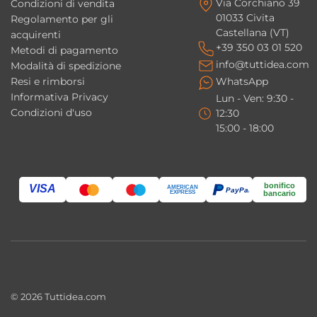
Via Corchiano 39
Questo mobile colonna è ideale per chi
Condizioni di vendita
01033 Civita
Regolamento per gli
desidera una soluzione completa per la
Castellana (VT)
acquirenti
lavanderia. La presenza di ante, cassetto e
+39 350 03 01 520
Metodi di pagamento
cesto portabiancheria permette di gestire al
info@tuttidea.com
Modalità di spedizione
Resi e rimborsi
WhatsApp
meglio ogni esigenza in un unico elemento
Informativa Privacy
Lun - Ven: 9:30 -
compatto.
Condizioni d'uso
12:30
15:00 - 18:00
Il mobile ha cassetto e ante?
Sì, è dotato di 2 ante e 1 cassetto.
bonifico
VISA
AMERICAN
PayPal
È presente il cesto portabiancheria?
EXPRESS
bancario
Sì, è integrato all’interno del mobile.
Ci sono ripiani interni?
Sì, è presente un ripiano per organizzare lo
spazio.
© 2026 Tuttidea.com