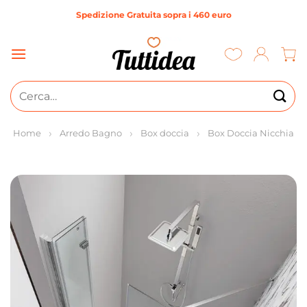
Salta
Spedizione Gratuita sopra i 460 euro
ai
contenuti
Cerca:
Home
Arredo Bagno
Box doccia
Box Doccia Nicchia