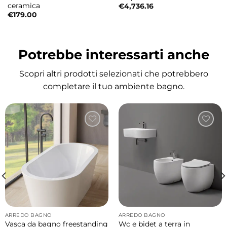
ceramica
€
4,736.16
€
179.00
• Tipologia: box doccia nicchia con porta a
soffietto
Potrebbe interessarti anche
• Vetro: temperato da 6 mm (trasparente)
• Finitura: cromata
Scopri altri prodotti selezionati che potrebbero
• Trattamento: anticalcare
completare il tuo ambiente bagno.
• Altezza: 2000 mm
Perché scegliere il box doccia TPS35
Perfetto per chi cerca una soluzione
compatta, elegante e funzionale. L’apertura a
soffietto e le cerniere di qualità garantiscono
comfort, praticità e durata nel tempo.
Il box doccia è adatto a bagni piccoli?
Sì, la porta a soffietto riduce l’ingombro e
ARREDO BAGNO
ARREDO BAGNO
Vasca da bagno freestanding
Wc e bidet a terra in