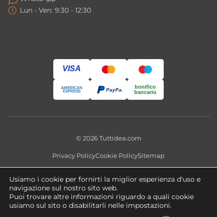
Lun - Ven: 9:30 - 12:30
VISA
bonifico
AMERICAN
PayPal
EXPRESS
bancario
© 2026 Tuttidea.com
Privacy Policy
Cookie Policy
Sitemap
Questo sito utilizza cookie tecnici e, previo consenso, cookie
Usiamo i cookie per fornirti la miglior esperienza d'uso e
analitici e di profilazione. Puoi modificare le preferenze in qualsiasi
navigazione sul nostro sito web.
momento tramite
Impostazioni Cookie
.
Puoi trovare altre informazioni riguardo a quali cookie
usiamo sul sito o disabilitarli nelle impostazioni.