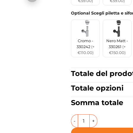
€59.00)
€59.00)
Optional Scegli piletta e sif
Cromo -
Nero Matt -
330242
(+
330261
(+
€110.00)
€150.00)
Totale del prodo
Totale opzioni
Somma totale
Lavabo da appoggio o sospe