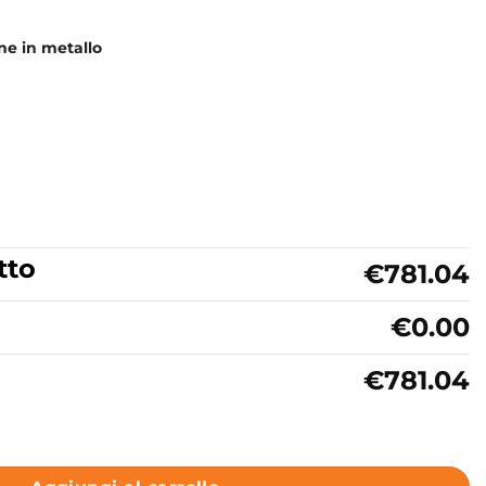
one in metallo
tto
€781.04
€0.00
€781.04
so Bicolore Terra Lucido Acquaceramica Colavene Camaleo q