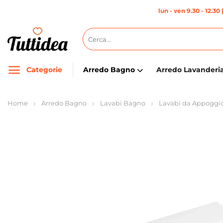
Salta
lun - ven 9.30 - 12.30 
ai
contenuti
Cerca:
Categorie
Arredo Bagno
Arredo Lavanderi
Home
Arredo Bagno
Lavabi Bagno
Lavabi da Appoggi