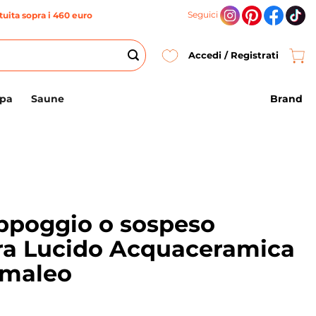
Seguici
uita sopra i 460 euro
Accedi / Registrati
Brand
Spa
Saune
ppoggio o sospeso
rra Lucido Acquaceramica
amaleo