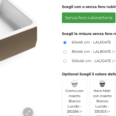
Scegli con o senza foro rubi
Senza foro rubinetteria
Scegli la misura senza foro r
60x46 cm - LAL6047E
80x46 cm - LAL8047E
(+
100x46 cm - LAL1047E
(
Optional Scegli il colore del
Cromo con
Nero Matt
inserto
con inserto
Bianco
Bianco
Lucido -
Lucido -
330266
(+
330303
(+