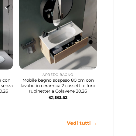
ARREDO BAGNO
m con
Mobile bagno sospeso 80 cm con
i senza
lavabo in ceramica 2 cassetti e foro
0.26
rubinetteria Colavene 20.26
€
1,183.52
Vedi tutti →