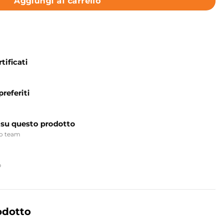
Aggiungi al carrello
tificati
preferiti
 su questo prodotto
ro team
p
odotto