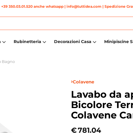
|
+39 350.03.01.520 anche whatsapp
| info@tuttidea.com | Spedizione Grat
a
Rubinetteria
Decorazioni Casa
Minipiscine 
o Bagno
Colavene
Lavabo da a
Bicolore Te
Colavene C
€
781.04