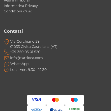
Resi e rimborsi
Sì, la composizione include mobili a terra con
Informativa Privacy
Condizioni d'uso
cassetti e una colonna sospesa per
organizzare al meglio lo spazio bagno.
Contatti
Lo specchio incluso è illuminato?
Sì, la composizione comprende uno
Via Corchiano 39
specchio con mensola in metallo e
01033 Civita Castellana (VT)
+39 350 03 01 520
illuminazione LED dal design moderno ed
info@tuttidea.com
elegante.
WhatsApp
Lun - Ven: 9:30 - 12:30
VISA
bonifico
AMERICAN
PayPal