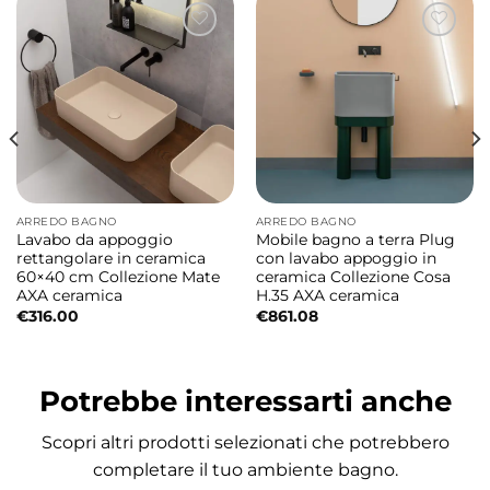
firmato Alessandro Paolelli valorizza
l’ambiente bagno con uno stile
contemporaneo elegante e versatile.
Composizione bagno a terra completa e
funzionale
La composizione Camaleo #7 include lavabo
ARREDO BAGNO
ARREDO BAGNO
in ceramica, mobili a terra con cassetti,
Lavabo da appoggio
Mobile bagno a terra Plug
colonna sospesa, mensola e specchio LED
rettangolare in ceramica
con lavabo appoggio in
60×40 cm Collezione Mate
ceramica Collezione Cosa
creando una soluzione completa ideale per
AXA ceramica
H.35 AXA ceramica
bagni moderni eleganti e organizzati.
€
316.00
€
861.08
Articoli inclusi
Potrebbe interessarti anche
Lavabo in ceramica Camaleo con foro
rubinetteria 80×46×h18 cm – Matera Matt
Scopri altri prodotti selezionati che potrebbero
Mobile a terra per lavabo 2 cassetti
completare il tuo ambiente bagno.