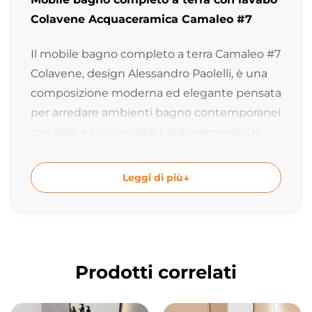
Colavene Acquaceramica Camaleo #7
Il mobile bagno completo a terra Camaleo #7
Colavene, design Alessandro Paolelli, è una
composizione moderna ed elegante pensata
per arredare ambienti bagno contemporanei
con stile e funzionalità. L’abbinamento tra
lavabo Matera Matt, mobili Blu Marlin e
dettagli Nero Matt crea una soluzione
Leggi di più
raffinata dal forte carattere estetico.
Collezione Camaleo dal design
contemporaneo
La collezione Camaleo interpreta il bagno
Prodotti correlati
moderno attraverso linee essenziali, materiali
di qualità e dettagli ricercati. Il design