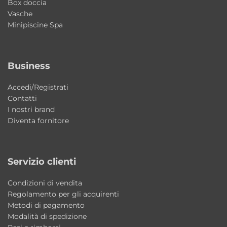
Box doccia
qualità e dettagli eleganti. Ideale per
Vasche
arredare ambienti bagno moderni e
Minipiscine Spa
funzionali con uno stile distintivo e raffinato.
Il mobile bagno Camaleo #7 è adatto a
Business
bagni moderni?
Accedi/Registrati
Sì, il design contemporaneo e le finiture
Contatti
ricercate lo rendono ideale per arredare
I nostri brand
bagni moderni eleganti e funzionali.
Diventa fornitore
Il lavabo è realizzato in ceramica?
Sì, il lavabo Camaleo è realizzato in ceramica
Servizio clienti
resistente, igienica e semplice da mantenere
Condizioni di vendita
nel tempo.
Regolamento per gli acquirenti
Metodi di pagamento
La composizione comprende elementi
Modalità di spedizione
contenitivi?