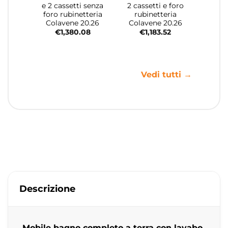
e 2 cassetti senza
2 cassetti e foro
foro rubinetteria
rubinetteria
Colavene 20.26
Colavene 20.26
€
1,380.08
€
1,183.52
Vedi tutti →
Descrizione
Mobile bagno completo a terra con lavabo