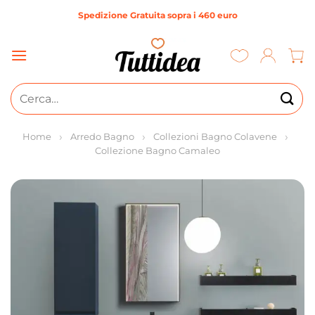
Salta
Spedizione Gratuita sopra i 460 euro
ai
contenuti
Cerca:
Home
Arredo Bagno
Collezioni Bagno Colavene
Collezione Bagno Camaleo