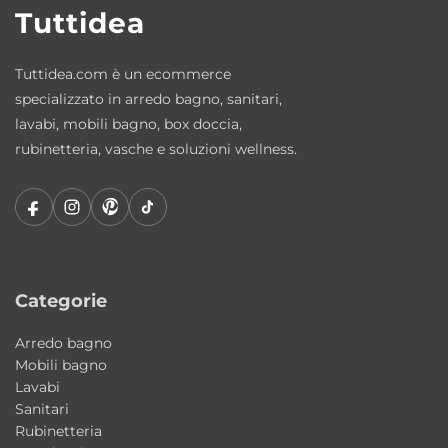
Tuttidea
Caratteristiche principali
Tipologia: mobile bagno completo a terra
Tuttidea.com è un ecommerce
Collezione: Camaleo
specializzato in arredo bagno, sanitari,
Design: Alessandro Paolelli
lavabi, mobili bagno, box doccia,
Materiale lavabo: ceramica
rubinetteria, vasche e soluzioni wellness.
Finitura lavabo: Matera Matt
Finitura mobili: Blu Marlin
Finitura accessori: Nero Matt
Specchio: con mensola e illuminazione LED
Installazione: a terra
Stile: moderno contemporaneo
Categorie
Arredo bagno
Perché scegliere la composizione Camaleo
Mobili bagno
#7
Lavabi
Una soluzione bagno completa che combina
Sanitari
Rubinetteria
design contemporaneo, materiali di alta