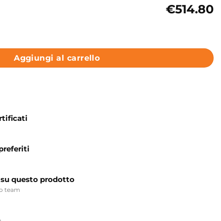
€514.80
100x45xh48 cm Colavene Acquaceramica Cento quantità
Aggiungi al carrello
tificati
preferiti
 su questo prodotto
ro team
p