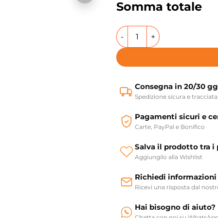
Somma totale
Mobile sospeso 2 cassetti 
Consegna in 20/30 gg
Spedizione sicura e tracciata
Pagamenti sicuri e cer
Carte, PayPal e Bonifico
Salva il prodotto tra i 
Aggiungilo alla Wishlist
Richiedi informazioni
Ricevi una risposta dal nost
Hai bisogno di aiuto?
Chatta con noi su WhatsAp