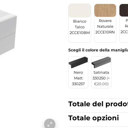
P
Rovere
Bianco
R
Naturale
Talco
2CC
2CCE10RN
2CCE10BM
Scegli il colore della manigli
Nero
Satinata
Matt
330250
(+
330257
€20.00)
Totale del prodo
Totale opzioni