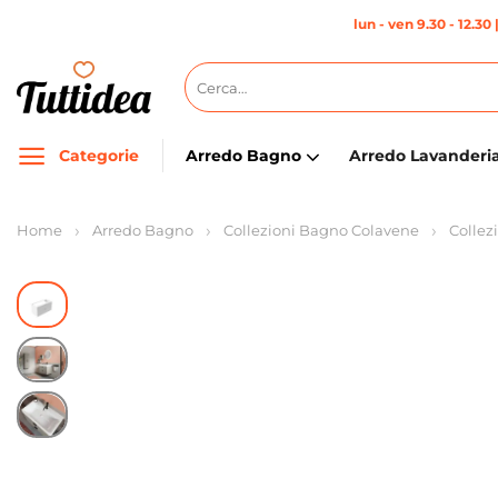
Salta
lun - ven 9.30 - 12.30 
ai
contenuti
Cerca:
Categorie
Arredo Bagno
Arredo Lavanderi
Home
Arredo Bagno
Collezioni Bagno Colavene
Collez