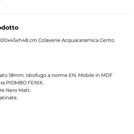
odotto
i 100x45xh48 cm Colavene Acquaceramica Cento
litato 18mm. Idrofugo a norme EN. Mobile in MDF
tura PIOMBO FENIX.
re Nero Matt.
atinate.