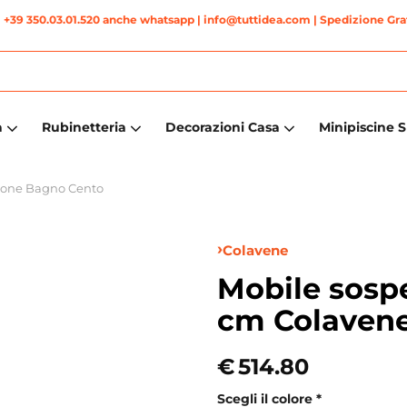
|
+39 350.03.01.520 anche whatsapp
| info@tuttidea.com | Spedizione Grat
a
Rubinetteria
Decorazioni Casa
Minipiscine 
ione Bagno Cento
Colavene
Mobile sosp
cm Colaven
€
514.80
Scegli il colore
*