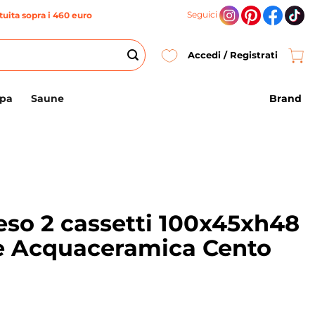
Seguici
uita sopra i 460 euro
Accedi / Registrati
Brand
Spa
Saune
eso 2 cassetti 100x45xh48
e Acquaceramica Cento