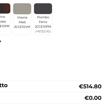
ino
Piombo
Visone
osso
Fenix
Matt
E10PR
2CCE10PM
2CCE10VM
(+€122.00)
a
tto
€514.80
€0.00