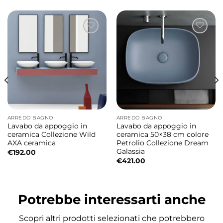
La collezione Square AXA Ceramica
interpreta il bagno contemporaneo
attraverso superfici pulite, geometrie
rigorose e dettagli raffinati. Una linea
progettata per offrire comfort quotidiano,
praticità ed eleganza senza tempo.
Lavabo con vasca centrale elegante e
ARREDO BAGNO
ARREDO BAGNO
funzionale
Lavabo da appoggio in
Lavabo da appoggio in
La configurazione con vasca centrale crea
ceramica Collezione Wild
ceramica 50×38 cm colore
AXA ceramica
Petrolio Collezione Dream
una composizione armoniosa e offre pratici
Galassia
€
192.00
piani laterali d’appoggio. Una soluzione
€
421.00
versatile ideale per ambienti bagno
contemporanei dove stile e comodità
Potrebbe interessarti anche
devono convivere perfettamente.
Scopri altri prodotti selezionati che potrebbero