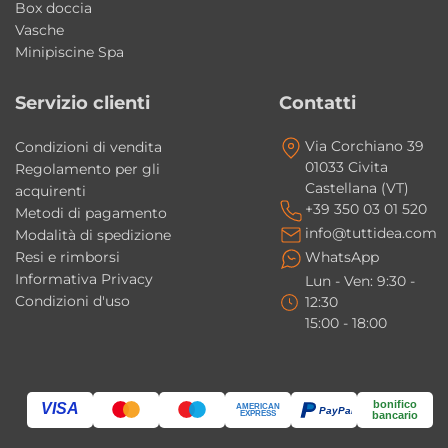
Box doccia
combina design geometrico, praticità
Vasche
quotidiana e qualità della ceramica AXA.
Minipiscine Spa
Ideale per arredare bagni contemporanei
con uno stile elegante ed essenziale.
Servizio clienti
Contatti
Via Corchiano 39
Il lavabo può essere installato sospeso?
Condizioni di vendita
01033 Civita
Regolamento per gli
Sì, il lavabo Square è predisposto sia per
Castellana (VT)
acquirenti
installazione sospesa sia da appoggio.
+39 350 03 01 520
Metodi di pagamento
info@tuttidea.com
Modalità di spedizione
La vasca centrale offre maggiore
Resi e rimborsi
WhatsApp
Informativa Privacy
equilibrio estetico?
Lun - Ven: 9:30 -
Condizioni d'uso
12:30
Sì, la configurazione centrale crea una
15:00 - 18:00
composizione armoniosa e garantisce pratici
spazi laterali d’appoggio.
bonifico
VISA
AMERICAN
PayPal
Il lavabo è disponibile in diverse finiture?
EXPRESS
bancario
Sì, la collezione Square è disponibile in