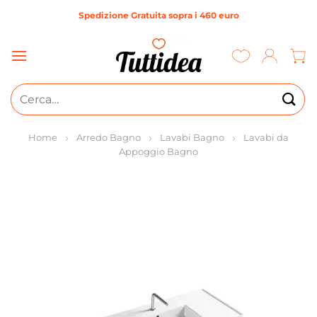
Salta
Spedizione Gratuita sopra i 460 euro
ai
contenuti
Cerca:
Home
Arredo Bagno
Lavabi Bagno
Lavabi da
Appoggio Bagno