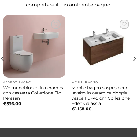
Misure
completare il tuo ambiente bagno.
101×46×h15 cm
Colori disponibili
Bianco Lucido
Bianco Matt
Petrolio Lucido
Lago Lucido
Terra Lucido
Sahara Matt
ARREDO BAGNO
MOBILI BAGNO
Grigio Matt
Wc monoblocco in ceramica
Mobile bagno sospeso con
con cassetta Collezione Flo
lavabo in ceramica doppia
Nocciola Matt
Kerasan
vasca 119×45 cm Collezione
Nero Matt
Eden Galassia
€
536.00
€
1,158.00
Materiali resistenti e qualità AXA Ceramica
La ceramica AXA garantisce superfici
igieniche, resistenti e semplici da mantenere