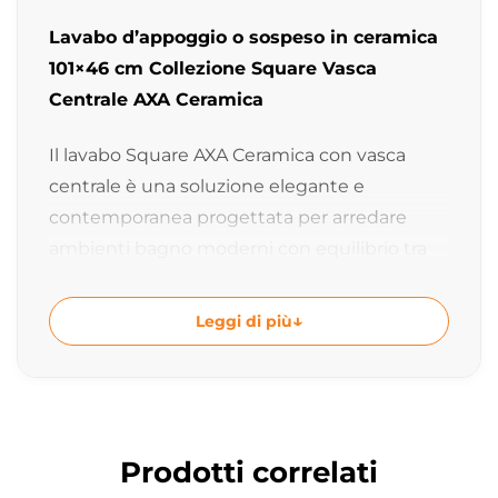
Lavabo d’appoggio o sospeso in ceramica
101×46 cm Collezione Square Vasca
Centrale AXA Ceramica
Il lavabo Square AXA Ceramica con vasca
centrale è una soluzione elegante e
contemporanea progettata per arredare
ambienti bagno moderni con equilibrio tra
funzionalità ed estetica. Le linee
geometriche essenziali, i bordi sottili e la
Leggi di più
vasca centrale valorizzano la ceramica
creando una composizione raffinata ideale
sia per installazione sospesa sia da appoggio.
Collezione Square dal design moderno e
Prodotti correlati
minimale