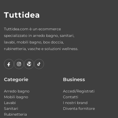
nel tempo. Le finiture lucide e matt
Tuttidea
valorizzano il lavabo con uno stile
contemporaneo elegante e ricercato.
Tuttidea.com è un ecommerce
Caratteristiche principali
specializzato in arredo bagno, sanitari,
Tipologia: lavabo monovasca
lavabi, mobili bagno, box doccia,
rubinetteria, vasche e soluzioni wellness.
Collezione: Square
Materiale: ceramica
Installazione: da appoggio o sospeso
Configurazione: vasca centrale
Dimensioni: 101×46×h15 cm
Categorie
Business
Stile: moderno contemporaneo
Arredo bagno
Accedi/Registrati
Mobili bagno
Contatti
Perché scegliere il lavabo Square AXA
Lavabi
I nostri brand
Ceramica
Sanitari
Diventa fornitore
Una soluzione moderna e raffinata che
Rubinetteria