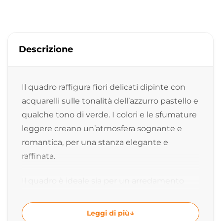
Descrizione
Il quadro raffigura fiori delicati dipinte con
acquarelli sulle tonalità dell’azzurro pastello e
qualche tono di verde. I colori e le sfumature
leggere creano un’atmosfera sognante e
romantica, per una stanza elegante e
raffinata.
Il quadro è ideale sia per un arredamento
moderno, che per uno classico, donando una
sensazione di pace e tranquillità.
Leggi di più