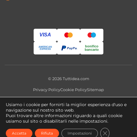
VISA
bonifico
AMERICAN
PayPal
EXPRESS
bancario
© 2026 Tuttidea.com
Privacy Policy
Cookie Policy
Sitemap
Questo sito utilizza cookie tecnici e, previo consenso, cookie
Usiamo i cookie per fornirti la miglior esperienza d'uso e
analitici e di profilazione. Puoi modificare le preferenze in qualsiasi
navigazione sul nostro sito web.
momento tramite
Impostazioni Cookie
.
Puoi trovare altre informazioni riguardo a quali cookie
usiamo sul sito o disabilitarli nelle impostazioni.
Copyright 2026 ©
tuttidea.com
- P.IVA 02466470560 -
CLOSE GDPR
Accetta
Rifiuta
Impostazioni
Privacy Policy