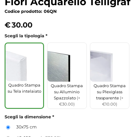
Fiori Acquarello Telligraf
Codice prodotto:
06QN
€
30.00
Scegli la tipologia
*
Quadro Stampa
Quadro Stampa
Quadro Stampa
su Tela intelaiato
su Alluminio
su Plexiglass
Spazzolato
(+
trasparente
(+
€30.00)
€10.00)
Scegli la dimensione
*
30x75 cm