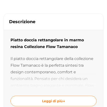
Descrizione
Piatto doccia rettangolare in marmo
resina Collezione Flow Tamanaco
Il piatto doccia rettangolare della collezione
Flow Tamanaco è la perfetta sintesi tra
design contemporaneo, comfort e
funzionalità. Pensato per chi desidera un
ambiente bagno elegante e minimale, Flow
elimina ogni elemento superfluo
valorizzando una pulizia visiva essenziale e
Leggi di più
moderna. Realizzato in marmo resina, questo