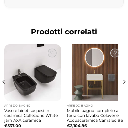
piatto doccia garantisce resistenza, sicurezza
e praticità quotidiana.
Design contemporaneo e minimale
Prodotti correlati
La collezione Flow si distingue per l’estetica
essenziale e raffinata, progettata per creare
una zona doccia moderna e armoniosa con la
massima pulizia visiva.
Coperchio di drenaggio integrato
Il classico sistema con griglia viene sostituito
da un elegante coperchio di drenaggio che
dona continuità estetica e un comfort visivo
ARREDO BAGNO
ARREDO BAGNO
superiore.
Vaso e bidet sospesi in
Mobile bagno completo a
ceramica Collezione White
terra con lavabo Colavene
jam AXA ceramica
Acquaceramica Camaleo #6
Marmo resina resistente e durevole
€
537.00
€
2,104.96