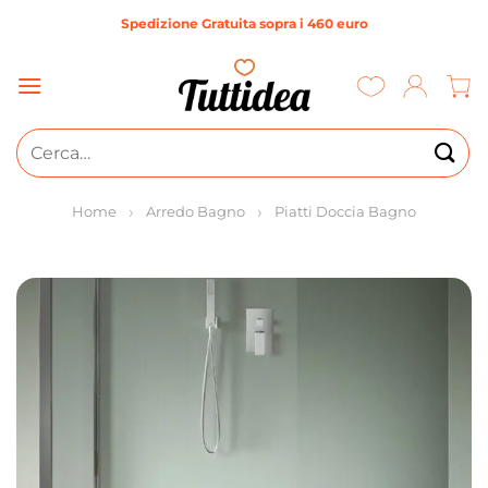
Salta
Spedizione Gratuita sopra i 460 euro
ai
contenuti
Cerca:
Home
Arredo Bagno
Piatti Doccia Bagno