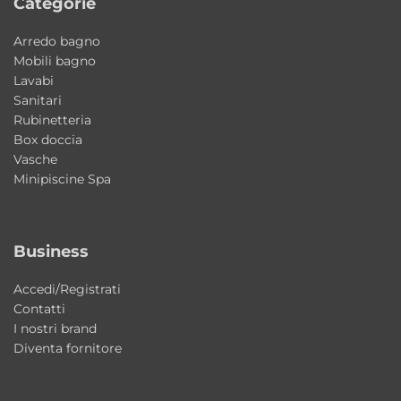
• 70×100 H 3 cm
Categorie
• 70×120 H 3 cm
Arredo bagno
• 70×140 H 3 cm
Mobili bagno
• 70×160 H 3 cm
Lavabi
Sanitari
• 80×100 H 3 cm
Rubinetteria
• 80×120 H 3 cm
Box doccia
• 80×140 H 3 cm
Vasche
• 80×160 H 3 cm
Minipiscine Spa
• 90×100 H 3 cm
• 90×120 H 3 cm
Business
• 90×140 H 3 cm
• 90×160 H 3 cm
Accedi/Registrati
Contatti
Colore disponibile
I nostri brand
• Bianco
Diventa fornitore
Ideale per bagni moderni e contemporanei