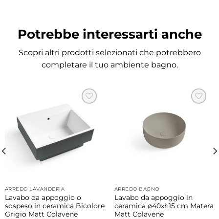
Realizzato in marmo resina, il piatto doccia
offre elevata resistenza all’usura quotidiana,
durata nel tempo e una piacevole
Potrebbe interessarti anche
sensazione al tatto.
Scopri altri prodotti selezionati che potrebbero
completare il tuo ambiente bagno.
Superficie antiscivolo e antibatterica
La superficie antiscivolo aumenta la
sicurezza durante l’utilizzo quotidiano
mentre le proprietà antibatteriche
contribuiscono a mantenere un ambiente
più igienico e pratico da pulire.
Completo di piletta di scarico
Il piatto doccia viene fornito completo di
piletta H 6 cm integrata nel sistema di
ARREDO LAVANDERIA
ARREDO BAGNO
Lavabo da appoggio o
Lavabo da appoggio in
drenaggio per garantire praticità e
sospeso in ceramica Bicolore
ceramica ø40xh15 cm Matera
funzionalità.
Grigio Matt Colavene
Matt Colavene