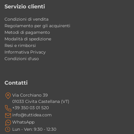
Il design minimale e il sistema di drenaggio
Servizio clienti
integrato rendono il piatto doccia Flow
Condizioni di vendita
perfetto per ambienti bagno eleganti,
Regolamento per gli acquirenti
moderni e ricercati.
Metodi di pagamento
Modalità di spedizione
Caratteristiche principali
Resi e rimborsi
Informativa Privacy
Tipologia: piatto doccia rettangolare
Condizioni d'uso
Collezione: Flow
Brand: Tamanaco
Materiale: marmo resina
Contatti
Altezza: H 3 cm
Via Corchiano 39
Piletta di scarico: inclusa H 6 cm
01033 Civita Castellana (VT)
Finitura: antiscivolo e antibatterica
+39 350 03 01 520
Colore: Bianco
info@tuttidea.com
Stile: moderno contemporaneo
WhatsApp
Lun - Ven: 9:30 - 12:30