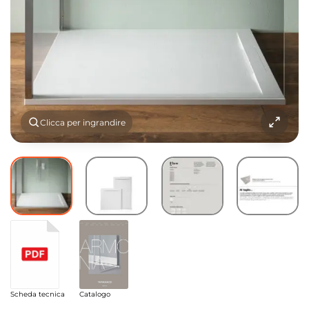
Clicca per ingrandire
Scheda tecnica
Catalogo