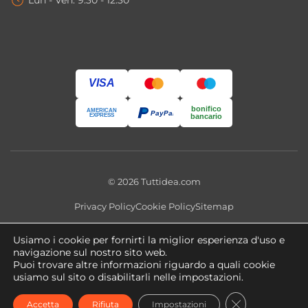
VISA
bonifico
AMERICAN
PayPal
EXPRESS
bancario
© 2026 Tuttidea.com
Privacy Policy
Cookie Policy
Sitemap
Questo sito utilizza cookie tecnici e, previo consenso, cookie
Usiamo i cookie per fornirti la miglior esperienza d'uso e
analitici e di profilazione. Puoi modificare le preferenze in qualsiasi
navigazione sul nostro sito web.
momento tramite
Impostazioni Cookie
.
Puoi trovare altre informazioni riguardo a quali cookie
usiamo sul sito o disabilitarli nelle impostazioni.
Copyright 2026 ©
tuttidea.com
- P.IVA 02466470560 -
CLOSE GDPR
Accetta
Rifiuta
Impostazioni