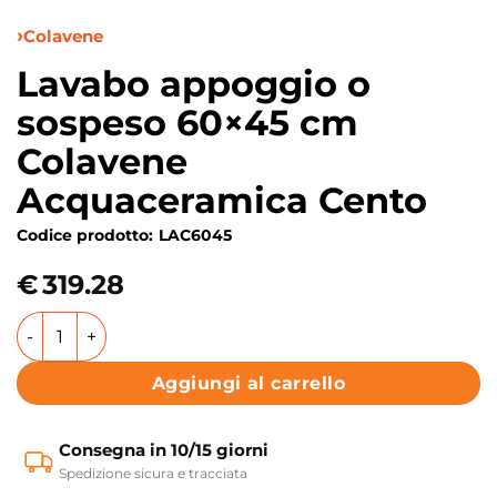
Colavene
Lavabo appoggio o
sospeso 60×45 cm
Colavene
Acquaceramica Cento
Codice prodotto:
LAC6045
€
319.28
Lavabo appoggio o sospeso 60x45 cm Colavene Acquacera
Aggiungi al carrello
Consegna in 10/15 giorni
Spedizione sicura e tracciata