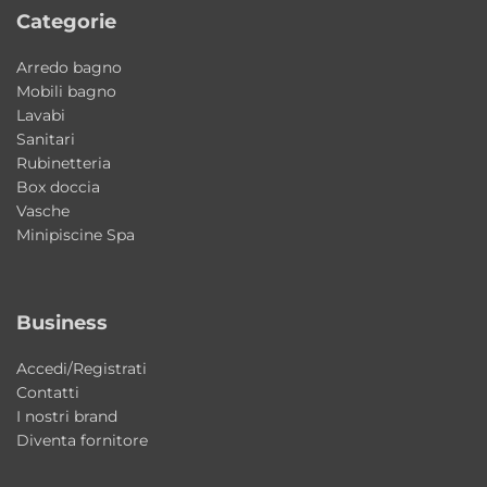
Sì, le dimensioni 60×45 cm lo rendono
Categorie
perfetto per bagni di medie dimensioni.
Arredo bagno
Può essere installato su mobile?
Mobili bagno
Lavabi
Sì, è compatibile sia con installazione su
Sanitari
piano che sospesa.
Rubinetteria
Box doccia
È facile da pulire?
Vasche
Minipiscine Spa
Sì, la ceramica liscia garantisce igiene e
manutenzione semplice.
Business
I fissaggi sono inclusi?
Sì, sono inclusi nella confezione.
Accedi/Registrati
Contatti
È resistente all’uso quotidiano?
I nostri brand
Sì, è realizzato in ceramica robusta e
Diventa fornitore
durevole.