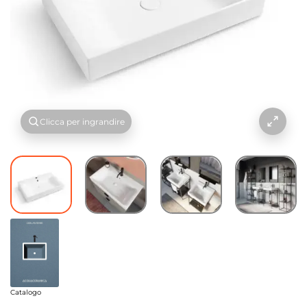
Clicca per ingrandire
Catalogo