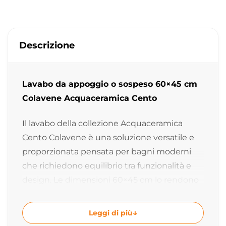
Descrizione
Lavabo da appoggio o sospeso 60×45 cm
Colavene Acquaceramica Cento
Il lavabo della collezione Acquaceramica
Cento Colavene è una soluzione versatile e
proporzionata pensata per bagni moderni
che richiedono equilibrio tra funzionalità e
design. Le dimensioni 60×45 cm lo rendono
ideale per installazioni sia sospese che da
appoggio, adattandosi facilmente a diversi
Leggi di più
progetti di arredo bagno.