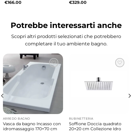
€
166.00
€
329.00
Design minimal e proporzionato
La serie Cento è caratterizzata da linee pulite
Potrebbe interessarti anche
e forme rettangolari che valorizzano la
semplicità del design. La dimensione 60×45
Scopri altri prodotti selezionati che potrebbero
rappresenta un equilibrio ideale tra
completare il tuo ambiente bagno.
compattezza e comfort d’uso.
Materiali e qualità costruttiva
Realizzato in ceramica di alta qualità, il lavabo
è progettato per resistere all’usura
quotidiana e mantenere nel tempo la sua
brillantezza. La superficie smaltata facilita la
pulizia e garantisce elevati standard igienici.
ARREDO BAGNO
RUBINETTERIA
Caratteristiche principali
Vasca da bagno Incasso con
Soffione Doccia quadrato
Tipologia: lavabo da appoggio o sospeso
idromassaggio 170×70 cm
20×20 cm Collezione Idro