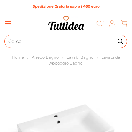
Salta
Spedizione Gratuita sopra i 460 euro
ai
contenuti
Cerca:
Home
Arredo Bagno
Lavabi Bagno
Lavabi da
Appoggio Bagno