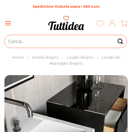
Salta
Spedizione Gratuita sopra i 460 euro
ai
contenuti
Cerca:
Home
Arredo Bagno
Lavabi Bagno
Lavabi da
Appoggio Bagno