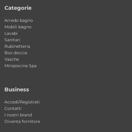
questo lavabo perfetto per ambienti
Categorie
eleganti, minimal e dal forte equilibrio
estetico.
Arredo bagno
Mobili bagno
Caratteristiche principali
Lavabi
Sanitari
Tipologia: lavabo sospeso o da appoggio
Rubinetteria
Collezione: Kanaal
Box doccia
Brand: Kerasan
Vasche
Designer: Massimiliano Cicconi
Minipiscine Spa
Materiale: ceramica
Installazione: sospesa o da appoggio
Business
Dimensioni: 80×46,5xH35 cm
Stile: moderno contemporaneo / minimal
Accedi/Registrati
Produzione: Made in Italy
Contatti
I nostri brand
Perché scegliere il lavabo Kanaal Kerasan
Diventa fornitore
Una soluzione elegante e versatile che