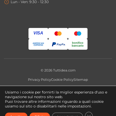
Lun - Ven: 9:30 - 12:30
VISA
bonifico
AMERICAN
PayPal
EXPRESS
bancario
© 2026 Tuttidea.com
Privacy Policy
Cookie Policy
Sitemap
Questo sito utilizza cookie tecnici e, previo consenso, cookie
Usiamo i cookie per fornirti la miglior esperienza d'uso e
analitici e di profilazione. Puoi modificare le preferenze in qualsiasi
navigazione sul nostro sito web.
momento tramite
Impostazioni Cookie
.
Puoi trovare altre informazioni riguardo a quali cookie
usiamo sul sito o disabilitarli nelle impostazioni.
Copyright 2026 ©
tuttidea.com
- P.IVA 02466470560 -
CLOSE GDPR