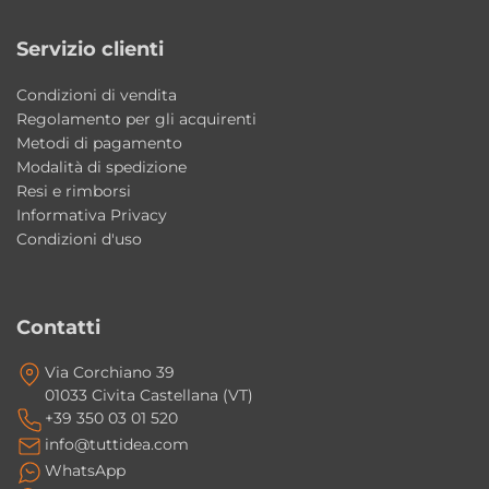
combina design contemporaneo, qualità
Servizio clienti
Made in Italy e massima libertà progettuale
grazie alla doppia installazione sospesa o da
Condizioni di vendita
appoggio.
Regolamento per gli acquirenti
Metodi di pagamento
Il lavabo può essere installato sia sospeso
Modalità di spedizione
Resi e rimborsi
che da appoggio?
Informativa Privacy
Sì, il lavabo Kanaal è progettato per
Condizioni d'uso
entrambe le installazioni.
È possibile richiedere configurazioni
Contatti
diverse dei fori rubinetteria?
Via Corchiano 39
Sì, il lavabo è disponibile con 1 foro standard
01033 Civita Castellana (VT)
oppure su richiesta con 2/3 fori rubinetteria.
+39 350 03 01 520
info@tuttidea.com
WhatsApp