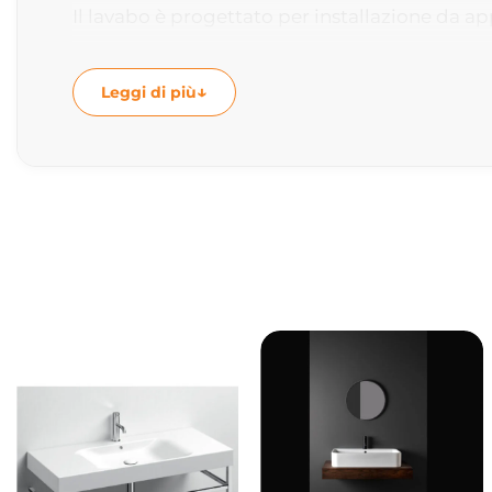
Il lavabo è progettato per installazione da app
da pulire, perfetto per l’uso quotidiano in ba
Leggi di più
Finitura
Siena Matt
Dimensioni
Ø40 × h15 cm
Caratteristiche principali
Tipologia: lavabo da appoggio
Collezione: Ciotole
Materiale: ceramica
Installazione: appoggio
Colore: siena matt