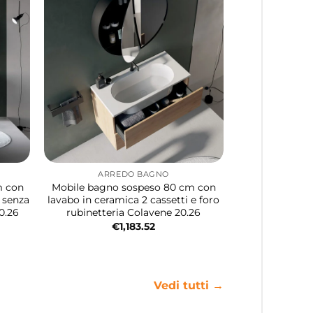
ARREDO BAGNO
m con
Mobile bagno sospeso 80 cm con
i senza
lavabo in ceramica 2 cassetti e foro
0.26
rubinetteria Colavene 20.26
€
1,183.52
Vedi tutti →