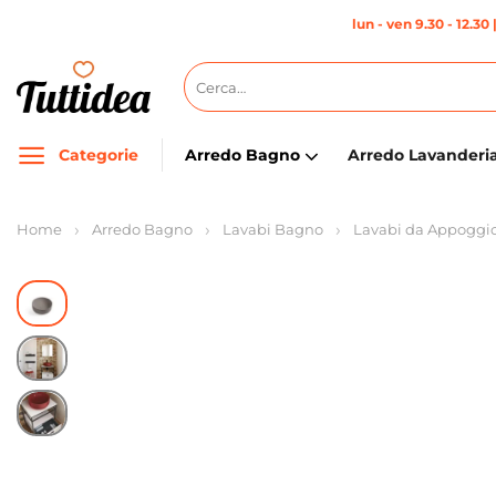
Salta
lun - ven 9.30 - 12.30 
ai
contenuti
Cerca:
Categorie
Arredo Bagno
Arredo Lavanderi
Home
Arredo Bagno
Lavabi Bagno
Lavabi da Appoggi