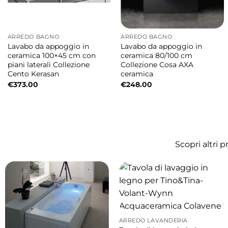
Dimensioni: Ø40 × h15 cm
Perché scegliere il lavabo Colavene Ciotole
ARREDO BAGNO
ARREDO BAGNO
Lavabo da appoggio in
Lavabo da appoggio in
Un lavabo compatto e versatile, ideale per ba
ceramica 100×45 cm con
ceramica 80/100 cm
piani laterali Collezione
Collezione Cosa AXA
naturale, facilmente abbinabile a mobili in l
Cento Kerasan
ceramica
€
373.00
€
248.00
È adatto a bagni piccoli?
Sì, le dimensioni contenute lo rendono perfett
È resistente all’uso quotidiano?
Scopri altri 
Sì, la ceramica sanitaria garantisce durata, i
La finitura siena matt si abbina facilmente
Sì, si abbina perfettamente a mobili, struttu
ARREDO LAVANDERIA
È facile da pulire?