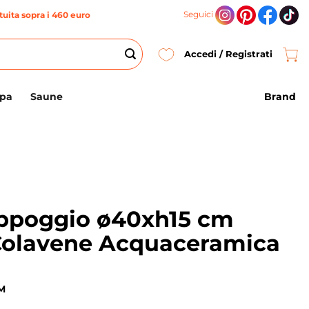
Seguici
uita sopra i 460 euro
Accedi / Registrati
Brand
Spa
Saune
ppoggio ø40xh15 cm
Colavene Acquaceramica
M