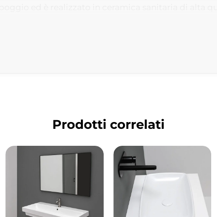
oggio ed è realizzato in ceramica sanitaria di alta qua
gno.
Prodotti correlati