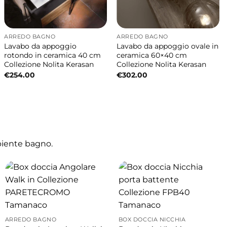
ARREDO BAGNO
ARREDO BAGNO
Lavabo da appoggio
Lavabo da appoggio ovale in
a siena opaca dona un effetto caldo e
rotondo in ceramica 40 cm
ceramica 60×40 cm
Collezione Nolita Kerasan
Collezione Nolita Kerasan
.
€
254.00
€
302.00
biente bagno.
e.
ARREDO BAGNO
BOX DOCCIA NICCHIA