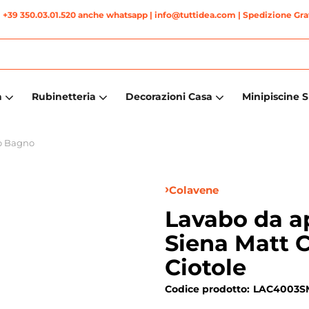
|
+39 350.03.01.520 anche whatsapp
| info@tuttidea.com | Spedizione Grat
a
Rubinetteria
Decorazioni Casa
Minipiscine 
o Bagno
Colavene
Lavabo da a
Siena Matt 
Ciotole
Codice prodotto:
LAC4003S