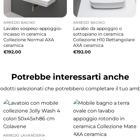
ARREDO BAGNO
ARREDO BAGNO
Lavabo sospeso-appoggio-
Lavabo da appoggio o
gni moderni, secondi bagni o spazi ridotti. La finitur
incasso in ceramica
sottopiano in ceramica
Collezione Normal AXA
Collezione H10 Rettangolare
egno e piani d’appoggio anche della stessa collezione
ceramica
AXA ceramica
€
192.00
€
192.00
o per spazi ridotti o bagni di servizio.
Potrebbe interessarti anche
prodotti selezionati che potrebbero completare il tuo am
giene e facilità di manutenzione nel tempo.
?
re e piani d’appoggio della collezione Colavene Ciotol
ARREDO LAVANDERIA