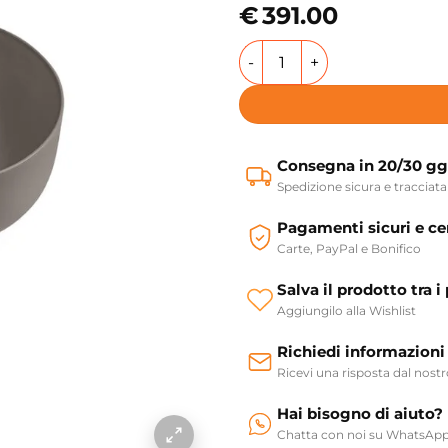
€
391.00
Lavabo da appoggio ø40xh15
Consegna in 20/30 gg
Spedizione sicura e tracciata
Pagamenti sicuri e cer
Carte, PayPal e Bonifico
Salva il prodotto tra i 
Aggiungilo alla Wishlist
Richiedi informazioni
Ricevi una risposta dal nost
Hai bisogno di aiuto?
Chatta con noi su WhatsAp