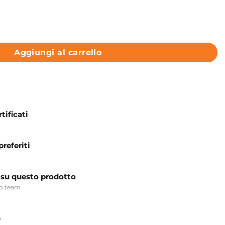
 cm Siena Matt Colavene Acquaceramica Ciotole quantità
Aggiungi al carrello
tificati
preferiti
 su questo prodotto
ro team
p