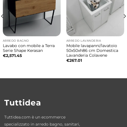
soluzione valorizza il progetto bagno e
permette una perfetta armonia con
rivestimenti e finiture personalizzate.
Idromassaggio per il benessere
ARREDO BAGNO
ARREDO LAVANDERIA
quotidiano
Lavabo con mobile a Terra
Mobile lavapanni/lavatoio
Serie Shape Kerasan
50x50xh86 cm Domestica
Il sistema idromassaggio è progettato per
Lavanderia Colavene
€
2,571.45
offrire un piacevole massaggio rilassante e
€
267.01
contribuire al benessere quotidiano.
Versione Idromassaggio IDRO+
• Motore Whirlpool da 1 Cv / 1 Hp
Tuttidea
• 6 getti Whirlpool
• Sonda di livello
Tuttidea.com è un ecommerce
• Peso vasca: 69 kg
specializzato in arredo bagno, sanitari,