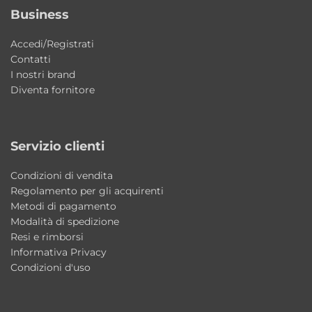
lucido
, materiale resistente, durevole e
Business
piacevole al tatto. L’acrilico garantisce inoltre
Accedi/Registrati
facilità di pulizia, ottimo isolamento termico
Contatti
e una lunga durata nel tempo. La struttura è
I nostri brand
composta da
guscio in acrilico e telaio
,
Diventa fornitore
progettati per garantire stabilità e affidabilità
nel tempo.
Servizio clienti
Perché scegliere Sharm Colacril da
Condizioni di vendita
incasso
Regolamento per gli acquirenti
Scegliere Sharm significa portare nella
Metodi di pagamento
propria casa una vasca idromassaggio
Modalità di spedizione
elegante, progettata per offrire comfort e
Resi e rimborsi
Informativa Privacy
qualità nel tempo. La configurazione da
Condizioni d'uso
incasso, il design firmato Alessandro Paolelli
e il sistema wellness integrato la rendono