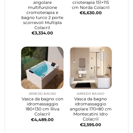
angolare
crioterapia 151×115
multifunzione
cm Norda Colacril
cromoterapia e
€
6,630.00
bagno turco 2 porte
scorrevoli Multipla
Colacril
€
3,334.00
ARREDO BAGNO
ARREDO BAGNO
Vasca da bagno con
Vasca da bagno
idromassaggio
idromassaggio
180×130 cm Riva
angolare 170×80 cm
Colacril
Montecatini Idro
Colacril
€
4,489.00
€
2,595.00