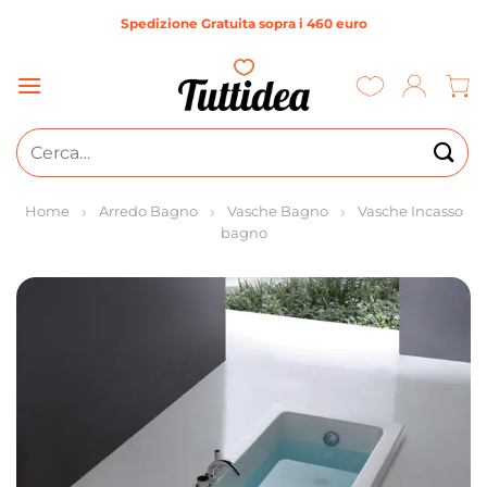
Salta
Spedizione Gratuita sopra i 460 euro
ai
contenuti
Cerca:
Home
Arredo Bagno
Vasche Bagno
Vasche Incasso
bagno