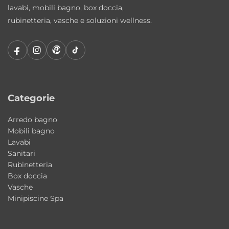
lavabi, mobili bagno, box doccia,
Versione Idromassaggio IDRO-TECNO
rubinetteria, vasche e soluzioni wellness.
• Motore Whirlpool da 1 Cv / 1 Hp
• Motore Airpool 650 Watt
• 6 getti Whirlpool
• 12 getti Airpool
• Sonda di livello
Categorie
• Peso vasca: 88 kg
Arredo bagno
Mobili bagno
La versione IDRO-TECNO integra il sistema
Lavabi
Airpool per offrire un massaggio ancora più
Sanitari
Rubinetteria
delicato e avvolgente, aumentando il
Box doccia
comfort e la sensazione di benessere.
Vasche
Minipiscine Spa
Materiali di qualità e finiture eleganti
La vasca è realizzata in
acrilico bianco