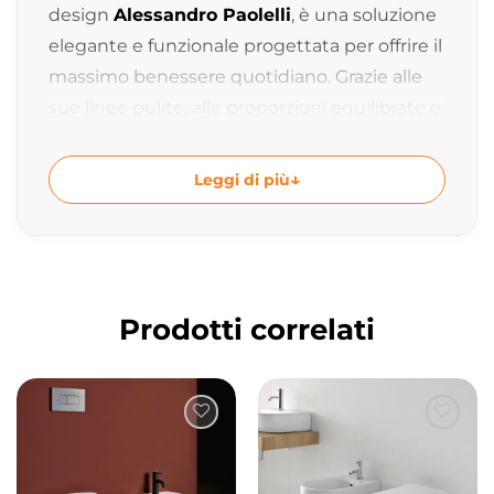
design
Alessandro Paolelli
, è una soluzione
elegante e funzionale progettata per offrire il
massimo benessere quotidiano. Grazie alle
sue linee pulite, alle proporzioni equilibrate e
al sistema idromassaggio integrato,
permette di trasformare il bagno in uno
Leggi di più
spazio dedicato al relax e alla rigenerazione.
Con una misura di
170x70xh60 cm
e una
capacità di
220 litri
, Sharm rappresenta una
soluzione versatile che si integra
Prodotti correlati
perfettamente nei progetti bagno
contemporanei, offrendo comfort, praticità e
un’estetica essenziale.
Vasca Sharm Rettangolare da Incasso